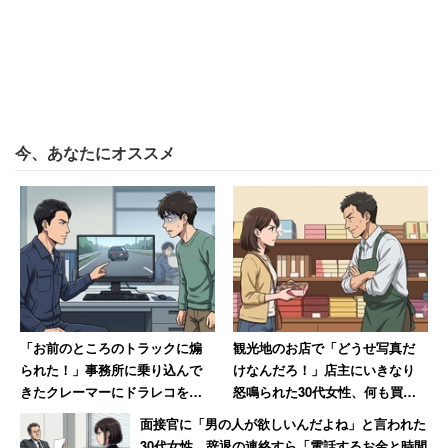
ある民間企業の調査では「ブラック企業で働いたことがあ
る」と52％もの人が回答した。内容を見ると、「募集・採
用時の説明と実際の雇用条件・待遇が異なっている」
（46％）、「長時間労働が強要されている・常態化してい
今、あなたにオススメ
る」（40％）といったことが多く見られる。
【→詳しく見
る】
あの有名企業も対象に！厚生労働省はブラッ
ク企業リストを発表
「お前のところのトラックに煽
観光地のお店で「どうせ写真だ
2017年5月、厚生労働省は、労働基準関係法違反の疑いで
られた！」事務所に乗り込んで
けなんだろ！」店主にいきなり
送検となった国内企業をリスト化したブラック企業リスト
きたクレーマーにドラレコを見
怒鳴られた30代女性、何も買わ
せた結果→蛇行運転が発覚し
ずに怒りの退店【前編】
を公表した。このリストには中小企業だけでなく、パナソ
面接官に「男の人が欲しいんだよね」と言われた
「逃げるように去っていった」
ニックやHISなどの大企業・日本郵便・電通・水道局など
30代女性、辞退の連絡すら「電話するお金と時間