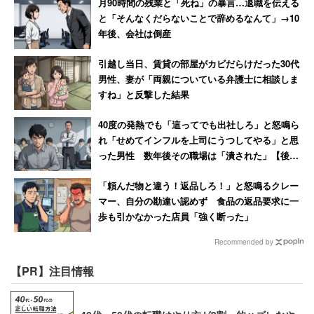
月90時間の残業と「死ね」の暴言…退職を伝える
慎重に検討しよう。
と「そんなくだらないことで辞めるなんて」→10
年後、会社は倒産
ブラック企業に入社しないための対策！就活
引越し当日、賃貸の部屋がカビだらけだった30代
男性、妻が「両親についている弁護士に相談しま
や転職活動時の確認項目
すね」と反撃した結果
40度の発熱でも「這ってでも出社しろ」と怒鳴ら
ブラック企業にいったん入社してしまうと、自由に使える
れ「せめてインフルを上司にうつしてやる」と思
時間が減るため、新たに勤務先を見つけるにも苦労してし
った男性 数年後その職場は「潰された」【後
まう。入社前の段階でブラック企業かどうかを見極める必
編】
「頼んだ物と違う！返品しろ！」と怒鳴るクレー
要がある。
マー、自分の勘違い認めず 食品の返品要求に一
歩も引かなかった店員「強く断った」
就活・転職活動時には、求人を出す頻度、離職率・平均勤
Recommended by
続年数、社会保険制度の有無などの待遇、試用期間の長
さ、企業の口コミをよく確認してほしい。就職氷河期だか
【PR】注目情報
らといって企業の情報を調べずに安易に入社してしまう
と、後々苦労してしまうだろう。時代に関係なく優秀なら