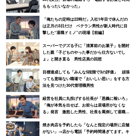
ももったいなかった」
400もの社名が掲載されている。
「俺たちの定時は22時だ」入社1年目で休んだの
過重労働は一部の企業の問題だけではないということがわ
は正月の3日だけ ベテラン男性が新人時代に目
撃した“退職ドミノ”の現場【前編】
かるだろう。こうしたブラック企業による被害は、時とし
て従業員だけでなく、その家族にも及ぶ。たとえば、子ど
スーパーでグズる子に「清算前のお菓子」を開封
ものいる家庭で父親がブラック企業で働いていると、母親
した親「子どものやった事だから仕方ないでし
に育児の負担が集中してしまいかねない。激務に苦しむ夫
ょ」と開き直る 男性店員の回想
に育児の悩みを相談することさえできず、ワンオペ育児の
目標達成しても「みんな5段階で3の評価」 頑張
ひどい孤独感に苛まれていた女性の例もある
【→詳しく見
っても意味ない職場で「おいしい思い」をする方
る】
。
法を見つけた30代管理職男性
経営を社員に丸投げする社長が「恩義に報いろ」
「俺が本気を出せば、お前らは居場所がなくな
ブラック企業を見極めるために！特徴を詳し
る」発言 激怒した男性、社長を罵倒して退職
く知ろう
【後編】
焼き肉店を予約したら「なんと指定の場所に店舗
がない」→店から電話「予約時間過ぎてます。キ