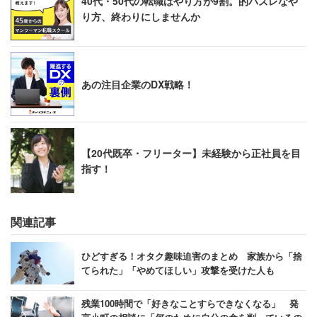
40代・50代の転職はやり方が9割。的ハズレなや
ば良い企業に入社できる、地道に頑張っていればいつか報
り方、終わりにしませんか
われるという声もあるので、諦めずに自分に合った企業を
探してほしい。
【→詳しく見る】
あの注目企業のDX戦略！
ブラック企業を減らすためにも！恵まれた環
境の会社をみつけよう
【20代既卒・フリーター】未経験から正社員を目
指す！
ブラック企業は離職率が高くても、次から次へと新しい社
員が入社してくれる限り、経営を続けることができる。ブ
ラック企業を撲滅するためにも、ブラック企業に新しい労
関連記事
働力を提供しないように、就活生や転職希望者がきちんと
リテラシーを身に着けておきたいところだ。
ひどすぎる！オタク趣味迫害のまとめ 家族から「捨
てられた」「やめてほしい」攻撃を受けた人も
※ウェブ媒体やテレビ番組等で記事を引用する際は恐れ入
残業100時間で「好きなことすらできなくなる」 発
りますが「キャリコネニュース」と出典の明記をお願いし