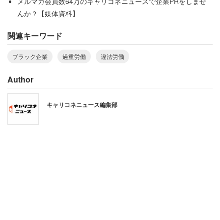
メルマガ会員数64万のキャリコネニュースで企業PRをしませ
んか？【媒体資料】
関連キーワード
ブラック企業
過重労働
違法労働
Author
ブラック企業とは、違法労働・過重労働・パワハラで大量
キャリコネニュース編集部
に雇用した若者を使い潰して離職に追い込む悪質な企業を
指す。広い意味で言えば、暴力団との繋がりを持ち、違法
行為を常態化させた企業を含む。
こうした企業は、労働法に抵触していることや抵触する可
能性が高いことを認識しながら、通常、意図的に従業員に
過重労働などを強いている。中には、アルバイトなどの非
正規労働者が被害者となっているブラックバイトもある。