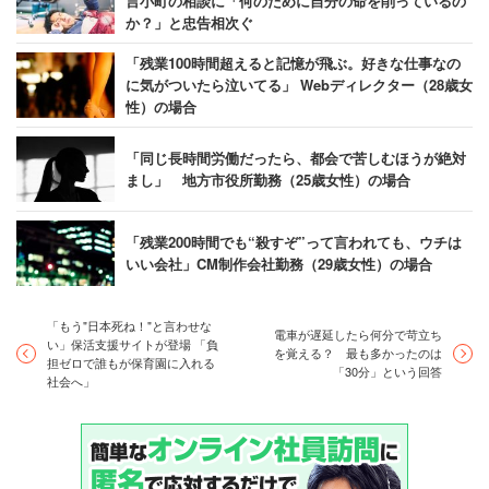
言小町の相談に「何のために自分の命を削っているの
か？」と忠告相次ぐ
ます。
「残業100時間超えると記憶が飛ぶ。好きな仕事なの
に気がついたら泣いてる」 Webディレクター（28歳女
過重労働・長時間労働・パワハラについて企
性）の場合
業の実態をもっと見る
「同じ長時間労働だったら、都会で苦しむほうが絶対
まし」 地方市役所勤務（25歳女性）の場合
＞＞「過重労働」についての企業のデータをもっと見
る
「残業200時間でも“殺すぞ”って言われても、ウチは
＞＞「長時間労働」についての
企業の
データをもっと
いい会社」CM制作会社勤務（29歳女性）の場合
見る
＞＞「パワハラ」についての
企業の
データをもっと見
「もう"日本死ね！"と言わせな
電車が遅延したら何分で苛立ち
い」保活支援サイトが登場 「負
る
を覚える？ 最も多かったのは
担ゼロで誰もが保育園に入れる
「30分」という回答
社会へ」
キャリコネであの有名企業の「働きがい」
「年収」「残業」
の実態を見る