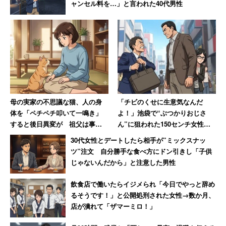
ブラック企業かどうかを見極めるためには、社員の平均勤
ャンセル料を…」と言われた40代男性
続年数や試用期間の長さ、研修制度の充実性、経営状態、
面接や説明会時の職場見学の可否、求人広告と実際の待遇
の乖離に注目してみると良い。
給料の低い試用期間が異様に長いのであれば、労働力を安
く手に入れたいと考えているブラック企業の可能性が高い
母の実家の不思議な猫、人の身
「チビのくせに生意気なんだ
といえる。そのほか、短期雇用が前提となっている場合や
体を「ペチペチ叩いて一鳴き」
よ！」池袋で“ぶつかりおじさ
ハローワークに求人を出している場合もブラック企業の可
すると後日異変が 祖父は事故
ん”に狙われた150センチ女性大
能性がある。社員が「仕事だから」を口癖に過重労働を正
で脚骨折、お腹叩かれた伯母は
柄な知人の陰に隠れて難を逃れ
30代女性とデートしたら相手が”ミックスナッ
当化している場合も、気を付けた方が無難だ。
妊娠発覚
た恐怖
ツ”注文 自分勝手な食べ方にドン引きし「子供
じゃないんだから」と注意した男性
従業員のキャパシティを超えた業務量ならば、その企業の
飲食店で働いたらイジメられ「今日でやっと辞め
マネジメントに問題があるといえる
【→詳しく見る】
。こ
るそうです！」と公開処刑された女性→数か月、
うした特徴に当てはまるからといってブラック企業とは限
店が潰れて「ザマーミロ！」
らないが、いくつも該当する場合は、入社するかどうかを