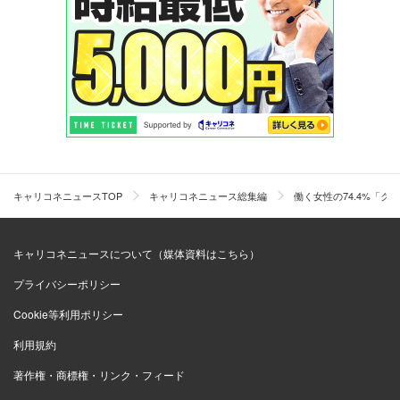
「クリスマス＝恋人と過ごす日」としてお金を浪費する、
バブル絶頂期に築かれた習慣は、現代の若者の価値観には
合わない。煌びやかな時代を知らない平成生まれの彼ら
は、クリスマスに見栄を張ろうなんて気は到底なさそう
だ。
恋人がいても「疲れているから自宅でまったりしたい」と
いう現実こそ、今の日本社会を象徴している。
キャリコネニュースTOP
キャリコネニュース総集編
働く女性の74.4%「
ひょっとしたら”クリぼっち”という言葉は近い将来、死語
キャリコネニュースについて（媒体資料はこちら）
になるかもしれない。一人で鍋パしようが、カップルでま
ったりしようが、それぞれが充実したクリスマスを過ごせ
プライバシーポリシー
ば良いのだから。
Cookie等利用ポリシー
利用規約
キャリコネであの有名企業の「働きがい」
著作権・商標権・リンク・フィード
「年収」「残業」
の実態を見る