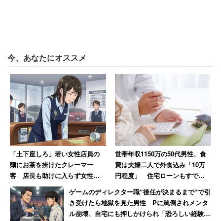
事の人羨ましい」という声があがった。また、「11月彼氏
作りたいな」「今が頑張りどころ」と、希望を捨てない女
子も。
今、あなたにオススメ
すでに達観の域に入った女子たちは、「30過ぎるとどうで
もよくなる」「いつも一人だから関係なく」といった戒め
も。 一人で”ケーキバイキング”やキタサンブラックが引退
するイブの”有馬記念が待ち遠しい馬女”など、クリぼっち
満喫派の声もあった。
【→詳しく見る】
3割の女子が「クリスマスに残業しても
「土下座しろ」若い女性店員の
世帯年収1150万の50代男性、食
頭にお茶を掛けたクレーマー
費は夫婦二人で外食込み「10万
OK」 残業を断る女子に冷たい声も
客 店長も助けに入らず女性は
円程度」 住宅ローンもすでに
「もうこんな会社辞めてやる」
終了
ゲームのディレクター職“後任が決まるまで“で引
き受けたら地獄を見た男性 Pに罵倒されメンタ
イブとクリスマスが平日だった2年前に遡ってみよう。ツ
ル崩壊、自宅にも押しかけられ「恐ろしい経験で
イッターでは、クリスマスの予定は「もちろん残業」との