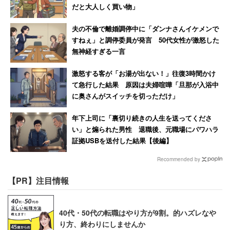
だと大人しく買い物」
クリスマスは恋人同士で過ごす1年で一番大切な日――。
夫の不倫で離婚調停中に「ダンナさんイケメンで
すねぇ」と調停委員が発言 50代女性が激怒した
そんな風潮も、現代の若者には通用しないのだろうか。
無神経すぎる一言
2015年のクリスマスには、「めざましテレビ」が「ロン
リーウーマン特集」を放送。
激怒する客が「お湯が出ない！」往復3時間かけ
て急行した結果 原因は夫婦喧嘩「旦那が入浴中
に奥さんがスイッチを切っただけ」
番組は、クリスマスをひとりで過ごす女性に焦点を当て、
「なぜイブに一人で過ごしているのか？」とカメラを向け
年下上司に「裏切り続きの人生を送ってくださ
い」と煽られた男性 退職後、元職場にパワハラ
た。
証拠USBを送付した結果【後編】
放送内容に対し、ツイッターでは「殴られたいのかな？」
Recommended by
「ほんと失礼の塊、ほっとけや」「余計なお世話」「企画
【PR】注目情報
ゴミだろ」など批判の声がエスカレートし、「ロンリーウ
ーマン」がトレンド入りする事態に。
40代・50代の転職はやり方が9割。的ハズレなや
り方、終わりにしませんか