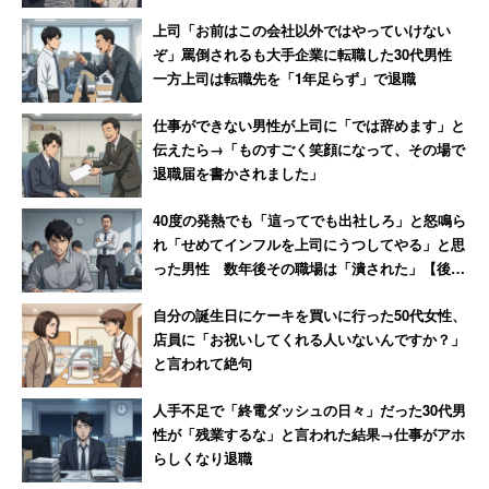
した」
つぶやきが目立った。養命酒製造の調査では、37％の女性
上司「お前はこの会社以外ではやっていけない
ぞ」罵倒されるも大手企業に転職した30代男性
が「クリスマスに残業してもいい」と回答している。
一方上司は転職先を「1年足らず」で退職
この結果が「ガールズちゃんねる」で話題となり、クリス
仕事ができない男性が上司に「では辞めます」と
マス残業を断る同性に冷ややかな声が続出した。
伝えたら→「ものすごく笑顔になって、その場で
退職届を書かされました」
「クリスマスだから残業NGとか意味不明」「逆に7割の女
40度の発熱でも「這ってでも出社しろ」と怒鳴ら
子がNGなの？？」と驚愕するコメントに賛同する声が圧
れ「せめてインフルを上司にうつしてやる」と思
った男性 数年後その職場は「潰された」【後
倒的多数だった。
【→詳しく見る】
編】
自分の誕生日にケーキを買いに行った50代女性、
店員に「お祝いしてくれる人いないんですか？」
23％がクリスマスの存在そのものに不満！
と言われて絶句
「クリスマス＝恋人同士で過ごす」という風
人手不足で「終電ダッシュの日々」だった30代男
潮にイライラ
性が「残業するな」と言われた結果→仕事がアホ
らしくなり退職