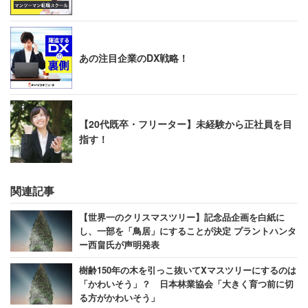
テレビ局への苦言を呈する書き込みも急増し、「ドン引き
だわ。1ミリも面白くない上に不愉快」など金曜の朝から
番組への批判が殺到した。
【→詳しく見る】
あの注目企業のDX戦略！
クリスマスは自宅でまったり過ごすカップル
が急増！理由は「疲れているから」
【20代既卒・フリーター】未経験から正社員を目
指す！
今の若者にとって、クリスマスが平日か週末かはあまり関
係ないのかもしれない。DeNAトラベルの調査によれば、
関連記事
「クリスマスを特別な日だと感じる」と答えた男性は
【世界一のクリスマスツリー】記念品企画を白紙に
52.5％、女性は約70.4％だった。やはり女性の方がクリス
し、一部を「鳥居」にすることが決定 プラントハンタ
マスを”特別な日”と意識しているようだ。
ー西畠氏が声明発表
樹齢150年の木を引っこ抜いてXマスツリーにするのは
「クリスマスをパートナーと過ごす」と回答した人に、
「かわいそう」？ 日本林業協会「大きく育つ前に切
る方がかわいそう」
「クリスマスにしたいこと」を尋ねると、「自宅でまった