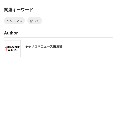
関連キーワード
クリスマス
ぼっち
Author
2017年10月、匿名掲示板「ガールズちゃんねる」に次の
キャリコネニュース編集部
ようなトピックが投稿された。
24歳ひとり暮らしで家族、彼氏、友達も居ないというトピ
主が、「今年もクリぼっちで一人で年越しになる予感な人
居ませんか？」と呼びかけると、同じ境遇の女性が続々と
集結。
特に今年は23、24日が土日という暦に「仕事だから」と
いう言い訳は通用せず、「（仕事）していたい」「逆に仕