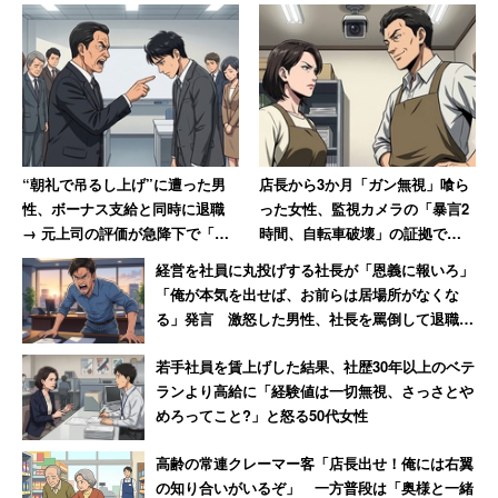
不満買取センターが「クリスマスについての不満」につい
て調査したところ、1位「クリスマスケーキ（25％）」、
2位「クリスマスの存在（23％）」を不満に感じるという
結果となった。
クリスマスケーキに対する不満には「高い割に質が伴わな
“朝礼で吊るし上げ”に遭った男
店長から3か月「ガン無視」喰ら
い」など “クリスマスの存在”そのものに不満を持つ人が多
性、ボーナス支給と同時に退職
った女性、監視カメラの「暴言2
→ 元上司の評価が急降下で「ザ
時間、自転車破壊」の証拠で反
いようだ。また「独身者はクリスマスに何らかの予定を入
マアミロと思いました」
撃 → 店長はクビ、その後店も潰
れないといけないという圧力のようなものを感じる」「外
経営を社員に丸投げする社長が「恩義に報いろ」
れる
「俺が本気を出せば、お前らは居場所がなくな
出するとカップルが多すぎてイライラする」など、クリス
る」発言 激怒した男性、社長を罵倒して退職
マスを”恋人同士で過ごす”風潮に不満を抱く人が目立って
【後編】
いた。
【→詳しく見る】
若手社員を賃上げした結果、社歴30年以上のベテ
ランより高給に「経験値は一切無視、さっさとや
めろってこと?」と怒る50代女性
クリスマスに”お一人様”で何が悪い？ 「ロ
高齢の常連クレーマー客「店長出せ！俺には右翼
ンリーウーマン特集」に批判殺到！
の知り合いがいるぞ」 一方普段は「奥様と一緒