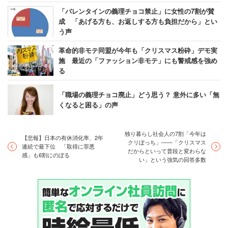
り」（31.9％）がトップに浮上。2016年は天皇誕生日が
「バレンタインの義理チョコ禁止」に女性の7割が賛
成 「あげる方も、お返しする方も負担だから」とい
金曜日、24、25日が土日と3連休だったこともあり、お泊
う声
りができる絶好のチャンスだったはずだが、理由は「疲れ
革命的非モテ同盟が今年も「クリスマス粉砕」デモ実
ているから」が1位と意外な結果となった。
【→詳しく見
施 最近の「ファッション非モテ」にも警戒感を強め
る】
る
「職場の義理チョコ廃止」どう思う？ 意外に多い「無
一人で鍋パしようが、何して過ごそうが勝手
くなると困る」の声
じゃない？ 煌びやかなイルミネーションよ
独り暮らし社会人の7割「今年は
り”自宅でまったりしたい”若者たち
【悲報】日本の有休消化率、2年
クリぼっち」――「クリスマス
連続で最下位 「取得に罪悪
だからといって普段と変わらな
感」も6割にのぼる
い」という強気の回答多数
ミシュラン三ツ星レストランで豪華ディナーを満喫し、人
気ホテルのスイートルームでイチャチャ。さらに1年で一
番大切な日のために豪華なプレゼントを準備――。