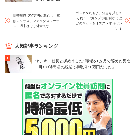
ガンオタたちよ、知恵を貸して
世帯年収1200万円の暮らし「車
くれ！ "ガンプラ復帰勢"には
はレクサス、フォルクスワーゲ
どのキットをオススメすればい
ン。週末はほぼ外食です」
い？
人気記事ランキング
“ヤンキー社長と揉めました” 職場を6か月で辞めた男性
「月100時間超の残業で手取り16万円だった」