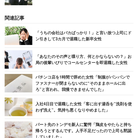
関連記事
「うちの会社はバカばっかり！」と言い放つ上司にド
ン引きして3カ月で退職した新卒女性
「あなたのその声と喋り方、何とかならないの？」お
局の後輩いびりでコールセンターを即退職した女性
パチンコ店を1時間で辞めた女性「制服がパンパンで
ファスナーが閉まらないのに“そのままホールに出
ろ”と言われ、我慢できませんでした」
入社4日目で退職した女性「客に出す湯呑を”洗剤を使
わず洗え”。気持ち悪くなりやめました」
パート先のトンデモ新人に驚愕「鶏皮をやたらと持ち
帰ろうとするんです。人手不足だったので上司も黙認
していました」