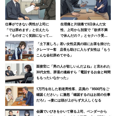
仕事ができない男性が上司に
生理痛と片頭痛で3日休んだ女
「では辞めます」と伝えたら
性、上司から別室で「欲求不満
→「ものすごく笑顔になって、
で休んだの？」とセクハラ受け
その場で退職届を書かされまし
て退職→その後、会社倒産で
「土下座しろ」若い女性店員の頭にお茶を掛けた
た」
「ザマーミロ！」
クレーマー客 店長も助けに入らず女性は「もう
こんな会社辞めてやる」
面接官に「男の人が欲しいんだよね」と言われた
30代女性、辞退の連絡すら「電話するお金と時間
ももったいなかった」
1万円を出した初老男性客、店員の「9500円をご
確認ください」に激怒「確認するのはお前の仕事
だろ!」→妻には頭が上がらず大人しくなる
会議でいびきをかいて寝る上司、ベンダーから