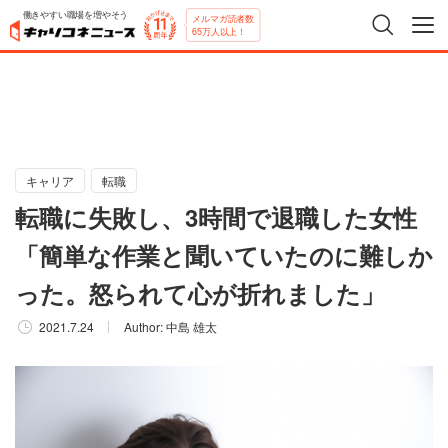
働きやすい職場を増やそう
メルマガ読者数
65万人以上！
キャリア
転職
転職に失敗し、3時間で退職した女性
「簡単な作業と聞いていたのに難しか
った。怒られて心が折れました」
2021.7.24
Author:
中島 雄太