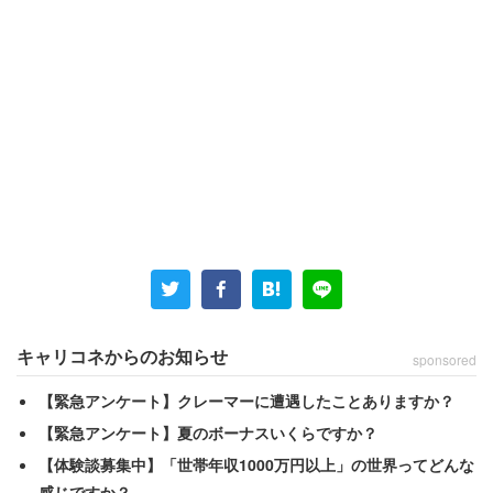
大阪府の40代女性は、派遣社員として入社した建設作業の
現場事務員時代の経験を語る。「仕事内容を確認し、問題
なかったのですぐに入社しました」と振り返るが、入社し
てみて現状に驚愕することになる。
キャリコネからのお知らせ
sponsored
「いざ働き始めると、現場監督の機嫌次第ですべて
が決まる環境でした」
【緊急アンケート】クレーマーに遭遇したことありますか？
【緊急アンケート】夏のボーナスいくらですか？
【体験談募集中】「世帯年収1000万円以上」の世界ってどんな
サボっていると判断されると説教が始まるため、常にピリ
感じですか？