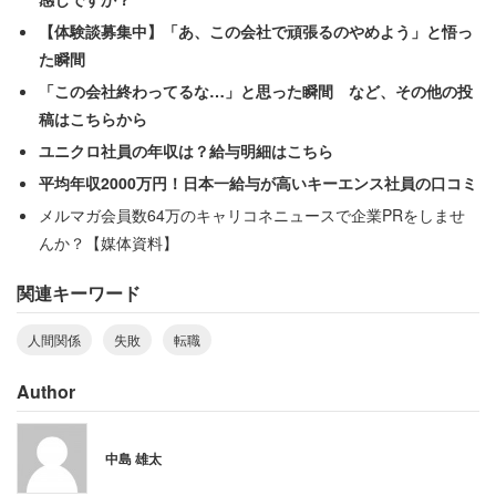
ピリした雰囲気が漂っており、「昼食も現場監督が食べ始
【体験談募集中】「あ、この会社で頑張るのやめよう」と悟っ
めるまで待たなければいけないし、まるで監獄」と語る。
た瞬間
「この会社終わってるな…」と思った瞬間 など、その他の投
そのほかにも色々問題があったようで、「仕事で使う消耗
稿はこちらから
品がなくなるのが早いと私が犯人扱いされた」という。す
ユニクロ社員の年収は？給与明細はこちら
ぐに退職したが、「パワハラで裁判起こそうと思ったぐら
平均年収2000万円！日本一給与が高いキーエンス社員の口コミ
いでした」と書いている。
メルマガ会員数64万のキャリコネニュースで企業PRをしませ
んか？【媒体資料】
千葉県の40代男性は、医療事務に転職したが、失敗だっ
関連キーワード
た。資格を取得して「今後は安定して働き続けられる」と
期待していたが、現実は違っていた。人間関係が最悪で、
人間関係
失敗
転職
うつ状態になってしまった。さらには過重労働とパワハラ
もあり病状も悪化。結局退職するに至ったという。
Author
※キャリコネニュースでは引き続き
「転職失敗・成功エピ
中島 雄太
ソード」
などのアンケートを実施しています。