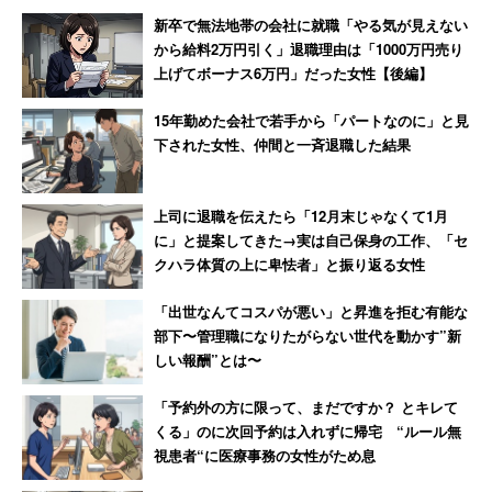
なる」発言 激怒した男性、社
新卒で無法地帯の会社に就職「やる気が見えない
長を罵倒して退職【後編】
から給料2万円引く」退職理由は「1000万円売り
上げてボーナス6万円」だった女性【後編】
15年勤めた会社で若手から「パートなのに」と見
下された女性、仲間と一斉退職した結果
上司に退職を伝えたら「12月末じゃなくて1月
に」と提案してきた→実は自己保身の工作、「セ
クハラ体質の上に卑怯者」と振り返る女性
「出世なんてコスパが悪い」と昇進を拒む有能な
部下〜管理職になりたがらない世代を動かす”新
しい報酬”とは〜
「予約外の方に限って、まだですか？ とキレて
くる」のに次回予約は入れずに帰宅 “ルール無
視患者“に医療事務の女性がため息