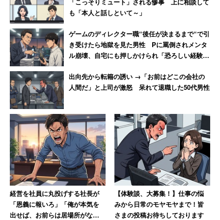
「こっそりミュート」される惨事 上に相談して
も「本人と話しといて～」
ゲームのディレクター職“後任が決まるまで“で引
き受けたら地獄を見た男性 Pに罵倒されメンタ
ル崩壊、自宅にも押しかけられ「恐ろしい経験で
した」
出向先から転籍の誘い →「お前はどこの会社の
人間だ」と上司が激怒 呆れて退職した50代男性
経営を社員に丸投げする社長が
【体験談、大募集！】仕事の悩
「恩義に報いろ」「俺が本気を
みから日常のモヤモヤまで！皆
出せば、お前らは居場所がなく
さまの投稿お待ちしております