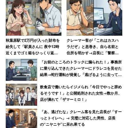
秋葉原駅で2万円が入った財布を
クレーマー客が「これはカスハ
紛失して「駅員さんに 夜中12時
ラだぞ」と息巻き、自ら名前と
近くまでゴミ箱をひっくり返し
住所を明かす→店長に「警察に
てもらいました」 30年後も忘
相談します」と撃退される
「お前のところのトラックに煽られた！」事務所
れられない話
に乗り込んできたクレーマーにドラレコを見せた
結果→蛇行運転が発覚し「逃げるように去ってい
った」
飲食店で働いたらイジメられ「今日でやっと辞め
るそうです！」と公開処刑された女性→数か月、
店が潰れて「ザマーミロ！」
「あ、逃げたな」クレーム客を見た店長が「すー
っとトイレへ」→ 完璧に対応した男性、店長
の“ニヤニヤ”に呆れ果てる