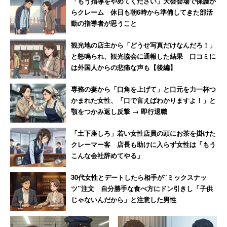
「もう指導をやめてください」大会会場で保護か
らクレーム 休日も朝6時から準備してきた部活
動の指導者が思うこと
観光地の店主から「どうせ写真だけなんだろ！」
と怒鳴られ、観光協会に通報した結果 口コミに
は外国人からの悲痛な声も【後編】
専務の妻から「口角を上げて」と口元を力一杯つ
かまれた女性、「口で言えばわかりますよ！」と
顎をつかみ返し反撃 → 即行退職
「土下座しろ」若い女性店員の頭にお茶を掛けた
クレーマー客 店長も助けに入らず女性は「もう
こんな会社辞めてやる」
30代女性とデートしたら相手が”ミックスナッ
ツ”注文 自分勝手な食べ方にドン引きし「子供
じゃないんだから」と注意した男性