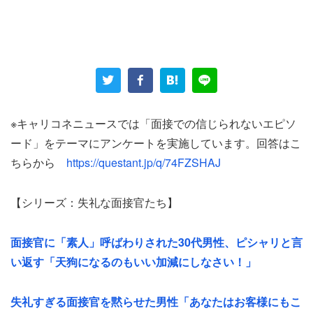
鹿児島県在住の40代男性は、遠方の企業に応募し、書類選
考を通過。飛行機を利用して現地での面接に臨んだ。
「しかし、面接では面接官から『運転業務があって、ここ
の地域が詳しい人が欲しいんだけど』と言われ不合格にな
りました」
※キャリコネニュースでは「面接での信じられないエピソ
ード」をテーマにアンケートを実施しています。回答はこ
遠方から来ることは事前に伝えていたにもかかわらず、
ちらから
https://questant.jp/q/74FZSHAJ
「地元に詳しい人を求める」という説明は、面接当日に初
めて受けたという。とんだ無駄骨である。
【シリーズ：失礼な面接官たち】
男性は、事前に説明するか、募集要項に明記すべきだった
面接官に「素人」呼ばわりされた30代男性、ピシャリと言
として、
い返す「天狗になるのもいい加減にしなさい！」
「飛行機代を返してほしいです」
失礼すぎる面接官を黙らせた男性「あなたはお客様にもこ