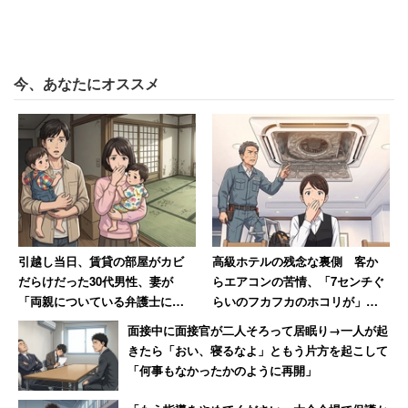
今、あなたにオススメ
引越し当日、賃貸の部屋がカビ
高級ホテルの残念な裏側 客か
だらけだった30代男性、妻が
らエアコンの苦情、「7センチぐ
「両親についている弁護士に相
らいのフカフカのホコリが」業
談しますね」と反撃した結果
者も呆れるお粗末ぶり
面接中に面接官が二人そろって居眠り→一人が起
きたら「おい、寝るなよ」ともう片方を起こして
「何事もなかったかのように再開」