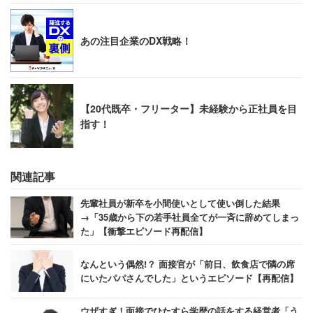
あの注目企業のDX戦略！
【20代既卒・フリーター】未経験から正社員を目
指す！
関連記事
先輩社員が新卒を小間使いとして使い倒した結果
→「35歳から下の若手社員全てが一斉に辞めてしまっ
た」【衝撃エピソード再配信】
なんという偶然!？ 面接官が「前日、飲食店で隣の席
にいたパパさんでした」というエピソード【再配信】
ウザすぎ！面接でひたすら学歴の話をする経営者「う