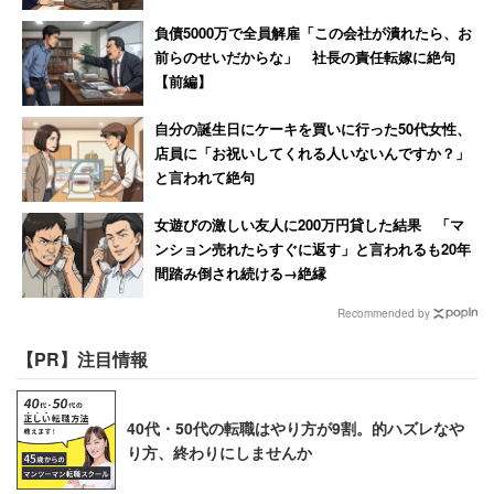
負債5000万で全員解雇「この会社が潰れたら、お
前らのせいだからな」 社長の責任転嫁に絶句
【前編】
自分の誕生日にケーキを買いに行った50代女性、
店員に「お祝いしてくれる人いないんですか？」
と言われて絶句
女遊びの激しい友人に200万円貸した結果 「マ
ンション売れたらすぐに返す」と言われるも20年
間踏み倒され続ける→絶縁
Recommended by
【PR】注目情報
40代・50代の転職はやり方が9割。的ハズレなや
り方、終わりにしませんか