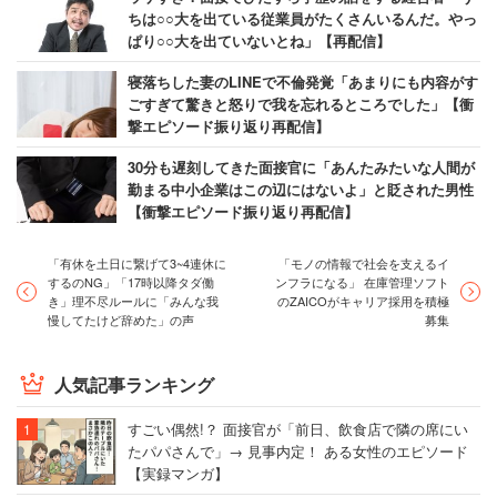
ちは○○大を出ている従業員がたくさんいるんだ。やっ
ぱり○○大を出ていないとね」【再配信】
寝落ちした妻のLINEで不倫発覚「あまりにも内容がす
ごすぎて驚きと怒りで我を忘れるところでした」【衝
撃エピソード振り返り再配信】
30分も遅刻してきた面接官に「あんたみたいな人間が
勤まる中小企業はこの辺にはないよ」と貶された男性
【衝撃エピソード振り返り再配信】
「有休を土日に繋げて3~4連休に
「モノの情報で社会を支えるイ
するのNG」「17時以降タダ働
ンフラになる」 在庫管理ソフト
き」理不尽ルールに「みんな我
のZAICOがキャリア採用を積極
慢してたけど辞めた」の声
募集
人気記事ランキング
すごい偶然!？ 面接官が「前日、飲食店で隣の席にい
たパパさんで」→ 見事内定！ ある女性のエピソード
【実録マンガ】