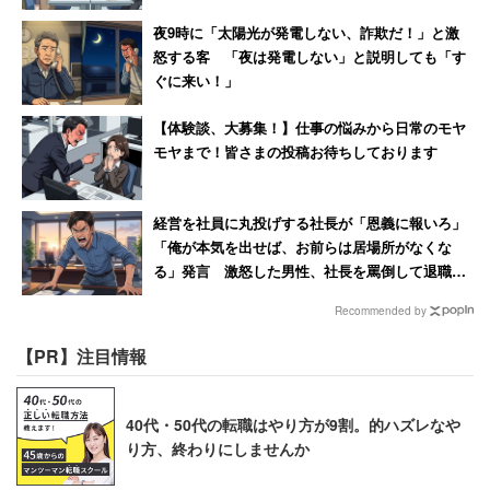
夜9時に「太陽光が発電しない、詐欺だ！」と激
怒する客 「夜は発電しない」と説明しても「す
ぐに来い！」
【体験談、大募集！】仕事の悩みから日常のモヤ
モヤまで！皆さまの投稿お待ちしております
経営を社員に丸投げする社長が「恩義に報いろ」
「俺が本気を出せば、お前らは居場所がなくな
る」発言 激怒した男性、社長を罵倒して退職
【後編】
Recommended by
【PR】注目情報
40代・50代の転職はやり方が9割。的ハズレなや
り方、終わりにしませんか