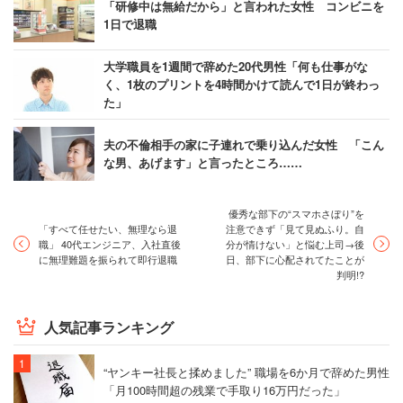
「研修中は無給だから」と言われた女性 コンビニを
1日で退職
大学職員を1週間で辞めた20代男性「何も仕事がな
く、1枚のプリントを4時間かけて読んで1日が終わっ
た」
夫の不倫相手の家に子連れで乗り込んだ女性 「こん
な男、あげます」と言ったところ……
優秀な部下の“スマホさぼり”を
「すべて任せたい、無理なら退
注意できず「見て見ぬふり。自
職」 40代エンジニア、入社直後
分が情けない」と悩む上司→後
に無理難題を振られて即行退職
日、部下に心配されてたことが
判明!?
人気記事ランキング
“ヤンキー社長と揉めました” 職場を6か月で辞めた男性
「月100時間超の残業で手取り16万円だった」