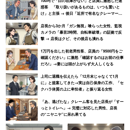
100均で「白の在庫がない」と店員に激怒した迷
惑客 「取り扱いがあるものは、いつも置いと
け」と主張 → 後日「近所で有名なクレーマー」
と判明
店長から3か月「ガン無視」喰らった女性、監視
カメラの「暴言2時間、自転車破壊」の証拠で反
撃 → 店長はクビ、その後店も潰れる
1万円を出した初老男性客、店員の「9500円をご
確認ください」に激怒「確認するのはお前の仕事
だろ!」→妻には頭が上がらず大人しくなる
上司に退職を伝えたら「12月末じゃなくて1月
に」と提案してきた→実は自己保身の工作、「セ
クハラ体質の上に卑怯者」と振り返る女性
「あ、逃げたな」クレーム客を見た店長が「すー
っとトイレへ」→ 完璧に対応した男性、店長
の“ニヤニヤ”に呆れ果てる