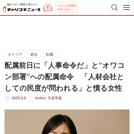
働きやすい職場を増やそう
メルマガ読者数
65万人以上！
キャリア
総合
転職
配属前日に「人事命令だ」と“オワコ
ン部署”への配属命令 「人材会社と
しての民度が問われる」と憤る女性
2025.6.9
Author:
天音琴葉