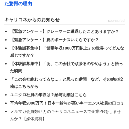
の民度が問われる」と憤りをあらわにした。
た驚愕の理由
もしかすると会社側にはプロジェクトの急な変更など、や
キャリコネからのお知らせ
sponsored
むを得ない事情があったのかもしれない。しかし、本人へ
【緊急アンケート】クレーマーに遭遇したことありますか？
の十分な説明がなければ、納得できないのも無理はないだ
【緊急アンケート】夏のボーナスいくらですか？
ろう。
【体験談募集中】「世帯年収1000万円以上」の世界ってどんな
感じですか？
【体験談募集中】「あ、この会社で頑張るのやめよう」と悟っ
た瞬間
「この会社終わってるな…」と思った瞬間 など、その他の投
稿はこちらから
ユニクロ社員の年収は？給与明細はこちら
平均年収2000万円！日本一給与が高いキーエンス社員の口コミ
メルマガ会員数64万のキャリコネニュースで企業PRをしませ
んか？【媒体資料】