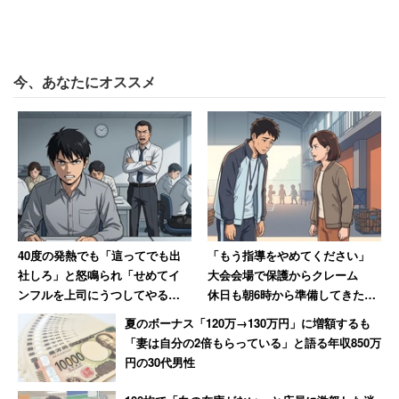
今、あなたにオススメ
40度の発熱でも「這ってでも出
「もう指導をやめてください」
社しろ」と怒鳴られ「せめてイ
大会会場で保護からクレーム
ンフルを上司にうつしてやる」
休日も朝6時から準備してきた部
と思った男性 数年後その職場
活動の指導者が思うこと
夏のボーナス「120万→130万円」に増額するも
は「潰された」【後編】
「妻は自分の2倍もらっている」と語る年収850万
円の30代男性