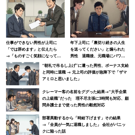
仕事ができない男性が上司に
年下上司に「裏切り続きの人生
「では辞めます」と伝えたら
を送ってください」と煽られた
→「ものすごく笑顔になって、
男性 退職後、元職場にパワハ
その場で退職届を書かされまし
ラ証拠USBを送付した結果【後
“朝礼で吊るし上げ”に遭った男性、ボーナス支給
た」
編】
と同時に退職 → 元上司の評価が急降下で「ザマ
アミロと思いました」
クレーマー客の名前をググった結果→“大手企業
の上級職”だった 理不尽主張に3時間も対応、顧
問弁護士まで使った男性の毅然対応
部署異動するから「時給下げます」その結果
→「全員が一気に退職しました」 会社がパニッ
クに陥った話