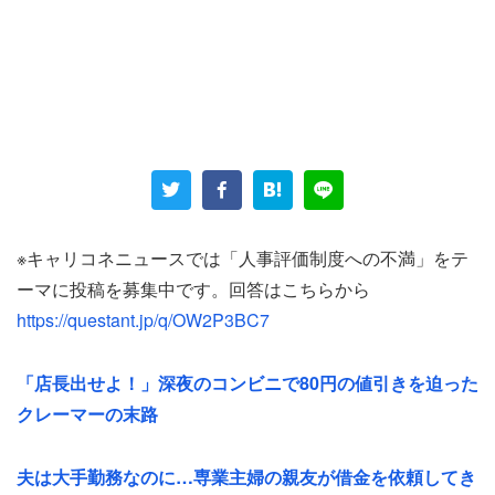
突然の辞令に、受け入れ予定だった部署も新たな配属先も
混乱したという。しかも、その新しい部署は「継続の見込
めないプロジェクト」だった。女性は、直属の上司による
「単なる嫌がらせのような人事」だと感じたようだ。
理不尽はこれだけにとどまらず、
※キャリコネニュースでは「人事評価制度への不満」をテ
ーマに投稿を募集中です。回答はこちらから
「仕事の面では提案したアイディアを盗まれる。（中略）
https://questant.jp/q/OW2P3BC7
切磋琢磨の意味で仕方ないとは思うが、こちらがやりたい
と志望した仕事を阻むのに大した理由もなさそう」
「店長出せよ！」深夜のコンビニで80円の値引きを迫った
クレーマーの末路
と、キャリアを妨害されたという。投稿者は一連の出来事
を「要は新人つぶし」だと考えており、「人材会社として
夫は大手勤務なのに…専業主婦の親友が借金を依頼してき