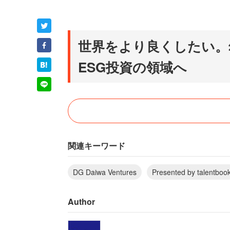
世界をより良くしたい。
ESG投資の領域へ
──堤さんのこれまでのキャリアについて
関連キーワード
堤 「大学卒業後、三井物産に
担当した後、森林・植林関連事
DG Daiwa Ventures
Presented by talentboo
どに携わりました。森を守ると
し、実益を上げることもできる
Author
した。