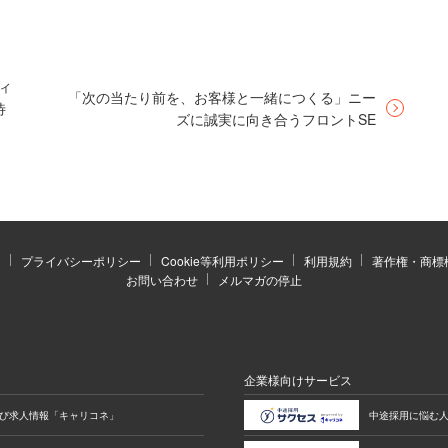
の一員としての貢献よりも、社会貢献をもっと肌
いったことに加え、もともとアメリカの大学を卒
バルな社会での活躍をめざしたいという想いもあ
ディ
「次の当たり前を、お客様と一緒につくる」ニー
待
Business SchoolへMBAを取得するために進学
ズに誠実に向き合うフロントSE
ドでインターンを経験するなど、サステナビリテ
に学んだことが転機になりました。
）
プライバシーポリシー
Cookie等利用ポリシー
利用規約
著作権・商標
お問い合わせ
メルマガの停止
2021年は、デジタルガレージにとって転換期
向けた事業に注力しようとし始めた時期でした。
ョインすることを決意しました」
企業様向けサービス
び求人情報「キャリコネ」
中途採用に悩む
組もうと思うまでの経緯は、どのようなものでした