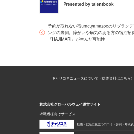
Presented by talentbook
しかし、次第に大きなビジネス
で感じたいという想いが募って
業したこともあり、よりグロー
予約が取れない宿ume,yamazoeのリブラン
ングの裏側。障がいや病気のある方の宿泊招
り、会社を休職して、スペインのIE 
『HAJIMARI』が生んだ可能性
しました。
現地ではインパクト投資ファン
ィやインパクト投資領域を中心
キャリコネニュースについて（媒体資料はこちら
私が卒業と同時に会社を退職した
で、ちょうど環境や社会に目を
株式会社グローバルウェイ運営サイト
良い具合に歯車が噛み合い、ジ
求職者様向けサービス
転職・就活に役立つ口コミ・評判・年収及
──環境や社会に目を向けた事業に取り