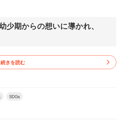
幼少期からの想いに導かれ、
教えてください。
続きを読む
就職してアメリカ、次に東南アジアの不動産開発を
業の部署へ異動し、カンボジアのプロジェクトな
k
SDGs
いう環境に良いことをしながら地域社会にも貢献
というビジネスのしくみに手ごたえを感じていま