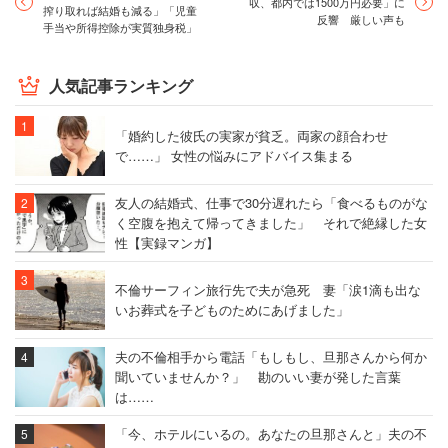
収、都内では1500万円必要」に
搾り取れば結婚も減る」「児童
反響 厳しい声も
手当や所得控除が実質独身税」
人気記事ランキング
「婚約した彼氏の実家が貧乏。両家の顔合わせ
で……」 女性の悩みにアドバイス集まる
友人の結婚式、仕事で30分遅れたら「食べるものがな
く空腹を抱えて帰ってきました」 それで絶縁した女
性【実録マンガ】
不倫サーフィン旅行先で夫が急死 妻「涙1滴も出な
いお葬式を子どものためにあげました」
夫の不倫相手から電話「もしもし、旦那さんから何か
聞いていませんか？」 勘のいい妻が発した言葉
は……
「今、ホテルにいるの。あなたの旦那さんと」夫の不