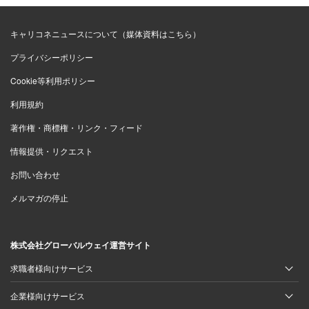
キャリコネニュースについて（媒体資料はこちら）
プライバシーポリシー
Cookie等利用ポリシー
利用規約
著作権・商標権・リンク・フィード
情報提供・リクエスト
お問い合わせ
メルマガの停止
株式会社グローバルウェイ運営サイト
求職者様向けサービス
企業様向けサービス