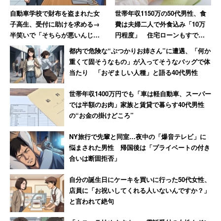
だと気付いてほしいですよ」
自動車学校で財布を盗まれた女
世帯年収1150万の50代男性、食
子高生、受付に助けを求める→
費は夫婦二人で外食込み「10万
半笑いで「そちらが悪いんじゃ
円程度」 住宅ローンもすでに
と切実な胸の内を訴えている。
ないですか？」 ある女性の悔し
終了
都内で危険な“ぶつかりお姉さん”に遭遇、「何か
かった記憶
重くて固そうなもの」が入ってそうなバッグで体
※キャリコネニュースでは引き続き
「美人・イケメンで困
当たり 「おぞましい人種」と語る40代男性
ったエピソード」
や
「男だから」「女だから」自分の性別
がマイナスになっていると感じたこと
などのアンケートを
世帯年収1400万円でも「車は軽自動車、スーパー
では半額のお肉」家族と賃貸で暮らす40代男性
実施しています。
の“お金の掛けどころ”
NY旅行で先輩と同室…夜中の「爆音テレビ」に
悩まされた男性 帰国後は「プライベートの付き
合いは断固拒否」
自分の誕生日にケーキを買いに行った50代女性、
店員に「お祝いしてくれる人いないんですか？」
と言われて絶句