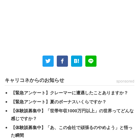
「大半の男性から好意を向けられます。でも交際を断る
と、差別的な暴言をぶつけてくる男性が多いです」と切り
出す女性。そうした今までの体験から「男性からの恋愛感
情は不快感しかないです」と憤り、過去の美人被害につい
て振り返る。
キャリコネからのお知らせ
sponsored
「大学時代に、ある男性と交際をしなかっただけで
【緊急アンケート】クレーマーに遭遇したことありますか？
『おまえはクリスマスケーキなんだぞ』と言われま
【緊急アンケート】夏のボーナスいくらですか？
した。アラサーの時には、職場の40代半ばと20歳の
【体験談募集中】「世帯年収1000万円以上」の世界ってどんな
男性から、同時に好意をもたれたことも。少し話し
感じですか？
ただけで勘違いされ、2人とも断ったんですが、特に
【体験談募集中】「あ、この会社で頑張るのやめよう」と悟っ
た瞬間
40代の方からは『オバサンの自覚がなくて甘えて