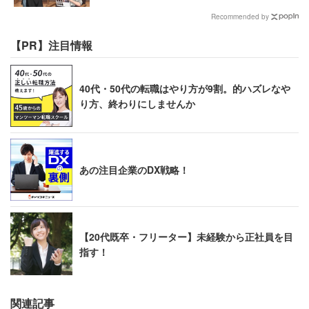
Recommended by
【PR】注目情報
40代・50代の転職はやり方が9割。的ハズレなや
り方、終わりにしませんか
あの注目企業のDX戦略！
【20代既卒・フリーター】未経験から正社員を目
指す！
関連記事