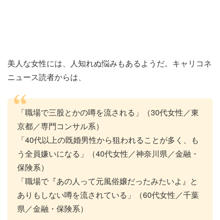
美人な女性には、人知れぬ悩みもあるようだ。キャリコネ
ニュース読者からは、
「職場で三股とかの噂を流される」（30代女性／東
京都／専門コンサル系）
「40代以上の既婚男性から狙われることが多く、も
う全員嫌いになる」（40代女性／神奈川県／金融・
保険系）
「職場で『あの人って元風俗嬢だったみたいよ』と
ありもしない噂を流されている」（60代女性／千葉
県／金融・保険系）