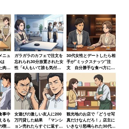
利になるなど枚挙にいとまがない。
実質独身税」という声も
メニュ
ガラガラのカフェで注文を
30代女性とデートしたら相
のは
忘れられ30分放置された女
手が”ミックスナッツ”注
た肉」
性「4人もいて誰も気付か
文 自分勝手な食べ方にド
手当、子ども医療費無償化、国民年金三号の掛け金免
に盛っ
ないなんて」→「絶対その
ン引きし「子供じゃないん
並べ、「これらは実質独身税」と指摘する人もいる。
た30
店には行かない」
だから」と注意した男性
いる家庭には税制上の優遇がかなりあるため、比較す
担を負っているという主張だ。
食事中
女遊びの激しい友人に200
観光地のお店で「どうせ写
得税の課税最低限の状況（夫婦片働き及び単身の給与
えるも
万円貸した結果 「マンシ
真だけなんだろ！」店主に
の喫煙
ョン売れたらすぐに返す」
いきなり怒鳴られた30代女