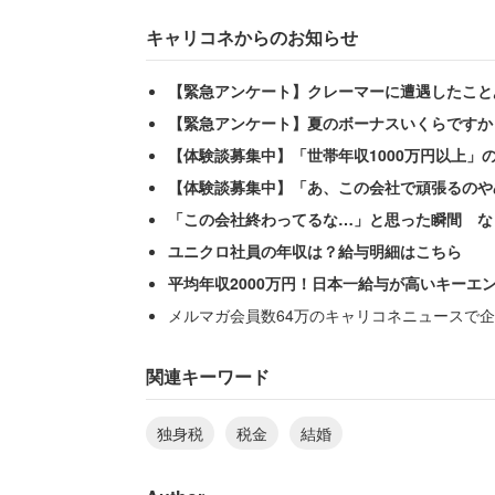
キャリコネからのお知らせ
【緊急アンケート】クレーマーに遭遇したこと
【緊急アンケート】夏のボーナスいくらですか
【体験談募集中】「世帯年収1000万円以上」
【体験談募集中】「あ、この会社で頑張るのや
「この会社終わってるな…」と思った瞬間 な
ユニクロ社員の年収は？給与明細はこちら
平均年収2000万円！日本一給与が高いキーエ
メルマガ会員数64万のキャリコネニュースで企
独身税など日本ではありもしない税制だ
もがいない夫婦や独身男性に賃金の6％
関連キーワード
題にのぼる理由は、「少子化対策のため
独身税
税金
結婚
う危機感が、潜在的にあるからだろう。