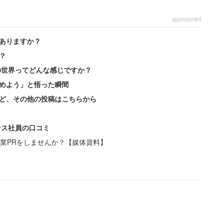
sponsored
ありますか？
？
の世界ってどんな感じですか？
めよう」と悟った瞬間
ど、その他の投稿はこちらから
ンス社員の口コミ
業PRをしませんか？【媒体資料】
が、旧ソ連ではかつて「独身・無子税」として、子ど
がかけられていたことがある。ネット上でたびたび話
日本でもこんな税金が取られないとも限らない」とい