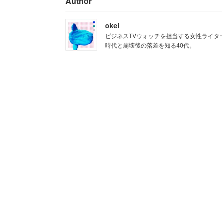
Author
投稿に対するコメントには、「独身税が
okei
ビジネスTVウォッチを担当する女性ライタ
「独身の奴から搾り取ると結婚
時代と崩壊後の落差を知る40代。
よ」
「金ない人の方が結婚できない
「独身の労働力にフリーライド
否定する理由はさまざま出ているが、ざ
・結婚しない自由、子どもを持
・罰金的な税の徴収は独身・既
・独身税を採用した国もあるが