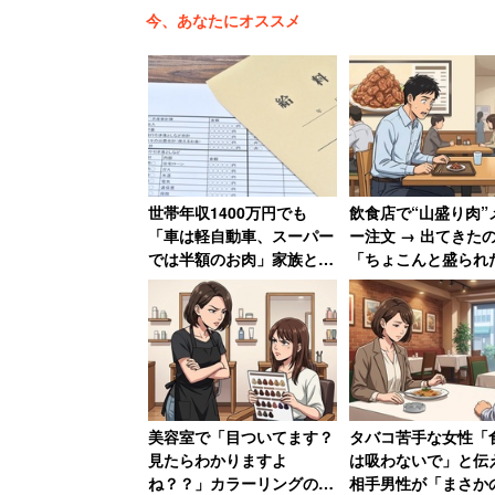
今、あなたにオススメ
このほか、偽装結婚が増える、片親は不
子育て世帯の優遇差は「
世帯年収1400万円でも
飲食店で“山盛り肉”
「車は軽自動車、スーパー
ー注文 → 出てきた
では半額のお肉」家族と賃
「ちょこんと盛られ
また、「出産一時金、育休給付金、児童
貸で暮らす40代男性の“お
だった 「写真通り
除」などと子育て世帯への助成の数々を
金の掛けどころ”
て下さい」と猛抗議し
代男性
つまり、すでに専業主婦世帯や子どもの
れば単身者は、既に独身税のような税負
美容室で「目ついてます？
タバコ苦手な女性「
確かに、財務省の
「世帯構成に応じた所
見たらわかりますよ
は吸わないで」と伝
ね？？」カラーリングの説
相手男性が「まさか