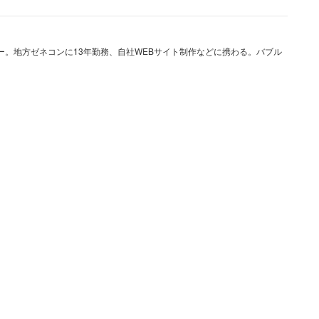
ダメな理由」を書き込む人が相次いだ。
ー。地方ゼネコンに13年勤務、自社WEBサイト制作などに携わる。バブル
も減ると思う。金がないと交際も婚活もできん
。弱い人から税金取ることになる」
してる」
っくり言って以下のような問題にまとめられる。
たない自由の侵害につながる
婚の間で対立を産む
、少子化対策の効果は確認できていない