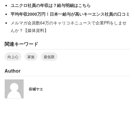
ユニクロ社員の年収は？給与明細はこちら
そんな男性の変化に職場の人も気づいたようで、
平均年収2000万円！日本一給与が高いキーエンス社員の口コミ
メルマガ会員数64万のキャリコネニュースで企業PRをしませ
「会社から『お前結婚してからすごい変わったな、前と全
んか？【媒体資料】
然違う、この調子で頑張れ』と褒めてもらえるようになり
関連キーワード
ました」
向上心
家族
最低限
「昔はさっさと辞めろとか言われて」いたというのだか
ら、見違えるほど活気にあふれていたのだろう。男性は
Author
「仕事をする意味が見つかったというのはとても大きいで
谷城ヤエ
す。なにをするにしても小さな目標でも持っていこうと今
では思えます」
と前向きな気持ちを綴った。