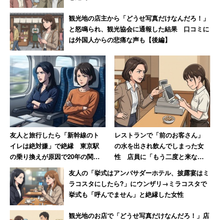
観光地の店主から「どうせ写真だけなんだろ！」
と怒鳴られ、観光協会に通報した結果 口コミに
は外国人からの悲痛な声も【後編】
友人と旅行したら「新幹線のト
レストランで「前のお客さん」
イレは絶対嫌」で絶縁 東京駅
の水を出され飲んでしまった女
の乗り換えが原因で20年の関係
性 店員に「もう二度と来な
に終止符を打った女性
い」と言い放つ→「今はその店
友人の「挙式はアンバサダーホテル、披露宴はミ
はありません（笑）」
ラコスタにしたら?」にウンザリ→ミラコスタで
挙式も「呼んでません」と絶縁した女性
観光地のお店で「どうせ写真だけなんだろ！」店