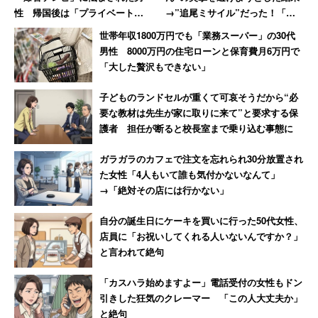
性 帰国後は「プライベートの
→”追尾ミサイル”だった！「ゴ
付き合いは断固拒否」
ツッ！とえげつない音がして激
世帯年収1800万円でも「業務スーパー」の30代
痛」
男性 8000万円の住宅ローンと保育費月6万円で
「大した贅沢もできない」
子どものランドセルが重くて可哀そうだから“必
要な教材は先生が家に取りに来て”と要求する保
護者 担任が断ると校長室まで乗り込む事態に
ガラガラのカフェで注文を忘れられ30分放置され
た女性「4人もいて誰も気付かないなんて」
→「絶対その店には行かない」
自分の誕生日にケーキを買いに行った50代女性、
店員に「お祝いしてくれる人いないんですか？」
と言われて絶句
「カスハラ始めますよー」電話受付の女性もドン
引きした狂気のクレーマー 「この人大丈夫か」
と絶句