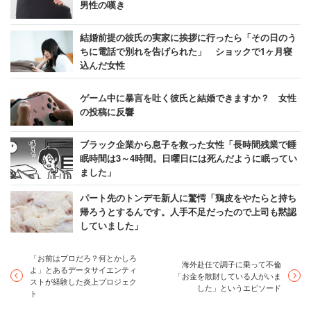
男性の嘆き
結婚前提の彼氏の実家に挨拶に行ったら「その日のう
ちに電話で別れを告げられた」 ショックで1ヶ月寝
込んだ女性
ゲーム中に暴言を吐く彼氏と結婚できますか？ 女性
の投稿に反響
ブラック企業から息子を救った女性「長時間残業で睡
眠時間は3～4時間。日曜日には死んだように眠ってい
ました」
パート先のトンデモ新人に驚愕「鶏皮をやたらと持ち
帰ろうとするんです。人手不足だったので上司も黙認
していました」
「お前はプロだろ？何とかしろ
海外赴任で調子に乗って不倫
よ」とあるデータサイエンティ
「お金を散財している人がいま
ストが経験した炎上プロジェク
した」というエピソード
ト