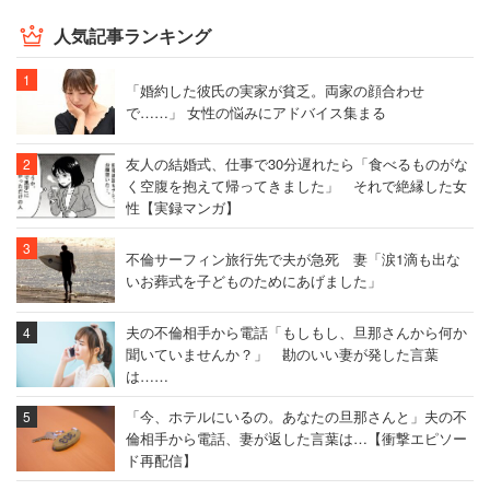
人気記事ランキング
「婚約した彼氏の実家が貧乏。両家の顔合わせ
で……」 女性の悩みにアドバイス集まる
友人の結婚式、仕事で30分遅れたら「食べるものがな
く空腹を抱えて帰ってきました」 それで絶縁した女
性【実録マンガ】
不倫サーフィン旅行先で夫が急死 妻「涙1滴も出な
いお葬式を子どものためにあげました」
夫の不倫相手から電話「もしもし、旦那さんから何か
聞いていませんか？」 勘のいい妻が発した言葉
は……
「今、ホテルにいるの。あなたの旦那さんと」夫の不
倫相手から電話、妻が返した言葉は…【衝撃エピソー
ド再配信】