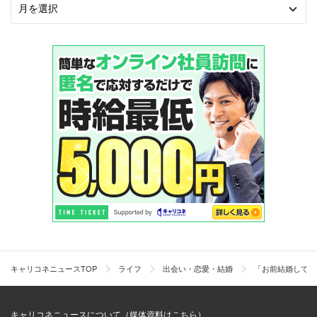
キャリコネニュースTOP
ライフ
出会い・恋愛・結婚
「お前結婚してか
キャリコネニュースについて（媒体資料はこちら）