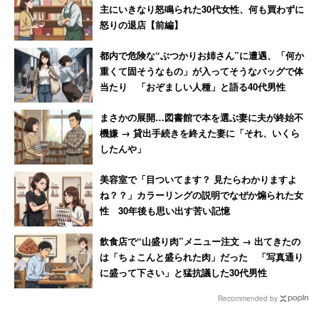
主にいきなり怒鳴られた30代女性、何も買わずに
怒りの退店【前編】
都内で危険な“ぶつかりお姉さん”に遭遇、「何か
重くて固そうなもの」が入ってそうなバッグで体
当たり 「おぞましい人種」と語る40代男性
まさかの展開…図書館で本を選ぶ妻に夫が終始不
機嫌 → 貸出手続きを終えた妻に「それ、いくら
したんや」
美容室で「目ついてます？ 見たらわかりますよ
ね？？」カラーリングの説明でなぜか煽られた女
性 30年後も思い出す苦い記憶
飲食店で“山盛り肉”メニュー注文 → 出てきたの
は「ちょこんと盛られた肉」だった 「写真通り
に盛って下さい」と猛抗議した30代男性
Recommended by