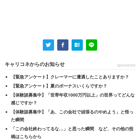
「結婚するまでは別に自分の生きていく分の稼ぎだけあれ
ばいいし、洋服や食べ物、趣味に使うお金など自分の為の
お金は本当に最低限でいいと思ってました。そのため仕事
が嫌になったらすぐに辞めたり、向上心など全くありませ
んでした」
キャリコネからのお知らせ
sponsored
しかし結婚し、子どもが生まれた男性は初めて「家族のた
【緊急アンケート】クレーマーに遭遇したことありますか？
めに働かなければ」と感じたという。
【緊急アンケート】夏のボーナスいくらですか？
【体験談募集中】「世帯年収1000万円以上」の世界ってどんな
「辞める前に自分が改善しなければ、どうすればもっと効
感じですか？
率良く作業できるだろう、どうすれば上司ともっと上手く
【体験談募集中】「あ、この会社で頑張るのやめよう」と悟っ
やれるだろうなど、その時から初めて考えるようになりま
た瞬間
した。 その時は社会人9年目…ちょっと遅すぎますけど
「この会社終わってるな…」と思った瞬間 など、その他の投
ね」
稿はこちらから