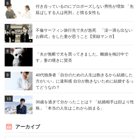
付き合っているのにプロポーズしない男性が増加 「先
延ばしする人は死刑」と憤る女性も
不倫サーフィン旅行先で夫が急死 「涙一滴も出ない
お葬式」をした妻が思うこと【実録マンガ】
「夫が無断で犬を買ってきました。離婚を検討中で
す」妻の嘆きに賛否
40代独身者「自分のための人生は飽きるから結婚した
方がいい」に違和感 自分が飽きないために結婚するっ
てどうなの？
30歳を過ぎて分かったことは？ 「結婚相手は顔より性
格」「本当の人生はこれから始まる」
アーカイブ