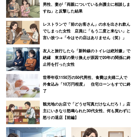
男性、妻が「両親についている弁護士に相談しま
すね」と反撃した結果
レストランで「前のお客さん」の水を出され飲ん
でしまった女性 店員に「もう二度と来ない」と
言い放つ→「今はその店はありません（笑）」
友人と旅行したら「新幹線のトイレは絶対嫌」で
絶縁 東京駅の乗り換えが原因で20年の関係に終
止符を打った女性
世帯年収1150万の50代男性、食費は夫婦二人で
外食込み「10万円程度」 住宅ローンもすでに終
了
観光地のお店で「どうせ写真だけなんだろ！」店
主にいきなり怒鳴られた30代女性、何も買わずに
怒りの退店【前編】