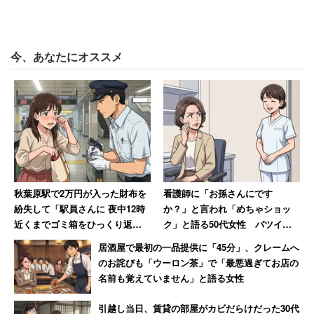
今、あなたにオススメ
秋葉原駅で2万円が入った財布を
看護師に「お孫さんにです
紛失して「駅員さんに 夜中12時
か？」と言われ「めちゃショッ
近くまでゴミ箱をひっくり返し
ク」と語る50代女性 バツイチ
てもらいました」 30年後も忘
独身・子なしなのに「私おばあ
居酒屋で最初の一品提供に「45分」、クレームへ
れられない話
ちゃんに見えたの？」
のお詫びも「ウーロン茶」で「最悪過ぎてお店の
名前も覚えていません」と語る女性
引越し当日、賃貸の部屋がカビだらけだった30代