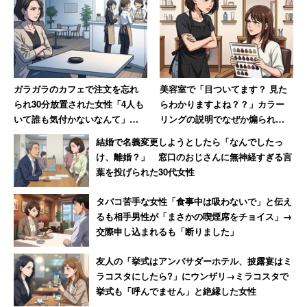
ガラガラのカフェで注文を忘れ
美容室で「目ついてます？ 見た
られ30分放置された女性「4人も
らわかりますよね？？」カラー
いて誰も気付かないなんて」
リングの説明でなぜか煽られた
→「絶対その店には行かない」
女性 30年後も思い出す苦い記
結婚で名義変更しようとしたら「なんでしたっ
憶
け、離婚？」 窓口のおじさんに無神経すぎる言
葉を投げられた30代女性
タバコ苦手な女性「食事中は吸わないで」と伝え
るも相手男性が「まさかの喫煙席をチョイス」→
交際申し込まれるも「断りました」
友人の「挙式はアンバサダーホテル、披露宴はミ
ラコスタにしたら?」にウンザリ→ミラコスタで
挙式も「呼んでません」と絶縁した女性