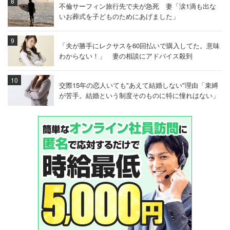
不倫サーフィン旅行先で夫が急死 妻「涙1滴も出な
いお葬式を子どものためにあげました」
「夫が勝手にレクサスを60回払いで購入してた。意味
わからない！」 妻の相談にアドバイス殺到
交際15年の恋人いても"あえて結婚しない"理由「束縛
が苦手。結婚という制度そのものに特に憧れはない」