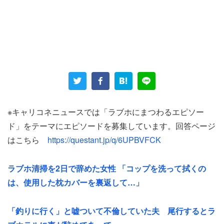
彼氏から「食事しよう」と提案されルームサービスを取る
ことになり、お茶を飲みながら待っていた。すると……
「いきなりピンポン連打、普通『ピンポーンピンポー
ン！』だと思いますよね？ そのラブホは『ピピピポーン
ピピピっポーン!!』です。私もカレも椅子から転がり落ち
※キャリコネニュースでは「ラブホにまつわるエピソー
る程驚きました。なかなか出て来ない私たちにイラだった
ド」をテーマにエピソードを募集しています。回答ページ
のかまたピンポン連打かなり激しくされ……（中略）あの
はこちら
https://questant.jp/q/6UPBVFCK
ピンポン連打には心底驚きました」
ラブホ清掃を2日で辞めた女性 「コップを洗って拭くの
チャイムを連打され恐怖も感じただろう。「私もカレも食
は、使用した枕カバーを裏返して…」
事だけして帰ることに……」という結末になったのも無理
もない。また「そのラブホはいつの間にか廃業してまし
「釣りに行く」と嘘ついて不倫していた夫 尾行するとラ
た」とも明かした。