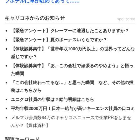
ブホテルに車が駐めてあって……
みなさんもラブホで奇妙な体験をしたことはあるだろう
キャリコネからのお知らせ
sponsored
か。
【緊急アンケート】クレーマーに遭遇したことありますか？
【緊急アンケート】夏のボーナスいくらですか？
【体験談募集中】「世帯年収1000万円以上」の世界ってどんな
感じですか？
【体験談募集中】「あ、この会社で頑張るのやめよう」と悟っ
た瞬間
「この会社終わってるな…」と思った瞬間 など、その他の投
稿はこちらから
ユニクロ社員の年収は？給与明細はこちら
平均年収2000万円！日本一給与が高いキーエンス社員の口コミ
メルマガ会員数64万のキャリコネニュースで企業PRをしませ
んか？【媒体資料】
関連キーワード