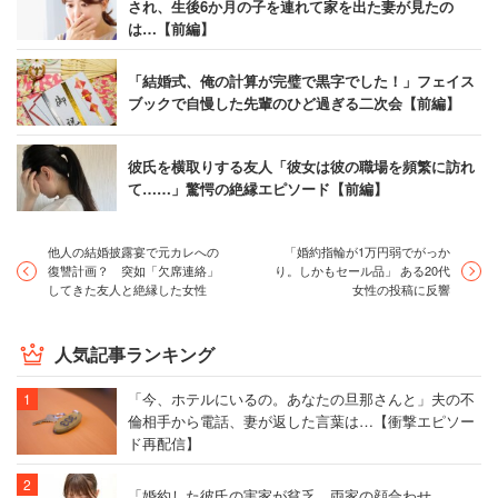
され、生後6か月の子を連れて家を出た妻が見たの
は…【前編】
「結婚式、俺の計算が完璧で黒字でした！」フェイス
ブックで自慢した先輩のひど過ぎる二次会【前編】
彼氏を横取りする友人「彼女は彼の職場を頻繁に訪れ
て……」驚愕の絶縁エピソード【前編】
他人の結婚披露宴で元カレへの
「婚約指輪が1万円弱でがっか
復讐計画？ 突如「欠席連絡」
り。しかもセール品」 ある20代
してきた友人と絶縁した女性
女性の投稿に反響
人気記事ランキング
「今、ホテルにいるの。あなたの旦那さんと」夫の不
倫相手から電話、妻が返した言葉は…【衝撃エピソー
ド再配信】
「婚約した彼氏の実家が貧乏。両家の顔合わせ