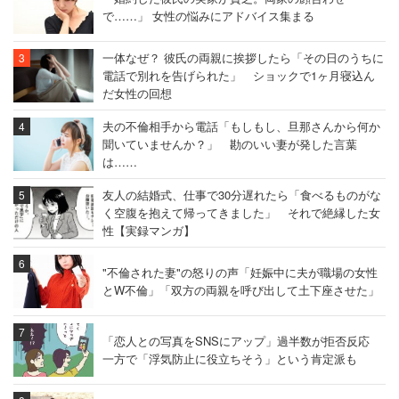
で……」 女性の悩みにアドバイス集まる
一体なぜ？ 彼氏の両親に挨拶したら「その日のうちに
電話で別れを告げられた」 ショックで1ヶ月寝込ん
だ女性の回想
夫の不倫相手から電話「もしもし、旦那さんから何か
聞いていませんか？」 勘のいい妻が発した言葉
は……
友人の結婚式、仕事で30分遅れたら「食べるものがな
く空腹を抱えて帰ってきました」 それで絶縁した女
性【実録マンガ】
"不倫された妻"の怒りの声「妊娠中に夫が職場の女性
とW不倫」「双方の両親を呼び出して土下座させた」
「恋人との写真をSNSにアップ」過半数が拒否反応
一方で「浮気防止に役立ちそう」という肯定派も