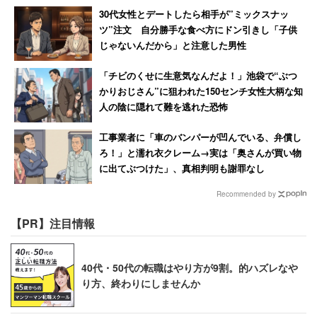
30代女性とデートしたら相手が”ミックスナッ
ツ”注文 自分勝手な食べ方にドン引きし「子供
じゃないんだから」と注意した男性
「チビのくせに生意気なんだよ！」池袋で“ぶつ
かりおじさん”に狙われた150センチ女性大柄な知
人の陰に隠れて難を逃れた恐怖
工事業者に「車のバンパーが凹んでいる、弁償し
ろ！」と濡れ衣クレーム→実は「奥さんが買い物
に出てぶつけた」、真相判明も謝罪なし
Recommended by
【PR】注目情報
40代・50代の転職はやり方が9割。的ハズレなや
り方、終わりにしませんか