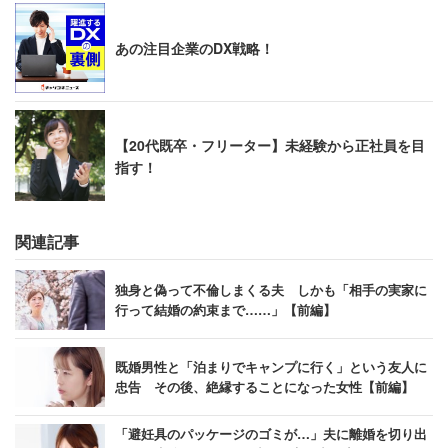
あの注目企業のDX戦略！
【20代既卒・フリーター】未経験から正社員を目
指す！
関連記事
独身と偽って不倫しまくる夫 しかも「相手の実家に
行って結婚の約束まで……」【前編】
既婚男性と「泊まりでキャンプに行く」という友人に
忠告 その後、絶縁することになった女性【前編】
「避妊具のパッケージのゴミが…」夫に離婚を切り出