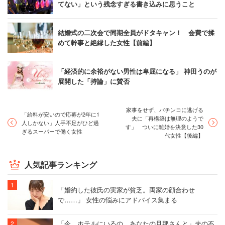
てない」という残念すぎる書き込みに思うこと
結婚式の二次会で同期全員がドタキャン！ 会費で揉
めて幹事と絶縁した女性【前編】
「経済的に余裕がない男性は卑屈になる」 神田うのが
展開した「持論」に賛否
家事をせず、パチンコに逃げる
「給料が安いので応募が2年に1
夫に「再構築は無理のようで
人しかない」人手不足がひど過
す」 ついに離婚を決意した30
ぎるスーパーで働く女性
代女性【後編】
人気記事ランキング
「婚約した彼氏の実家が貧乏。両家の顔合わせ
で……」 女性の悩みにアドバイス集まる
「今、ホテルにいるの。あなたの旦那さんと」夫の不