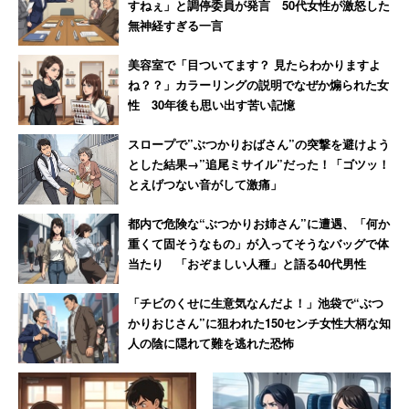
すねぇ」と調停委員が発言 50代女性が激怒した
無神経すぎる一言
美容室で「目ついてます？ 見たらわかりますよ
ね？？」カラーリングの説明でなぜか煽られた女
性 30年後も思い出す苦い記憶
スロープで”ぶつかりおばさん”の突撃を避けよう
とした結果→”追尾ミサイル”だった！「ゴツッ！
とえげつない音がして激痛」
都内で危険な“ぶつかりお姉さん”に遭遇、「何か
重くて固そうなもの」が入ってそうなバッグで体
当たり 「おぞましい人種」と語る40代男性
「チビのくせに生意気なんだよ！」池袋で“ぶつ
かりおじさん”に狙われた150センチ女性大柄な知
人の陰に隠れて難を逃れた恐怖