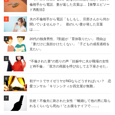
倫相手から電話、妻が返した言葉は…【衝撃エピソー
ド再配信】
夫の不倫相手から電話「もしもし、旦那さんから何か
聞いていませんか？」 勘のいい妻が発した言葉
は……
20代の独身男性、7割超が「育休取りたい」 理由は
「妻だけに負担かけたくない」「子どもの成長過程を
見たい」
"不倫された妻"の怒りの声「妊娠中に夫が職場の女性
とW不倫」「双方の両親を呼び出して土下座させた」
初デートでサイゼリヤがNGならどうすればいい？ 恋
愛コンサル「キリンシティか四文屋が無難」
壮絶！不倫夫に刺された女性「“離婚して他の男に取ら
れるくらいなら死ね！”とお腹をナイフで……」