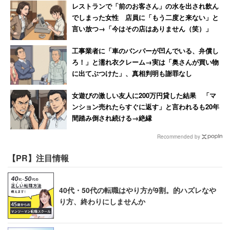
レストランで「前のお客さん」の水を出され飲ん
でしまった女性 店員に「もう二度と来ない」と
言い放つ→「今はその店はありません（笑）」
工事業者に「車のバンパーが凹んでいる、弁償し
ろ！」と濡れ衣クレーム→実は「奥さんが買い物
に出てぶつけた」、真相判明も謝罪なし
女遊びの激しい友人に200万円貸した結果 「マ
ンション売れたらすぐに返す」と言われるも20年
間踏み倒され続ける→絶縁
Recommended by
【PR】注目情報
40代・50代の転職はやり方が9割。的ハズレなや
り方、終わりにしませんか