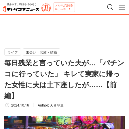
働きやすい職場を増やそう
メルマガ読者数
65万人以上！
ライフ
出会い・恋愛・結婚
毎日残業と言っていた夫が…「パチン
コに行っていた」 キレて実家に帰っ
た女性に夫は土下座したが……【前
編】
2024.10.16
Author:
天音琴葉