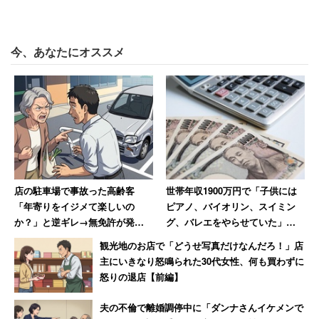
今、あなたにオススメ
店の駐車場で事故った高齢客
世帯年収1900万円で「子供には
「年寄りをイジメて楽しいの
ピアノ、バイオリン、スイミン
か？」と逆ギレ→無免許が発覚
グ、バレエをやらせていた」と
し警察に連行された結果「慰謝
語る50代女性
観光地のお店で「どうせ写真だけなんだろ！」店
料払え」
主にいきなり怒鳴られた30代女性、何も買わずに
怒りの退店【前編】
夫の不倫で離婚調停中に「ダンナさんイケメンで