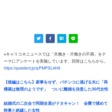
夫と職場結婚したあとも正社員として病院に勤務してい
る。それなのに家事も育児も女性の負担のほうが圧倒的に
多く、夫はゴミ出しのみ。しかも集めておいたゴミを集積
場に持っていくだけで、「子どもでもできます」と女性は
呆れている。
※キャリコネニュースでは「共働き・片働きの不満」をテ
妊娠した時点で、「家のゴミを集めて出す、風呂掃除、子
ーマにアンケートを実施しています。回答はこちらから。
どもを風呂に入れる、保育園への送迎は交代」と約束し、
https://questant.jp/q/PMPSL4H8
書面にもした。だが女性の育休が明けた頃、いきなり夫の
残業が増え、それを理由に約束を守らなかったという。
【後編はこちら】家事をせず、パチンコに逃げる夫に「再
構築は無理のようです」 ついに離婚を決意した30代女性
「『仕事なんだから仕方ないだろ』と。しかし夫は看護
師。病院併設のデイケア勤務なので夜勤はありません。利
結婚式の二次会で同期全員がドタキャン！ 会費で揉めて
用者が帰って片付けとカルテ記載をしたら帰れる職場と知
幹事と絶縁した女性