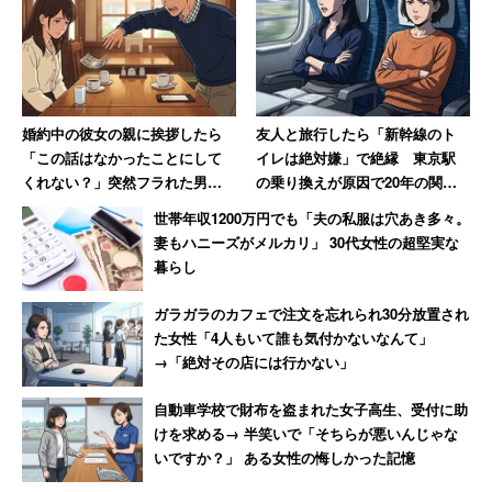
婚約中の彼女の親に挨拶したら
友人と旅行したら「新幹線のト
「この話はなかったことにして
イレは絶対嫌」で絶縁 東京駅
くれない？」突然フラれた男
の乗り換えが原因で20年の関係
性 喫茶店で1000円札を投げつ
に終止符を打った女性
世帯年収1200万円でも「夫の私服は穴あき多々。
け怒りの退店
妻もハニーズがメルカリ」 30代女性の超堅実な
暮らし
ガラガラのカフェで注文を忘れられ30分放置され
た女性「4人もいて誰も気付かないなんて」
→「絶対その店には行かない」
自動車学校で財布を盗まれた女子高生、受付に助
けを求める→ 半笑いで「そちらが悪いんじゃな
いですか？」 ある女性の悔しかった記憶