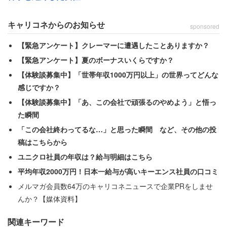
っています。急なトラブルで遅くなることは勿論あります
が、毎日（残業）というのは不自然」
キャリコネからのお知らせ
sponsored
【緊急アンケート】クレーマーに遭遇したことありますか？
怪しんだ女性が夫の同僚に探りを入れたところ、ほとんど
【緊急アンケート】夏のボーナスいくらですか？
定時で帰っているとわかった。
【体験談募集中】「世帯年収1000万円以上」の世界ってどんな
感じですか？
「問いただすと、『パチンコに行っていた。家事は女の方
【体験談募集中】「あ、この会社で頑張るのやめよう」と悟っ
が向いてる』と言い出したため、キレて子どもを連れて実
た瞬間
家に帰りました」
「この会社終わってるな…」と思った瞬間 など、その他の投
稿はこちらから
すると夫はさすがに反省したのか、土下座して謝ってきた
ユニクロ社員の年収は？給与明細はこちら
ため、「許しました」という女性。今度こそ家事や育児を
平均年収2000万円！日本一給与が高いキーエンス社員の口コミ
分担してくれると思っただろう。しかしこれは波乱の幕開
メルマガ会員数64万のキャリコネニュースで企業PRをしませ
けに過ぎなかった。【後編】へ続く。
んか？【媒体資料】
関連キーワード