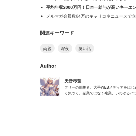
思春期真っ只中の子どもが、もっとも見
平均年収2000万円！日本一給与が高いキーエ
け、心臓が口から出そうな程、ドキドキ
メルマガ会員数64万のキャリコネニュースで企
一方で両親も、若かったとは言え、娘に
関連キーワード
しておいて欲しかっただろうに、母親は
両親
深夜
笑い話
「寝る前、なぜか母が部屋にきて、『◯
Author
た」
天音琴葉
翌朝、「いたって普通でした」という両
フリーの編集者。大手WEBメディアをは
く気づく。副業ではなく複業、いわゆるパ
ない。だが長い年月が過ぎ、両親が亡く
ようになったという。投稿にはこんなオ
「その事件から数年後、私の部屋で、当
た母がいつの間にか帰ってきており、お