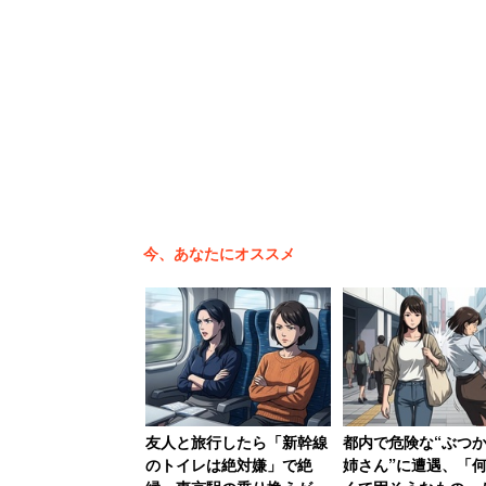
今、あなたにオススメ
友人と旅行したら「新幹線
都内で危険な“ぶつ
のトイレは絶対嫌」で絶
姉さん”に遭遇、「