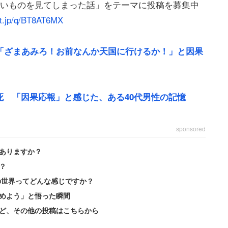
ないものを見てしまった話」をテーマに投稿を募集中
nt.jp/q/BT8AT6MX
「ざまあみろ！お前なんか天国に行けるか！」と因果
 「因果応報」と感じた、ある40代男性の記憶
sponsored
。すると真っ暗な部屋の中に、両親の姿が見えてきた。
ありますか？
？
の世界ってどんな感じですか？
から、そこで行われていたであろう事を察し、トイレ
めよう」と悟った瞬間
や母も若かったんだろうと思います」
ど、その他の投稿はこちらから