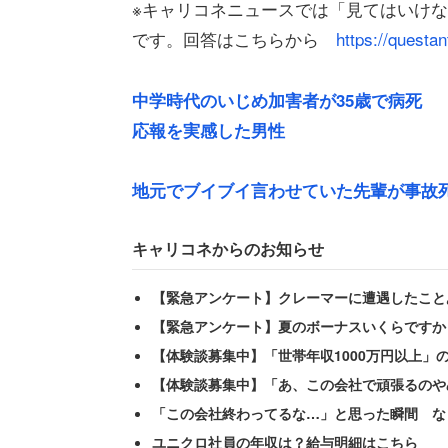
※キャリコネニュースでは「見てはいけ
です。回答はこちらから
https://questa
中学時代のいじめ加害者が35歳で病死 
応報を実感した男性
地元でブイブイ言わせていた先輩が事故死
キャリコネからのお知らせ
「アレ……!？」と不思議に思った女性
【緊急アンケート】クレーマーに遭遇したこと
ところが。
【緊急アンケート】夏のボーナスいくらですか
【体験談募集中】「世帯年収1000万円以上」
「二人とも裸でバタバタした中の雰囲気
【体験談募集中】「あ、この会社で頑張るのや
も行かず、部屋に急いで戻りました。父
「この会社終わってるな…」と思った瞬間 な
ユニクロ社員の年収は？給与明細はこちら