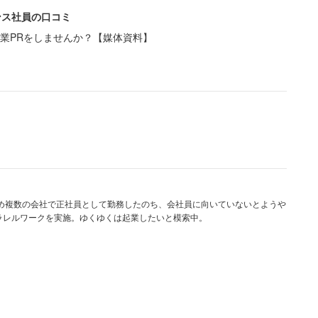
たくない両親の姿に違いない。「相当なショックを受
ンス社員の口コミ
して布団に滑り込みました」と続けた。
業PRをしませんか？【媒体資料】
見られて相当気まずかったようだ。娘としてはそっと
動揺のあまりか、このあと不可解な行動を取った。
◯ちゃん、おやすみ』と一言だけ言って出ていきまし
親とは対照的に、 自身は会話できなかったのも無理も
じめ複数の会社で正社員として勤務したのち、会社員に向いていないとようや
ラレルワークを実施。ゆくゆくは起業したいと模索中。
なった今、こうして「笑い話や、ネタ」として話せる
チもついていた。
時の彼氏と良い雰囲気になった時があり、出かけてい
菓子を持って登場した」