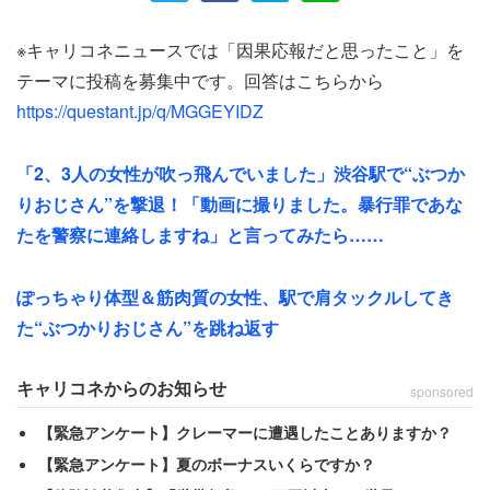
っておいた物のお金を立て替えのつもりで請求すると、フ
ァンからのプレゼントが当たり前になってるせいで、頼ん
※キャリコネニュースでは「因果応報だと思ったこと」を
だ買い物もプレゼントだと思っていたり、一般人から見る
テーマに投稿を募集中です。回答はこちらから
と非常識」
https://questant.jp/q/MGGEYIDZ
と、かなりの天狗状態になっていた様子がうかがえる。
「2、3人の女性が吹っ飛んでいました」渋谷駅で“ぶつか
りおじさん”を撃退！「動画に撮りました。暴行罪であな
そこから30年が経って、彼氏はあることに気づいたらし
たを警察に連絡しますね」と言ってみたら……
い。
ぽっちゃり体型＆筋肉質の女性、駅で肩タックルしてき
「国民年金を払っていなかった。住民税も支払っていなか
た“ぶつかりおじさん”を跳ね返す
った。信用がなく家も借りれないとOLの私に泣きついて
くる始末。若い頃になぜバブル世代だったのにお金を正に
キャリコネからのお知らせ
sponsored
泡のように使っていたせいで年金をもらえる年齢になった
【緊急アンケート】クレーマーに遭遇したことありますか？
のに『年金がもらえない』と逆ギレ」
【緊急アンケート】夏のボーナスいくらですか？