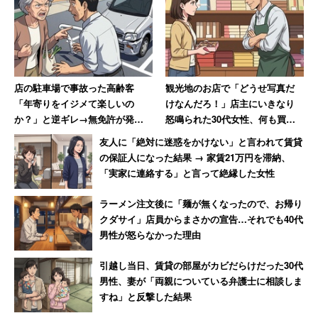
店の駐車場で事故った高齢客
観光地のお店で「どうせ写真だ
「年寄りをイジメて楽しいの
けなんだろ！」店主にいきなり
か？」と逆ギレ→無免許が発覚
怒鳴られた30代女性、何も買わ
し警察に連行された結果「慰謝
ずに怒りの退店【前編】
友人に「絶対に迷惑をかけない」と言われて賃貸
料払え」
の保証人になった結果 → 家賃21万円を滞納、
「実家に連絡する」と言って絶縁した女性
ラーメン注文後に「麺が無くなったので、お帰り
クダサイ」店員からまさかの宣告…それでも40代
男性が怒らなかった理由
引越し当日、賃貸の部屋がカビだらけだった30代
男性、妻が「両親についている弁護士に相談しま
すね」と反撃した結果