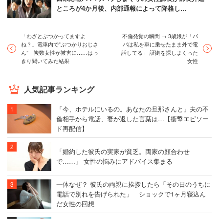
ところが4か月後、内部通報によって降格し…
「わざとぶつかってますよ
不倫発覚の瞬間 → 3歳娘が「パ
ね？」電車内で”ぶつかりおじさ
パは私を車に乗せたまま外で電
ん” 複数女性が被害に……はっ
話してる」 証拠を探しまくった
きり聞いてみた結果
女性
人気記事ランキング
「今、ホテルにいるの。あなたの旦那さんと」夫の不
倫相手から電話、妻が返した言葉は…【衝撃エピソー
ド再配信】
「婚約した彼氏の実家が貧乏。両家の顔合わせ
で……」 女性の悩みにアドバイス集まる
一体なぜ？ 彼氏の両親に挨拶したら「その日のうちに
電話で別れを告げられた」 ショックで1ヶ月寝込ん
だ女性の回想