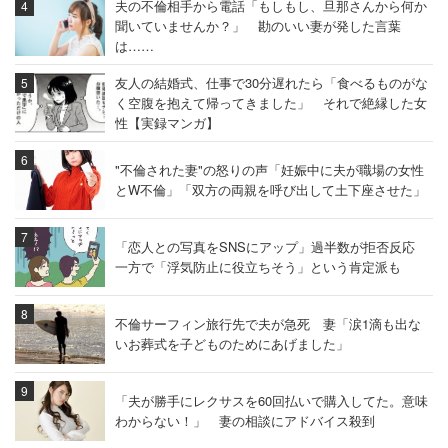
夫の不倫相手から電話「もしもし、旦那さんから何か
聞いていませんか？」 勘のいい妻が発した言葉
は……
友人の結婚式、仕事で30分遅れたら「食べるものがな
く空腹を抱えて帰ってきました」 それで絶縁した女
性【実録マンガ】
"不倫された妻"の怒りの声「妊娠中に夫が職場の女性
とW不倫」「双方の両親を呼び出して土下座させた」
「恋人との写真をSNSにアップ」過半数が拒否反応
一方で「浮気防止に役立ちそう」という肯定派も
不倫サーフィン旅行先で夫が急死 妻「涙1滴も出な
いお葬式を子どものためにあげました」
「夫が勝手にレクサスを60回払いで購入してた。意味
わからない！」 妻の相談にアドバイス殺到