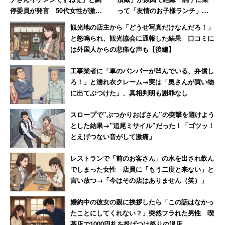
停委員が発言 50代女性が激怒
って「友情のお子様ランチ」を
した無神経すぎる一言
作ってSNSで“プチバズ”した友
観光地の店主から「どうせ写真だけなんだろ！」
人の末路
と怒鳴られ、観光協会に通報した結果 口コミに
は外国人からの悲痛な声も【後編】
工事業者に「車のバンパーが凹んでいる、弁償し
ろ！」と濡れ衣クレーム→実は「奥さんが買い物
に出てぶつけた」、真相判明も謝罪なし
スロープで”ぶつかりおばさん”の突撃を避けよう
とした結果→”追尾ミサイル”だった！「ゴツッ！
とえげつない音がして激痛」
レストランで「前のお客さん」の水を出され飲ん
でしまった女性 店員に「もう二度と来ない」と
言い放つ→「今はその店はありません（笑）」
婚約中の彼女の親に挨拶したら「この話はなかっ
たことにしてくれない？」突然フラれた男性 喫
茶店で1000円札を投げつけ怒りの退店