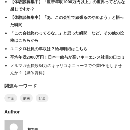
【体験談募集中】「世帯年収1000万円以上」の世界ってどんな
長い年月が経ち、さんざん遊んできたツケがまわってきた
感じですか？
のだ。それなのに彼氏は何でも周囲のせいにして、自身の
【体験談募集中】「あ、この会社で頑張るのやめよう」と悟っ
過去の行動を顧みなかった。
た瞬間
「この会社終わってるな…」と思った瞬間 など、その他の投
「会社員で厚生年金を支払っている私はずっと愚痴を聞か
稿はこちらから
される日々。ヒット曲に恵まれなかったのをレコード会社
ユニクロ社員の年収は？給与明細はこちら
のせいにしないで。ドラマ主題歌がプチスマッシュしか売
平均年収2000万円！日本一給与が高いキーエンス社員の口コミ
れなかったのをドラマの視聴率のせいにしないで。何より
メルマガ会員数64万のキャリコネニュースで企業PRをしませ
も、年金をもらえないのは自分のせいではないか。会社員
んか？【媒体資料】
を選んだ私を責めないでくれ」
関連キーワード
童話のキリギリスのような彼氏に対し、アリのように地道
年金
納税
貯金
に生きてきた女性は最後に、
Author
「ちゃんと義務である年金と納税をして、貯金をしていれ
ば惨めな65歳を迎えずに済んだのに因果応報ですよ。リア
林加奈