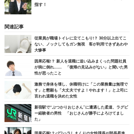
指す！
関連記事
従業員が職場トイレに立てこもり!？ 30分以上出てこ
ない、ノックしてもガン無視 客が利用できずあわや
大惨事
因果応報!？ 新人を退職に追い込みまくった問題社員
が病に倒れ…… 「復帰の見込みがない」と聞いた男
性が思ったこと
激務で身体を壊し、休職明けに「この業務量は無理で
す」と懇願も「大丈夫ですよ！やれます！」と上司に
言われ退職を決めた女性
新宿駅で“ぶつかりおじさん”に遭遇した柔道、ラグビ
ー経験者の男性 「おじさんが勝手によろけてまし
た」
因果応報!？パワハラしまくりの女性課長が部長昇進