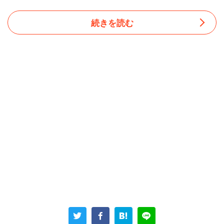
続きを読む
ミュージシャンの彼氏は毎晩の外食に加え、
「羽振りが良かったときにベンツを買い替え買い替え乗り
回し、ファンの女の子と遊びまくり。（中略）頼まれて買