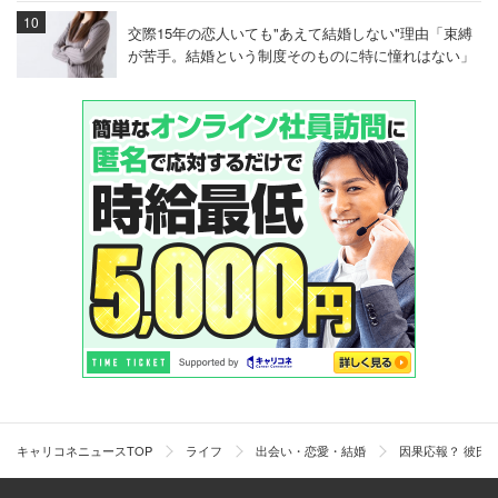
交際15年の恋人いても"あえて結婚しない"理由「束縛
が苦手。結婚という制度そのものに特に憧れはない」
キャリコネニュースTOP
ライフ
出会い・恋愛・結婚
因果応報？ 彼氏