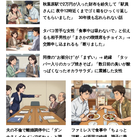
秋葉原駅で2万円が入った財布を紛失して「駅員
さんに 夜中12時近くまでゴミ箱をひっくり返し
てもらいました」 30年後も忘れられない話
タバコ苦手な女性「食事中は吸わないで」と伝え
るも相手男性が「まさかの喫煙席をチョイス」→
交際申し込まれるも「断りました」
同僚の“お裾分け”が「まずい」→ 絶縁 「タッ
パー入りのカップ焼きそば」「数日前の臭いが酸
っぱくなったオカラサラダ」に震撼した女性
夫の不倫で離婚調停中に「ダン
ファミレスで食事中「ちょっと
ナさんイケメンですねぇ」と調
頂戴」が原因で絶縁 調子に乗