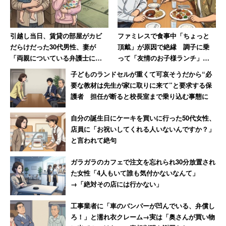
引越し当日、賃貸の部屋がカビ
ファミレスで食事中「ちょっと
だらけだった30代男性、妻が
頂戴」が原因で絶縁 調子に乗
「両親についている弁護士に相
って「友情のお子様ランチ」を
談しますね」と反撃した結果
作ってSNSで“プチバズ”した友
子どものランドセルが重くて可哀そうだから“必
人の末路
要な教材は先生が家に取りに来て”と要求する保
護者 担任が断ると校長室まで乗り込む事態に
自分の誕生日にケーキを買いに行った50代女性、
店員に「お祝いしてくれる人いないんですか？」
と言われて絶句
ガラガラのカフェで注文を忘れられ30分放置され
た女性「4人もいて誰も気付かないなんて」
→「絶対その店には行かない」
工事業者に「車のバンパーが凹んでいる、弁償し
ろ！」と濡れ衣クレーム→実は「奥さんが買い物