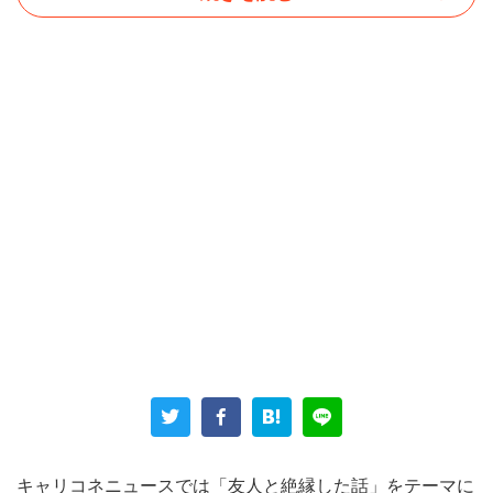
「学生時代からの友人で、就職も同じ業界だったため、頻
繁に会っていました」と絶縁した友人について回想する。
「共通の友人もおり、その子の初出勤、結婚、出産など、
特別なタイミングではみんなで会う機会を私が設けていま
した。 結婚式にはもちろん参列し、友人代表のスピーチ
キャリコネニュースでは「友人と絶縁した話」をテーマに