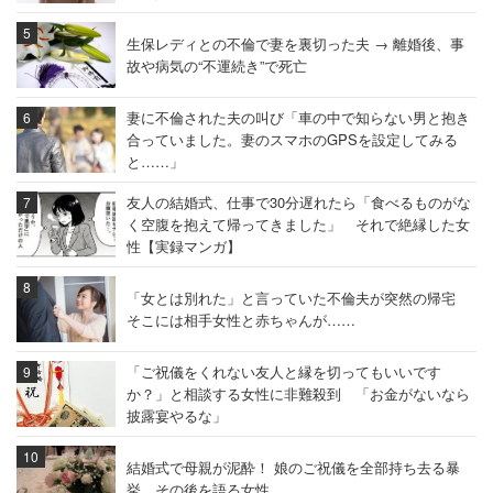
生保レディとの不倫で妻を裏切った夫 → 離婚後、事
故や病気の“不運続き”で死亡
妻に不倫された夫の叫び「車の中で知らない男と抱き
合っていました。妻のスマホのGPSを設定してみる
と……」
友人の結婚式、仕事で30分遅れたら「食べるものがな
く空腹を抱えて帰ってきました」 それで絶縁した女
性【実録マンガ】
「女とは別れた」と言っていた不倫夫が突然の帰宅
そこには相手女性と赤ちゃんが……
「ご祝儀をくれない友人と縁を切ってもいいです
か？」と相談する女性に非難殺到 「お金がないなら
披露宴やるな」
結婚式で母親が泥酔！ 娘のご祝儀を全部持ち去る暴
挙 その後を語る女性