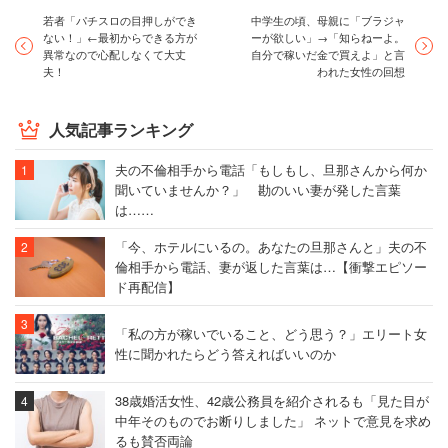
若者「パチスロの目押しができ
中学生の頃、母親に「ブラジャ
ない！」←最初からできる方が
ーが欲しい」→「知らねーよ。
異常なので心配しなくて大丈
自分で稼いだ金で買えよ」と言
夫！
われた女性の回想
人気記事ランキング
夫の不倫相手から電話「もしもし、旦那さんから何か
聞いていませんか？」 勘のいい妻が発した言葉
は……
「今、ホテルにいるの。あなたの旦那さんと」夫の不
倫相手から電話、妻が返した言葉は…【衝撃エピソー
ド再配信】
「私の方が稼いでいること、どう思う？」エリート女
性に聞かれたらどう答えればいいのか
38歳婚活女性、42歳公務員を紹介されるも「見た目が
中年そのものでお断りしました」 ネットで意見を求め
るも賛否両論