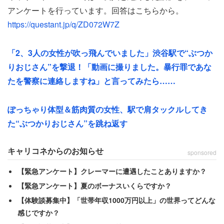
までしました」
アンケートを行っています。回答はこちらから。
https://questant.jp/q/ZD072W7Z
友人のために、おめでたい日は欠かさず祝福していた女
性。しかしある時、
「2、3人の女性が吹っ飛んでいました」渋谷駅で“ぶつか
りおじさん”を撃退！「動画に撮りました。暴行罪であな
「よく考えてみるとその子主催で特別なことをしてくれた
たを警察に連絡しますね」と言ってみたら……
事は皆無だな…」
ぽっちゃり体型＆筋肉質の女性、駅で肩タックルしてき
と友人とのアンバランスな関係に気付いた瞬間があったと
た“ぶつかりおじさん”を跳ね返す
いう。しかし、これまでの主催は「私が良かれと思ってや
っていることなので、その時はあまり深く受け止めずに流
キャリコネからのお知らせ
sponsored
していました」と疑問はあるものの、関係は良好のままだ
【緊急アンケート】クレーマーに遭遇したことありますか？
った。
【緊急アンケート】夏のボーナスいくらですか？
【体験談募集中】「世帯年収1000万円以上」の世界ってどんな
絶縁を決意したきっかけは、女性が結婚を報告した時だっ
感じですか？
た。これまで友人に対し全力で祝福してきたのだから、今