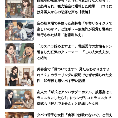
観光地の店主から「どうせ写真だけなんだろ！」
と怒鳴られ、観光協会に通報した結果 口コミに
は外国人からの悲痛な声も【後編】
店の駐車場で事故った高齢客「年寄りをイジメて
楽しいのか？」と逆ギレ→無免許が発覚し警察に
連行された結果「慰謝料払え」
「カスハラ始めますよー」電話受付の女性もドン
引きした狂気のクレーマー 「この人大丈夫か」
と絶句
美容室で「目ついてます？ 見たらわかりますよ
ね？？」カラーリングの説明でなぜか煽られた女
性 30年後も思い出す苦い記憶
友人の「挙式はアンバサダーホテル、披露宴はミ
ラコスタにしたら?」にウンザリ→ミラコスタで
挙式も「呼んでません」と絶縁した女性
タバコ苦手な女性「食事中は吸わないで」と伝え