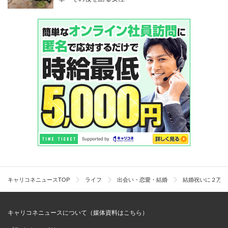
キャリコネニュースTOP
ライフ
出会い・恋愛・結婚
結婚祝いに２万円
キャリコネニュースについて（媒体資料はこちら）