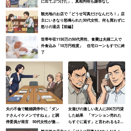
に出てぶつけた」、真相判明も謝罪なし
観光地のお店で「どうせ写真だけなんだろ！」店
主にいきなり怒鳴られた30代女性、何も買わずに
怒りの退店【前編】
世帯年収1150万の50代男性、食費は夫婦二人で
外食込み「10万円程度」 住宅ローンもすでに終
了
夫の不倫で離婚調停中に「ダン
女遊びの激しい友人に200万円貸
ナさんイケメンですねぇ」と調
した結果 「マンション売れた
停委員が発言 50代女性が激怒
らすぐに返す」と言われるも20
した無神経すぎる一言
年間踏み倒され続ける→絶縁