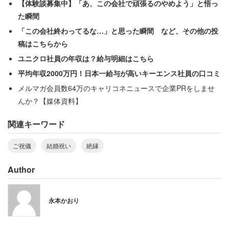
【体験談募集中】「あ、この会社で頑張るのやめよう」と悟っ
度は友人が祝福をする番のはずだったが……
た瞬間
「この会社終わってるな…」と思った瞬間 など、その他の投
「結婚の報告をした時には、『お祝いパーティをやろう』
稿はこちらから
と提案がありましたが、その子主催ではなく、裏で動いて
ユニクロ社員の年収は？給与明細はこちら
くれてたのは別の友人」
平均年収2000万円！日本一給与が高いキーエンス社員の口コミ
「当日（その友人は）は『つわりがひどいから』と欠席。
メルマガ会員数64万のキャリコネニュースで企業PRをしませ
挙げ句の果てには、2万円が入った現金書留が届き、夫と
んか？【媒体資料】
苦笑いしました」
関連キーワード
結局、友人の態度には誠意が感じられなかったようだ。た
ご祝儀
結婚祝い
絶縁
だ、友人も妊娠中ではタイミングが悪く、欠席で2万円を
贈るのも一般的にはそれほど非常識とは言えない。しか
Author
し、女性がしてあげてきたことやご祝儀の額と比べると、
まったく釣り合わないと感じたのだろう。
永本かおり
「思えば、その子は人のためにというよりも、自分が一番