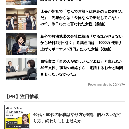
店長が朝礼で「なんでお前らは休みの日に休むん
だ」 先輩からは「今日なんで出勤してこない
の!?」休日なのに言われた女性【前編】
新卒で無法地帯の会社に就職「やる気が見えない
から給料2万円引く」退職理由は「1000万円売り
上げてボーナス6万円」だった女性【後編】
面接官に「男の人が欲しいんだよね」と言われた
30代女性、辞退の連絡すら「電話するお金と時間
ももったいなかった」
Recommended by
【PR】注目情報
40代・50代の転職はやり方が9割。的ハズレなや
り方、終わりにしませんか