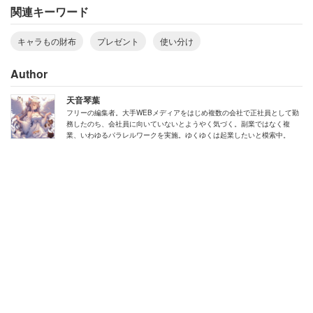
カード入れにするかな？」
関連キーワード
「財布もずっと手に持つわけじゃないしデート用っ
キャラもの財布
プレゼント
使い分け
て事なら良いんじゃないかな～」
Author
投稿者自身も「デート専用ということにしようかと」と、
天音琴葉
フリーの編集者。大手WEBメディアをはじめ複数の会社で正社員として勤
この提案に傾いている様子がうかがえる。
務したのち、会社員に向いていないとようやく気づく。副業ではなく複
業、いわゆるパラレルワークを実施。ゆくゆくは起業したいと模索中。
一方で、「他人の財布なんて誰も気にしないと思う」とい
う声や、「40代でドラえもんのレスポ財布使ってます。
（中略）TPOに合わせたら良い」というアドバイスもあっ
た。
後者のコメ主は、「二万円したなら作りも良いと思うし使
い分けしてみたら良き」と品質面からも後押ししている。