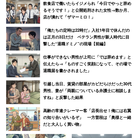
う」というのが、彼の気持ちも無下にせず、自分の抵抗感
飲食店で働いたらイジメられ「今日でやっと辞め
も和らげる現実的な落としどころではないだろうか。
【参
るそうです！」と公開処刑された女性→数か月、
店が潰れて「ザマーミロ！」
照元：お悩み解決掲示板 https://onayamifree.com/】
「俺たちの定時は22時だ」入社1年目で休んだの
は正月の3日だけ ベテラン男性が新人時代に目
撃した“退職ドミノ”の現場【前編】
仕事ができない男性が上司に「では辞めます」と
伝えたら→「ものすごく笑顔になって、その場で
退職届を書かされました」
引越し当日、賃貸の部屋がカビだらけだった30代
男性、妻が「両親についている弁護士に相談しま
すね」と反撃した結果
高齢の常連クレーマー客「店長出せ！俺には右翼
の知り合いがいるぞ」 一方普段は「奥様と一緒
だと大人しく買い物」