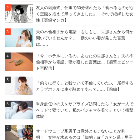
友人の結婚式、仕事で30分遅れたら「食べるものがな
く空腹を抱えて帰ってきました」 それで絶縁した女
性【実録マンガ】
夫の不倫相手から電話「もしもし、旦那さんから何か
聞いていませんか？」 勘のいい妻が発した言葉
は……
「今、ホテルにいるの。あなたの旦那さんと」夫の不
倫相手から電話、妻が返した言葉は…【衝撃エピソー
ド再配信】
「釣りに行く」と嘘ついて不倫していた夫 尾行する
とラブホテルに車が駐めてあって……【前編】
単身赴任中の夫をサプライズ訪問したら「女が一人で
ベッドで寝ていた。私のパジャマを着て」という衝撃
体験
サードウェーブ系男子は意外とモテないことが判
明！ 女性が求めるのは「知的」or「ガテン系」男子