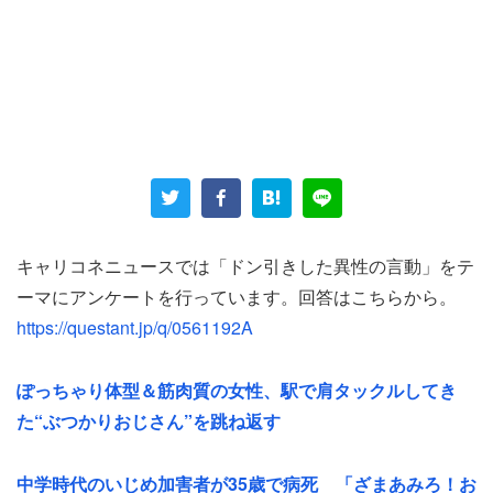
プレゼント自体や、好きなキャラを覚えていてくれた彼氏
の気持ちは素直に嬉しい様子。しかし戸惑いもある。
「でも私26歳です。今はmiumiuの入社祝いで親から
もらった財布を使ってます」
キャリコネニュースでは「ドン引きした異性の言動」をテ
ーマにアンケートを行っています。回答はこちらから。
MiuMiu（ミュウミュウ）はPRADAの姉妹ブランド。ハイ
https://questant.jp/q/0561192A
ブランドでありながら手頃な価格帯で、若者にも人気があ
る。MiuMiuの財布は8～12万円。投稿者は気に入っている
ぽっちゃり体型＆筋肉質の女性、駅で肩タックルしてき
ようで4年ほど使っているそうだ。
た“ぶつかりおじさん”を跳ね返す
普段愛用しているブランド財布とのギャップや、「結構キ
中学時代のいじめ加害者が35歳で病死 「ざまあみろ！お