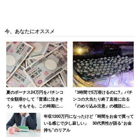
もちろん、「私だったら普段使うのは少々恥ずかしい」と
投稿者に共感する声や、「メルカリなどで売っちゃえ
ば？」という、割り切った意見もある。ただ、投稿者は
「もらったものを売るのは…」と、これには抵抗があるよ
今、あなたにオススメ
うだ。もっともだろう。
また、「入れ替えしなくてもいいようにどっちもにお金い
れておいて、カード類はデートに持っていかない」とい
う、デート用にする場合の具体的な工夫も寄せられた。
好きなキャラを覚えていてくれて、決して安くないプレゼ
夏のボーナス24万円をパチンコ
「3時間で5万溶けるのに?」パチ
ントを選んでくれた彼氏の気持ちは、間違いなく嬉しいも
で全額溶かして「普通に泣きそ
ンコの大当たり終了直後に出る
のだろう。しかし、それが自分の年齢やスタイルに合わな
う」 そもそも、この時期に打
「のめり込み注意」の標語に腹
つのは無謀だ
が立つ理由
いと感じてしまうのも、また正直な気持ちかもしれない。
年収1200万円になったけど「時間をお金で買って
いる感じで少し寂しい」 30代男性が語る“お金
持ち”のリアル
多くの人がアドバイスするように、「デートの時だけ使