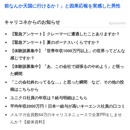
ャラクターばんっという感じ」なデザインに、26歳という
前なんか天国に行けるか！」と因果応報を実感した男性
年齢で使うことへの抵抗を感じているようだ。「でも使わ
ないのも申し訳ないなと思ってどうしようかと」と、悩み
キャリコネからのお知らせ
sponsored
を打ち明けた。
【緊急アンケート】クレーマーに遭遇したことありますか？
【緊急アンケート】夏のボーナスいくらですか？
【体験談募集中】「世帯年収1000万円以上」の世界ってどんな
「デートの時だけ使う」が現実的？
感じですか？
【体験談募集中】「あ、この会社で頑張るのやめよう」と悟っ
この悩みに、掲示板ユーザーからは様々な意見やアドバイ
た瞬間
スが寄せられた。
「この会社終わってるな…」と思った瞬間 など、その他の投
稿はこちらから
最も多く見られたのが、「デートの時だけ使う」という意
ユニクロ社員の年収は？給与明細はこちら
見だ。
平均年収2000万円！日本一給与が高いキーエンス社員の口コミ
メルマガ会員数64万のキャリコネニュースで企業PRをしませ
んか？【媒体資料】
「私もつかうのは躊躇します。デート専用にするか