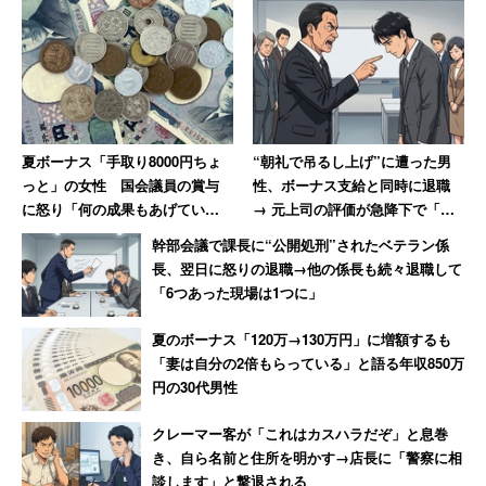
夏ボーナス「手取り8000円ちょ
“朝礼で吊るし上げ”に遭った男
っと」の女性 国会議員の賞与
性、ボーナス支給と同時に退職
に怒り「何の成果もあげていな
→ 元上司の評価が急降下で「ザ
いのに、なんなら寝ているの
マアミロと思いました」
幹部会議で課長に“公開処刑”されたベテラン係
に」
長、翌日に怒りの退職→他の係長も続々退職して
「6つあった現場は1つに」
夏のボーナス「120万→130万円」に増額するも
「妻は自分の2倍もらっている」と語る年収850万
円の30代男性
クレーマー客が「これはカスハラだぞ」と息巻
き、自ら名前と住所を明かす→店長に「警察に相
談します」と撃退される