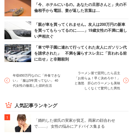
「今、ホテルにいるの。あなたの旦那さんと」夫の不
倫相手から電話、妻が返した言葉は…
「親が車を買ってくれません。友人は200万円の新車
を買ってもらってるのに……」19歳女性の不満に厳し
い声相次ぐ
「車で甲子園に連れて行ってくれた友人にガソリン代
を請求された」 不満を漏らすスレ主に「言われる前
に出せ」と非難殺到
ラーメン屋で質問したら店主
年収650万円なのに「外食できな
「お前らぁ！早く決めろや！」
い」「服は5年買ってない」 40
と激怒 肝心のラーメンも美味
代女性の徹底した節約生活
しくなくて驚愕した男性
人気記事ランキング
「婚約した彼氏の実家が貧乏。両家の顔合わせ
で……」 女性の悩みにアドバイス集まる