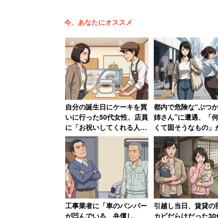
今、あなたにオススメ
自分の誕生日にケーキを買
都内で危険な“ぶつ
いに行った50代女性、店員
姉さん”に遭遇、「
に「お祝いしてくれる人い
くて固そうなもの」
ないんですか？」と言われ
てそうなバッグで体
て絶句
り 「おぞましい人
語る40代男性
工事業者に「車のバンパー
引越し当日、賃貸の
が凹んでいる、弁償し
カビだらけだった30