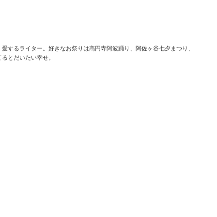
く愛するライター。好きなお祭りは高円寺阿波踊り、阿佐ヶ谷七夕まつり、
てるとだいたい幸せ。