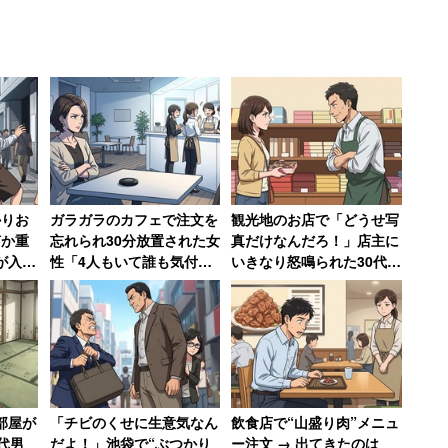
かりお
ガラガラのカフェで注文を
観光地のお店で「どうせ写
何か重
忘れられ30分放置された女
真だけなんだろ！」店主に
が入っ
性「4人もいて誰も気付か
いきなり怒鳴られた30代女
当た
ないなんて」→「絶対その
性、何も買わずに怒りの退
種」と
店には行かない」
店【前編】
部屋が
「チビのくせに生意気なん
飲食店で“山盛り肉”メニュ
代男
だよ！」池袋で“ぶつかり
ー注文 → 出てきたのは