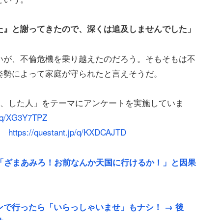
た』と謝ってきたので、深くは追及しませんでした」
いが、不倫危機を乗り越えたのだろう。そもそもは不
姿勢によって家庭が守られたと言えそうだ。
人、した人」をテーマにアンケートを実施していま
jp/q/XG3Y7TPZ
ら
https://questant.jp/q/KXDCAJTD
「ざまあみろ！お前なんか天国に行けるか！」と因果
で行ったら「いらっしゃいませ」もナシ！ → 後