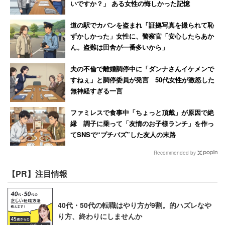
いですか？」 ある女性の悔しかった記憶
道の駅でカバンを盗まれ「証拠写真を撮られて恥
ずかしかった」女性に、警察官「安心したらあか
ん。盗難は田舎が一番多いから」
夫の不倫で離婚調停中に「ダンナさんイケメンで
すねぇ」と調停委員が発言 50代女性が激怒した
無神経すぎる一言
ファミレスで食事中「ちょっと頂戴」が原因で絶
縁 調子に乗って「友情のお子様ランチ」を作っ
てSNSで“プチバズ”した友人の末路
Recommended by
【PR】注目情報
40代・50代の転職はやり方が9割。的ハズレなや
り方、終わりにしませんか