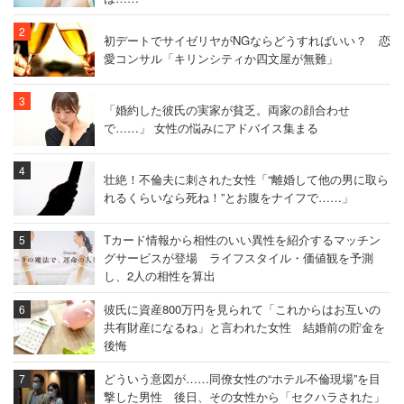
初デートでサイゼリヤがNGならどうすればいい？ 恋
愛コンサル「キリンシティか四文屋が無難」
「婚約した彼氏の実家が貧乏。両家の顔合わせ
で……」 女性の悩みにアドバイス集まる
壮絶！不倫夫に刺された女性「“離婚して他の男に取ら
れるくらいなら死ね！”とお腹をナイフで……」
Tカード情報から相性のいい異性を紹介するマッチン
グサービスが登場 ライフスタイル・価値観を予測
し、2人の相性を算出
彼氏に資産800万円を見られて「これからはお互いの
共有財産になるね」と言われた女性 結婚前の貯金を
後悔
どういう意図が……同僚女性の“ホテル不倫現場”を目
撃した男性 後日、その女性から「セクハラされた」