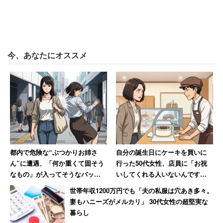
今、あなたにオススメ
都内で危険な“ぶつかりお姉さ
自分の誕生日にケーキを買いに
ん”に遭遇、「何か重くて固そう
行った50代女性、店員に「お祝
なもの」が入ってそうなバッグ
いしてくれる人いないんです
で体当たり 「おぞましい人
か？」と言われて絶句
世帯年収1200万円でも「夫の私服は穴あき多々。
種」と語る40代男性
妻もハニーズがメルカリ」 30代女性の超堅実な
暮らし