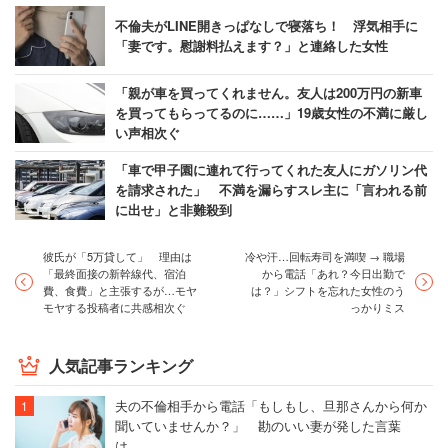
不倫夫がLINE開きっぱなしで寝落ち！ 浮気相手に
「妻です。慰謝料払えます？」と連絡した女性
「親が車を買ってくれません。友人は200万円の新車
を買ってもらってるのに……」19歳女性の不満に厳し
い声相次ぐ
「車で甲子園に連れて行ってくれた友人にガソリン代
を請求された」 不満を漏らすスレ主に「言われる前
に出せ」と非難殺到
彼氏が「5万貸して」 理由は
冷や汗…回転寿司を満喫 → 職場
「最終面接の新幹線代、宿泊
から電話「あれ？今日出勤で
費、食費」と主張するが…モヤ
は？」シフトを忘れた女性のう
モヤする投稿者に共感相次ぐ
っかりミス
人気記事ランキング
夫の不倫相手から電話「もしもし、旦那さんから何か
聞いていませんか？」 勘のいい妻が発した言葉
は……