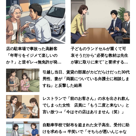
店の駐車場で事故った高齢客
子どものランドセルが重くて可
「年寄りをイジメて楽しいの
哀そうだから“必要な教材は先生
か？」と逆ギレ→無免許が発覚
が家に取りに来て”と要求する保
し警察に連行された結果「慰謝
護者 担任が断ると校長室まで
引越し当日、賃貸の部屋がカビだらけだった30代
料払え」
乗り込む事態に
男性、妻が「両親についている弁護士に相談しま
すね」と反撃した結果
レストランで「前のお客さん」の水を出され飲ん
でしまった女性 店員に「もう二度と来ない」と
言い放つ→「今はその店はありません（笑）」
自動車学校で財布を盗まれた女子高生、受付に助
けを求める→ 半笑いで「そちらが悪いんじゃな