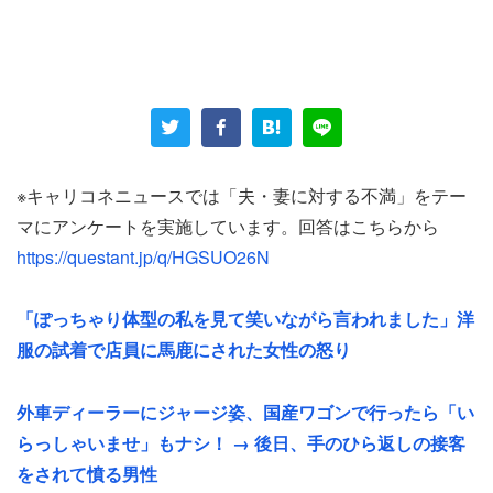
血圧計を買ったはいいが、買ったことに満足して箱に入っ
たままだという。女性はそんな夫のことを「自己満足
家！」と呼んでいる。
さらにこの夫、「ゴルフでもらってきた新型コロナを家族
中に伝染した」というエピソードもあるという。当時、夫
※キャリコネニュースでは「夫・妻に対する不満」をテー
の言動にかなり苛立ったようだ。
マにアンケートを実施しています。回答はこちらから
https://questant.jp/q/HGSUO26N
「自分は手厚く看病してもらって回復し、家族が瀕死状態
なのに通常通り会社に行く……」
「ぽっちゃり体型の私を見て笑いながら言われました」洋
服の試着で店員に馬鹿にされた女性の怒り
夫以外は高熱にうなされているにもかかわらず、「買い物
すらせず家事を強要する鬼畜」ぶりだった。さらに……。
外車ディーラーにジャージ姿、国産ワゴンで行ったら「い
らっしゃいませ」もナシ！ → 後日、手のひら返しの接客
「食べるものが無いと言うと『缶詰あるじゃーん』と軽い
をされて憤る男性