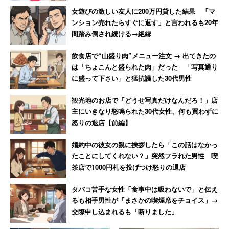
女遊びの激しい友人に200万円貸した結果 「マ
ンション売れたらすぐに返す」と言われるも20年
間踏み倒され続ける→絶縁
飲食店で“山盛り肉”メニュー注文 → 出てきたの
は「ちょこんと盛られた肉」だった 「写真通り
に盛って下さい」と猛抗議した30代男性
観光地のお店で「どうせ写真だけなんだろ！」店
主にいきなり怒鳴られた30代女性、何も買わずに
怒りの退店【前編】
婚約中の彼女の親に挨拶したら「この話はなかっ
たことにしてくれない？」突然フラれた男性 喫
茶店で1000円札を投げつけ怒りの退店
タバコ苦手な女性「食事中は吸わないで」と伝え
るも相手男性が「まさかの喫煙席をチョイス」→
交際申し込まれるも「断りました」