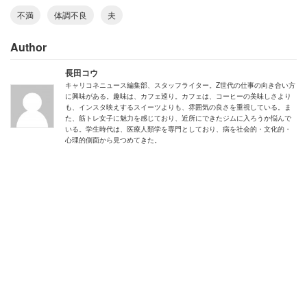
不満
体調不良
夫
Author
長田コウ
キャリコネニュース編集部、スタッフライター。Z世代の仕事の向き合い方
に興味がある。趣味は、カフェ巡り。カフェは、コーヒーの美味しさより
も、インスタ映えするスイーツよりも、雰囲気の良さを重視している。ま
た、筋トレ女子に魅力を感じており、近所にできたジムに入ろうか悩んで
いる。学生時代は、医療人類学を専門としており、病を社会的・文化的・
心理的側面から見つめてきた。