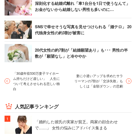
深刻化する結婚式離れ「車1台分を1日で使うなんて」
お金がないから結婚しない男性も多いのに…
SNSで幸せそうな写真を見せつけられる「婚テロ」 20
代独身女性の約3割が被害に
20代女性の約7割が「結婚願望あり」も･･･ 男性の半
数が「願望なし」と冷ややか
「30歳年収530万妻子マイホー
妻に小遣いアップを求めたサラ
ム持ちだけど虚しい」 人生に
リーマンの7割が「交渉失敗」も
ついて考えさせられる悲しい独
しくは「金額ダウン」の悲劇
白
人気記事ランキング
「婚約した彼氏の実家が貧乏。両家の顔合わせ
で……」 女性の悩みにアドバイス集まる