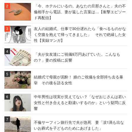
「今、ホテルにいるの。あなたの旦那さんと」夫の不
倫相手から電話、妻が返した言葉は…【衝撃エピソー
ド再配信】
友人の結婚式、仕事で30分遅れたら「食べるものがな
く空腹を抱えて帰ってきました」 それで絶縁した女
性【実録マンガ】
「夫が女友達にご祝儀9万円あげていた。こんなも
の？」妻の投稿に反響
結婚式で母親が泥酔！ 娘のご祝儀を全部持ち去る暴
挙 その後を語る女性
中年男性は現実が見えてない？「なぜおじさんは若い
女性と付き合えると勘違いするのか」という疑問に反
響
不倫サーフィン旅行先で夫が急死 妻「涙1滴も出な
いお葬式を子どものためにあげました」