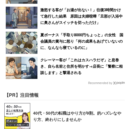
い」
激怒する客が「お湯が出ない！」往復3時間かけ
て急行した結果 原因は夫婦喧嘩「旦那が入浴中
に奥さんがスイッチを切っただけ」
夏ボーナス「手取り8000円ちょっと」の女性 国
会議員の賞与に怒り「何の成果もあげていないの
に、なんなら寝ているのに」
クレーマー客が「これはカスハラだぞ」と息巻
き、自ら名前と住所を明かす→店長に「警察に相
談します」と撃退される
Recommended by
【PR】注目情報
40代・50代の転職はやり方が9割。的ハズレなや
り方、終わりにしませんか