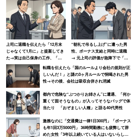
上司に退職を伝えたら「12月末
“朝礼で吊るし上げ”に遭った男
じゃなくて1月に」と提案してき
性、ボーナス支給と同時に退職
た→実は自己保身の工作、「セ
→ 元上司の評価が急降下で「ザ
クハラ体質の上に卑怯者」と振
マアミロと思いました」
転職を伝えたら「国のルールより会社の規則が正
り返る女性
しいんだ！」と謎の3ヶ月ルールで恫喝された男
性→その後、会社は吸収合併され消滅
都内で危険な“ぶつかりお姉さん”に遭遇、「何か
重くて固そうなもの」が入ってそうなバッグで体
当たり 「おぞましい人種」と語る40代男性
激務なのに「交通費は一律1日300円」「ボーナス
も年1回3万5000円」 36時間勤務にも疲弊して辞
めた女性「3年以上続いている人はいないらし