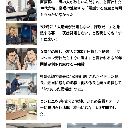
面接官に「男の人が欲しいんだよね」と言われた
30代女性、辞退の連絡すら「電話するお金と時間
ももったいなかった」
夜9時に「太陽光が発電しない、詐欺だ！」と激
怒する客 「夜は発電しない」と説明しても「す
ぐに来い！」
女遊びの激しい友人に200万円貸した結果 「マ
ンション売れたらすぐに返す」と言われるも20年
間踏み倒され続ける→絶縁
幹部会議で課長に“公開処刑”されたベテラン係
長、翌日に怒りの退職→他の係長も続々退職して
「6つあった現場は1つに」
コンビニを9年支えた女性、いじめ店員とオーナ
ーに裏切られ退職「本当にむなしい9年間でし
た」