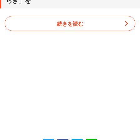
らぎ」を
続きを読む
調査は20～30代の女性101人に対して行われた。「恋人と
結婚相手に求める条件は違う」と答えた人からは、その理
由として、