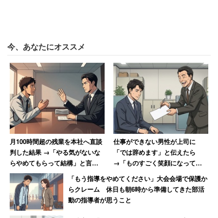
「恋人にしたら幸せにしてくれそう」な芸能
今、あなたにオススメ
人に朝ドラ俳優が名を連ねる
また、「『恋人にしたら、幸せにしてくれそう』な芸能
人」を聞いたところ、1位ディーン・フジオカさん（32
票）、2位東出昌弘さん（28票）、3位鈴木亮平さん（27
票）という結果になった。みな朝ドラ出演俳優で、妻帯
者。「安心感」「誠実」「優しそう」というイメージの強
月100時間超の残業を本社へ直談
仕事ができない男性が上司に
い芸能人に人気が集まっていた。
判した結果 →「やる気がないな
「では辞めます」と伝えたら
らやめてもらって結構」と言わ
→「ものすごく笑顔になって、
れた男性
その場で退職届を書かされまし
あわせてよみたい：
フラッシュモブに新婦ブチ切れ！ 離
「もう指導をやめてください」大会会場で保護か
た」
らクレーム 休日も朝6時から準備してきた部活
婚を決意
動の指導者が思うこと