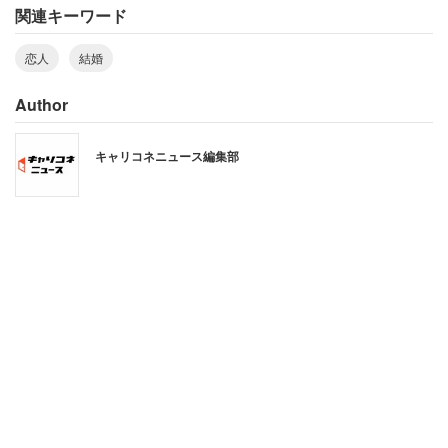
関連キーワード
したように、理想の結婚相手に育て上げようとする女性も
多いようだ。
恋人
結婚
Author
「服の趣味が全然ダメだったのを、一緒に買い物に
行って、服のセンスを磨いた」（30代前半） 「家事
キャリコネニュース編集部
を積極的に手伝ってくれるように、とにかくやって
くれたら褒めた」（30代前半）
「食事の食べ方とか、女性のエスコート」（30代前
半）
「かなりのケチだったので、使うところではきちん
とお金を使わなければならないということを、長い
交際期間の中で教えていった」（30代後半）
とどのような点に気を遣ったのか具体的なエピソードが寄
せられていた。