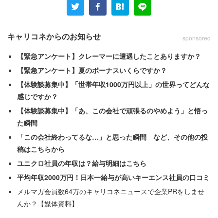
「恋人はドキドキを求めるもの。結婚相手は平穏と
キャリコネからのお知らせ
sponsored
安定を求めるもの」（20代後半）
「価値観、お金の感覚が似ていないと結婚生活は続
【緊急アンケート】クレーマーに遭遇したことありますか？
かない。恋人であれば何でもありだと思う」（20代
【緊急アンケート】夏のボーナスいくらですか？
後半）
【体験談募集中】「世帯年収1000万円以上」の世界ってどんな
感じですか？
【体験談募集中】「あ、この会社で頑張るのやめよう」と悟っ
という声があがっていた。恋人に求めるものは「トキメ
た瞬間
キ」で、結婚相手に求めるものは「安らぎ」ということの
「この会社終わってるな…」と思った瞬間 など、その他の投
ようだ。
稿はこちらから
ユニクロ社員の年収は？給与明細はこちら
また、回答者のうち既婚女性の81人に対して、「現在のパ
平均年収2000万円！日本一給与が高いキーエンス社員の口コミ
ートナーを『理想の結婚相手』にするために、恋人時代に
メルマガ会員数64万のキャリコネニュースで企業PRをしませ
努力をした事があるか」を聞いたところ、51.2％が「あ
んか？【媒体資料】
る」と答えた。光源氏が紫の上を理想の女性に育てようと