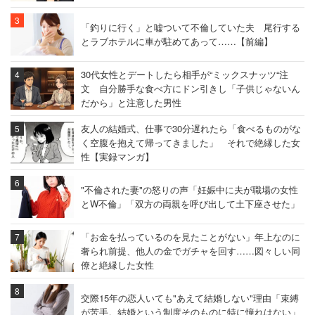
「釣りに行く」と嘘ついて不倫していた夫 尾行する
とラブホテルに車が駐めてあって……【前編】
30代女性とデートしたら相手が“ミックスナッツ“注
文 自分勝手な食べ方にドン引きし「子供じゃないん
だから」と注意した男性
友人の結婚式、仕事で30分遅れたら「食べるものがな
く空腹を抱えて帰ってきました」 それで絶縁した女
性【実録マンガ】
"不倫された妻"の怒りの声「妊娠中に夫が職場の女性
とW不倫」「双方の両親を呼び出して土下座させた」
「お金を払っているのを見たことがない」年上なのに
奢られ前提、他人の金でガチャを回す……図々しい同
僚と絶縁した女性
交際15年の恋人いても"あえて結婚しない"理由「束縛
が苦手。結婚という制度そのものに特に憧れはない」