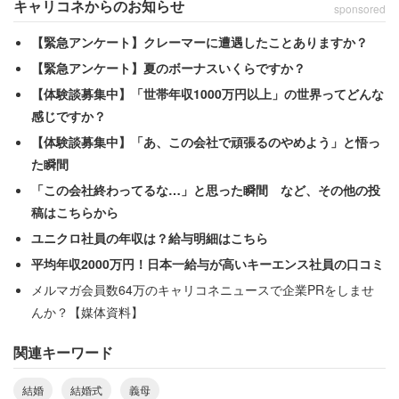
キャリコネからのお知らせ
1円単位で計算するくらいなら、人数比に応じた公平な負
sponsored
担を申し出たのだ。ここまでは筋の通ったやり取りだが、
【緊急アンケート】クレーマーに遭遇したことありますか？
この申し出に対する義母の返答は意外なものだった。
【緊急アンケート】夏のボーナスいくらですか？
【体験談募集中】「世帯年収1000万円以上」の世界ってどんな
「そこまでしなくていいわ。1円だけで。多く負担してそ
感じですか？
のあと優位に立たれても困るもの」
【体験談募集中】「あ、この会社で頑張るのやめよう」と悟っ
た瞬間
純粋に人数分の負担を申し出ただけの実母に対し、「優位
「この会社終わってるな…」と思った瞬間 など、その他の投
に立つ・立たない」という謎の牽制球を投げてきた義母。
稿はこちらから
女性は当時の心境をこう振り返る。
ユニクロ社員の年収は？給与明細はこちら
平均年収2000万円！日本一給与が高いキーエンス社員の口コミ
「じゃあ1円多く出しとけば今後、お宅が優位に立てるの
メルマガ会員数64万のキャリコネニュースで企業PRをしませ
では？ と言いたいのを我慢しました」
んか？【媒体資料】
関連キーワード
たった1円をめぐるやり取りに、それぞれのプライドと思
惑が透けて見える出来事である。
結婚
結婚式
義母