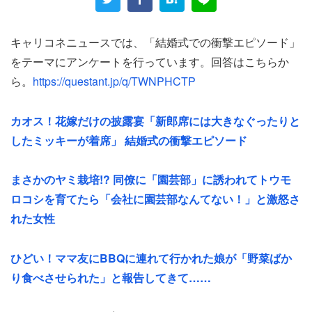
これを見た義母は、次のように提案してきたという。
キャリコネニュースでは、「結婚式での衝撃エピソード」
「お嫁さんの方が親族が多い。ウチが末尾6円でオタクが7
をテーマにアンケートを行っています。回答はこちらか
円ね」
ら。
https://questant.jp/q/TWNPHCTP
新婦側の親族のほうが出席者が多いという理由で、女性の
カオス！花嫁だけの披露宴「新郎席には大きなぐったりと
実家側に1円多く負担するよう求めてきたのだ。そこで女
したミッキーが着席」 結婚式の衝撃エピソード
性の母は、次のように返した。
まさかのヤミ栽培!? 同僚に「園芸部」に誘われてトウモ
「やはり人数で割りましょう。ウチの方が多いから、ウチ
ロコシを育てたら「会社に園芸部なんてない！」と激怒さ
が出します」
れた女性
ひどい！ママ友にBBQに連れて行かれた娘が「野菜ばか
「じゃあ1円多く出しとけば…」
り食べさせられた」と報告してきて……