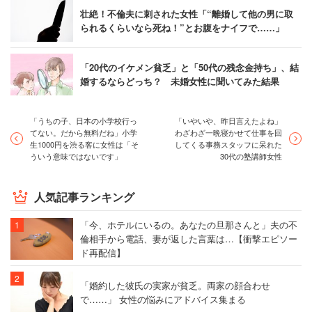
壮絶！不倫夫に刺された女性「“離婚して他の男に取
られるくらいなら死ね！”とお腹をナイフで……」
「20代のイケメン貧乏」と「50代の残念金持ち」、結
婚するならどっち？ 未婚女性に聞いてみた結果
「うちの子、日本の小学校行っ
「いやいや、昨日言えたよね」
てない。だから無料だね」小学
わざわざ一晩寝かせて仕事を回
生1000円を渋る客に女性は「そ
してくる事務スタッフに呆れた
ういう意味ではないです」
30代の塾講師女性
人気記事ランキング
「今、ホテルにいるの。あなたの旦那さんと」夫の不
倫相手から電話、妻が返した言葉は…【衝撃エピソー
ド再配信】
「婚約した彼氏の実家が貧乏。両家の顔合わせ
で……」 女性の悩みにアドバイス集まる