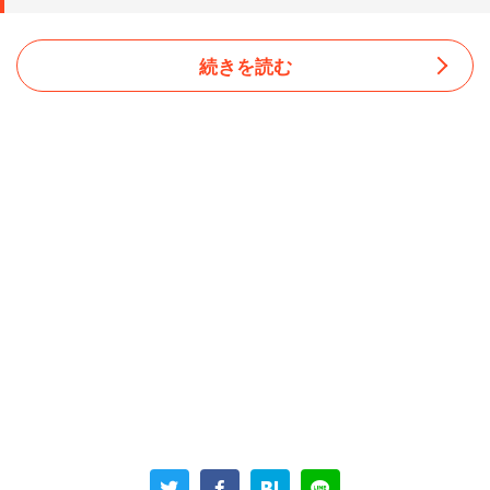
続きを読む
披露宴の費用は、両家の親が折半して出すことになってい
た。しかし、最終的な請求書を確認したところ、金額が
「3円」で終わり割り切れない端数が出てしまった。