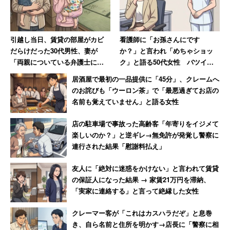
引越し当日、賃貸の部屋がカビ
看護師に「お孫さんにです
だらけだった30代男性、妻が
か？」と言われ「めちゃショッ
「両親についている弁護士に相
ク」と語る50代女性 バツイチ
談しますね」と反撃した結果
独身・子なしなのに「私おばあ
居酒屋で最初の一品提供に「45分」、クレームへ
ちゃんに見えたの？」
のお詫びも「ウーロン茶」で「最悪過ぎてお店の
名前も覚えていません」と語る女性
店の駐車場で事故った高齢客「年寄りをイジメて
楽しいのか？」と逆ギレ→無免許が発覚し警察に
連行された結果「慰謝料払え」
友人に「絶対に迷惑をかけない」と言われて賃貸
の保証人になった結果 → 家賃21万円を滞納、
「実家に連絡する」と言って絶縁した女性
クレーマー客が「これはカスハラだぞ」と息巻
き、自ら名前と住所を明かす→店長に「警察に相