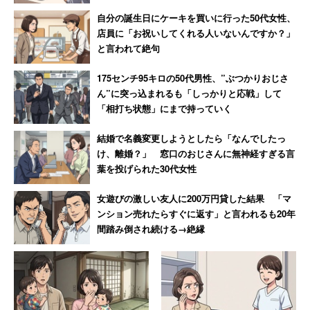
自分の誕生日にケーキを買いに行った50代女性、
店員に「お祝いしてくれる人いないんですか？」
と言われて絶句
175センチ95キロの50代男性、”ぶつかりおじさ
ん”に突っ込まれるも「しっかりと応戦」して
「相打ち状態」にまで持っていく
結婚で名義変更しようとしたら「なんでしたっ
け、離婚？」 窓口のおじさんに無神経すぎる言
葉を投げられた30代女性
女遊びの激しい友人に200万円貸した結果 「マ
ンション売れたらすぐに返す」と言われるも20年
間踏み倒され続ける→絶縁