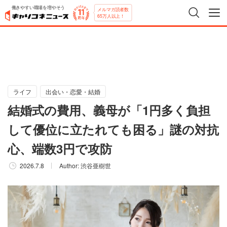
働きやすい職場を増やそう
メルマガ読者数
65万人以上！
ライフ
出会い・恋愛・結婚
結婚式の費用、義母が「1円多く負担
して優位に立たれても困る」謎の対抗
心、端数3円で攻防
2026.7.8
Author:
渋谷亜樹世