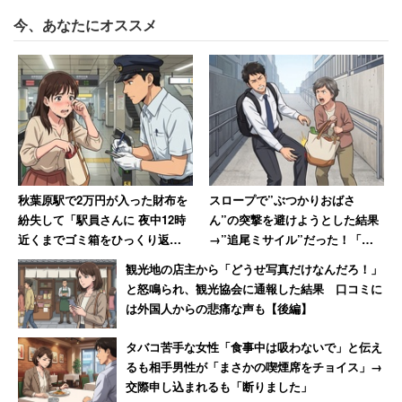
今、あなたにオススメ
秋葉原駅で2万円が入った財布を
スロープで”ぶつかりおばさ
紛失して「駅員さんに 夜中12時
ん”の突撃を避けようとした結果
近くまでゴミ箱をひっくり返し
→”追尾ミサイル”だった！「ゴ
てもらいました」 30年後も忘
ツッ！とえげつない音がして激
観光地の店主から「どうせ写真だけなんだろ！」
れられない話
痛」
と怒鳴られ、観光協会に通報した結果 口コミに
は外国人からの悲痛な声も【後編】
タバコ苦手な女性「食事中は吸わないで」と伝え
るも相手男性が「まさかの喫煙席をチョイス」→
交際申し込まれるも「断りました」