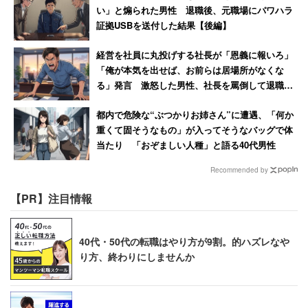
い」と煽られた男性 退職後、元職場にパワハラ
証拠USBを送付した結果【後編】
経営を社員に丸投げする社長が「恩義に報いろ」
「俺が本気を出せば、お前らは居場所がなくな
る」発言 激怒した男性、社長を罵倒して退職
【後編】
都内で危険な“ぶつかりお姉さん”に遭遇、「何か
重くて固そうなもの」が入ってそうなバッグで体
当たり 「おぞましい人種」と語る40代男性
Recommended by
【PR】注目情報
40代・50代の転職はやり方が9割。的ハズレなや
り方、終わりにしませんか