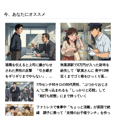
今、あなたにオススメ
退職を伝えると上司に嫌がらせ
秋葉原駅で2万円が入った財布を
された男性の反撃 「引き継ぎ
紛失して「駅員さんに 夜中12時
をギリギリまでやらない」、し
近くまでゴミ箱をひっくり返し
かも「ちゃんと録音しました」
てもらいました」 30年後も忘
175センチ95キロの50代男性、”ぶつかりおじさ
れられない話
ん”に突っ込まれるも「しっかりと応戦」して
「相打ち状態」にまで持っていく
ファミレスで食事中「ちょっと頂戴」が原因で絶
縁 調子に乗って「友情のお子様ランチ」を作っ