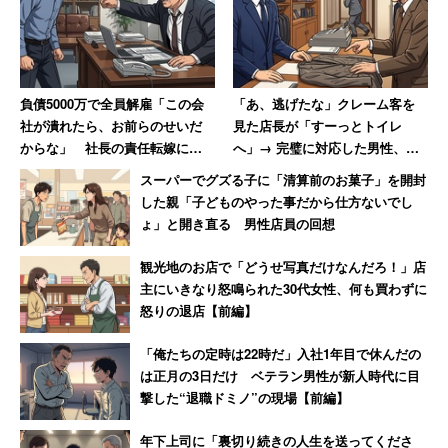
負債5000万で全員解雇「この会
「あ、逃げたな」クレーム客を
社が潰れたら、お前らのせいだ
見た店長が「すーっとトイレ
からな」 社長の責任転嫁に絶
へ」→ 完璧に対応した男性、店
句【前編】
長の“ニヤニヤ”に呆れ果てる
スーパーでグズる子に「清算前のお菓子」を開封
した親「子どものやった事だから仕方ないでし
ょ」と開き直る 男性店員の回想
観光地のお店で「どうせ写真だけなんだろ！」店
主にいきなり怒鳴られた30代女性、何も買わずに
怒りの退店【前編】
「俺たちの定時は22時だ」入社1年目で休んだの
は正月の3日だけ ベテラン男性が新人時代に目
撃した“退職ドミノ”の現場【前編】
年下上司に「裏切り続きの人生を送ってくださ