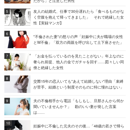
だから」と注意した男性
友人の結婚式、仕事で30分遅れたら「食べるものがな
く空腹を抱えて帰ってきました」 それで絶縁した女
性【実録マンガ】
"不倫された妻"の怒りの声「妊娠中に夫が職場の女性
とW不倫」「双方の両親を呼び出して土下座させた」
「お金を払っているのを見たことがない」年上なのに
奢られ前提、他人の金でガチャを回す……図々しい同
僚と絶縁した女性
交際15年の恋人いても"あえて結婚しない"理由「束縛
が苦手。結婚という制度そのものに特に憧れはない」
夫の不倫相手から電話「もしもし、旦那さんから何か
聞いていませんか？」 勘のいい妻が発した言葉
は……
妊娠中に不倫した元夫のその後…「48歳の若さで帰ら