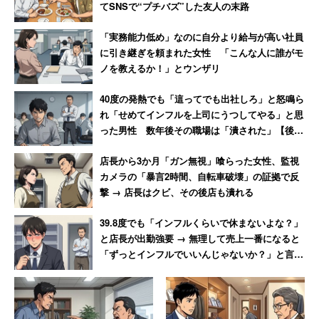
てSNSで“プチバズ”した友人の末路
「実務能力低め」なのに自分より給与が高い社員
に引き継ぎを頼まれた女性 「こんな人に誰がモ
ノを教えるか！」とウンザリ
40度の発熱でも「這ってでも出社しろ」と怒鳴ら
れ「せめてインフルを上司にうつしてやる」と思
った男性 数年後その職場は「潰された」【後
編】
店長から3か月「ガン無視」喰らった女性、監視
カメラの「暴言2時間、自転車破壊」の証拠で反
撃 → 店長はクビ、その後店も潰れる
39.8度でも「インフルくらいで休まないよな？」
と店長が出勤強要 → 無理して売上一番になると
「ずっとインフルでいいんじゃないか？」と言わ
れて激怒した男性