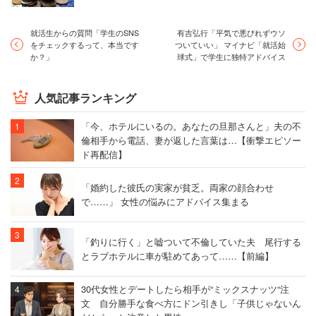
就活生からの質問「学生のSNS
有吉弘行「平気で悪びれずウソ
をチェックするって、本当です
ついていい」 マイナビ「就活始
か？」
球式」で学生に独特アドバイス
人気記事ランキング
「今、ホテルにいるの。あなたの旦那さんと」夫の不
倫相手から電話、妻が返した言葉は…【衝撃エピソー
ド再配信】
「婚約した彼氏の実家が貧乏。両家の顔合わせ
で……」 女性の悩みにアドバイス集まる
「釣りに行く」と嘘ついて不倫していた夫 尾行する
とラブホテルに車が駐めてあって……【前編】
30代女性とデートしたら相手が“ミックスナッツ“注
文 自分勝手な食べ方にドン引きし「子供じゃないん