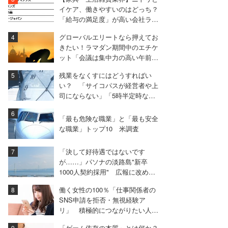
イケア、働きやすいのはどっち？
「給与の満足度」が高い会社ラン
キング
グローバルエリートなら押えてお
きたい！ラマダン期間中のエチケ
ット「会議は集中力の高い午前中
に」「軽食を勧められても断る」
残業をなくすにはどうすればい
い？ 「サイコパスが経営者や上
司にならない」「5時半定時なの
に6時から会議、とかやめる」
「最も危険な職業」と「最も安全
な職業」トップ10 米調査
「決して好待遇ではないです
が……」パソナの淡路島"新卒
1000人契約採用" 広報に改めて
意義を聞いてみた
働く女性の100％「仕事関係者の
SNS申請を拒否・無視経験ア
リ」 積極的につながりたい人は
15％に留まる
「ゲーム依存の本質」とは何か？