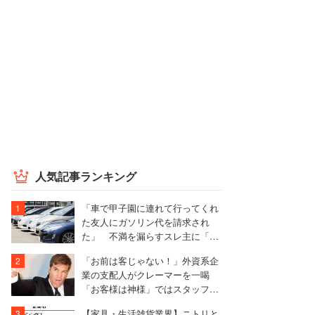
人気記事ランキング
「車で甲子園に連れて行ってくれ
た友人にガソリン代を請求され
た」 不満を漏らすスレ主に「言
われる前に出せ」と非難殺到
「お前は客じゃない！」外資系企
業の支配人がクレーマーを一喝
「お客様は神様」ではスタッフを
守れない
【家具・生活雑貨業界】ニトリと