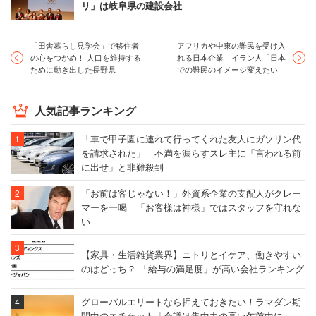
リ」は岐阜県の建設会社
「田舎暮らし見学会」で移住者
アフリカや中東の難民を受け入
の心をつかめ！ 人口を維持する
れる日本企業 イラン人「日本
ために動き出した長野県
での難民のイメージ変えたい」
人気記事ランキング
「車で甲子園に連れて行ってくれた友人にガソリン代
を請求された」 不満を漏らすスレ主に「言われる前
に出せ」と非難殺到
「お前は客じゃない！」外資系企業の支配人がクレー
マーを一喝 「お客様は神様」ではスタッフを守れな
い
【家具・生活雑貨業界】ニトリとイケア、働きやすい
のはどっち？ 「給与の満足度」が高い会社ランキング
グローバルエリートなら押えておきたい！ラマダン期
間中のエチケット「会議は集中力の高い午前中に」