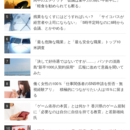
「軽食を勧められても断る」
残業をなくすにはどうすればいい？ 「サイコパスが
経営者や上司にならない」「5時半定時なのに6時から
会議、とかやめる」
「最も危険な職業」と「最も安全な職業」トップ10
米調査
「決して好待遇ではないですが……」パソナの淡路
島"新卒1000人契約採用" 広報に改めて意義を聞いて
みた
働く女性の100％「仕事関係者のSNS申請を拒否・無
視経験アリ」 積極的につながりたい人は15％に留ま
る
「ゲーム依存の本質」とは何か？ 香川県のゲーム規制
に「必要なのは自分に自信を持てる教育」と若新雄純
氏