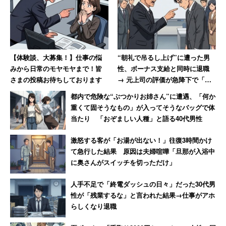
【体験談、大募集！】仕事の悩
“朝礼で吊るし上げ”に遭った男
みから日常のモヤモヤまで！皆
性、ボーナス支給と同時に退職
さまの投稿お待ちしております
→ 元上司の評価が急降下で「ザ
マアミロと思いました」
都内で危険な“ぶつかりお姉さん”に遭遇、「何か
重くて固そうなもの」が入ってそうなバッグで体
当たり 「おぞましい人種」と語る40代男性
激怒する客が「お湯が出ない！」往復3時間かけ
て急行した結果 原因は夫婦喧嘩「旦那が入浴中
に奥さんがスイッチを切っただけ」
人手不足で「終電ダッシュの日々」だった30代男
性が「残業するな」と言われた結果→仕事がアホ
らしくなり退職