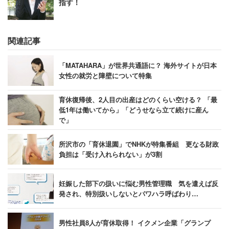
指す！
関連記事
「MATAHARA」が世界共通語に？ 海外サイトが日本
女性の就労と障壁について特集
育休復帰後、2人目の出産はどのくらい空ける？ 「最
低1年は働いてから」「どうせなら立て続けに産ん
で」
所沢市の「育休退園」でNHKが特集番組 更なる財政
負担は「受け入れられない」が3割
妊娠した部下の扱いに悩む男性管理職 気を遣えば反
発され、特別扱いしないとパワハラ呼ばわり…
男性社員8人が育休取得！ イクメン企業「グランプ