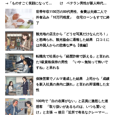
→「ものすごく笑顔になって、
け ベテラン男性が新人時代に
その場で退職届を書かされまし
目撃した“退職ドミノ”の現場
世帯年収1150万の50代男性、食費は夫婦二人で
た」
【前編】
外食込み「10万円程度」 住宅ローンもすでに終
了
観光地の店主から「どうせ写真だけなんだろ！」
と怒鳴られ、観光協会に通報した結果 口コミに
は外国人からの悲痛な声も【後編】
転職先で社長から「経歴詐称で訴える」と言われ
た1級資格保持の男性 「いや～無知って怖いで
すね」と呆れる
保険営業でノルマ達成した結果 上司から「成績
を新入社員の身内に譲れ」と言われ即退職した女
性
100均で「白の在庫がない」と店員に激怒した迷
惑客 「取り扱いがあるものは、いつも置いと
け」と主張 → 後日「近所で有名なクレーマー」