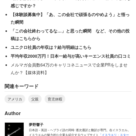
感じですか？
【体験談募集中】「あ、この会社で頑張るのやめよう」と悟っ
た瞬間
「この会社終わってるな…」と思った瞬間 など、その他の投
稿はこちらから
ユニクロ社員の年収は？給与明細はこちら
平均年収2000万円！日本一給与が高いキーエンス社員の口コミ
メルマガ会員数64万のキャリコネニュースで企業PRをしませ
んか？【媒体資料】
関連キーワード
アメリカ
父親
育児休暇
Author
夢野響子
日本語－英語－ヘブライ語の同時･逐次通訳と翻訳が専門。在イスラエル。
イスラエルの魅力的な企業を紹介するウェブサイト
「イスラエリ・スター