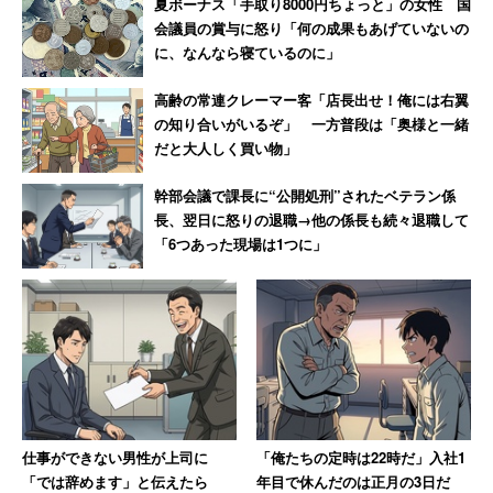
夏ボーナス「手取り8000円ちょっと」の女性 国
会議員の賞与に怒り「何の成果もあげていないの
に、なんなら寝ているのに」
高齢の常連クレーマー客「店長出せ！俺には右翼
の知り合いがいるぞ」 一方普段は「奥様と一緒
だと大人しく買い物」
幹部会議で課長に“公開処刑”されたベテラン係
長、翌日に怒りの退職→他の係長も続々退職して
「6つあった現場は1つに」
仕事ができない男性が上司に
「俺たちの定時は22時だ」入社1
「では辞めます」と伝えたら
年目で休んだのは正月の3日だ