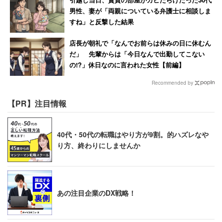
参加させられるPTAや子供会などの行事や役員だ」
男性、妻が「両親についている弁護士に相談しま
「一時期朝のゴミ捨てすら行けなくなったが6年かか
すね」と反撃した結果
って一応精神科卒業できた。これ、侮らない方が良
店長が朝礼で「なんでお前らは休みの日に休むん
い。本当にシャレにならない程キツイ」
だ」 先輩からは「今日なんで出勤してこない
「社交的で明るくないとダメっていうのは窮屈。就
の!?」休日なのに言われた女性【前編】
活でコケるってのは、世間の求めるものが幅が狭い
Recommended by
からじゃないかなぁ？」
【PR】注目情報
「みんな辛いんだから」といった否定的発言
40代・50代の転職はやり方が9割。的ハズレなや
り方、終わりにしませんか
は厳禁
「社交不安障害の患者の会」支援者の早野強さんは、「も
あの注目企業のDX戦略！
うちょっと頑張れた」「甘え」「みんな辛いんだから」な
ど否定的な発言は、社交不安障害を抱える人にとっては