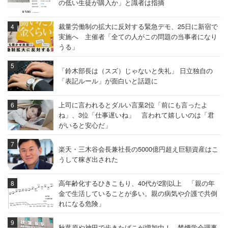
の低い生徒が購入か」と識者は指摘
裁量労働制の拡大に反対する緊急デモ、25日に新宿で
実施へ 主催者「全ての人がこの問題の当事者になり
うる」
「鈴木部長は（スズ）じゃないと失礼」 日立独自の
「表記ルール」が面白いと話題に
上司に言われるとダルい言葉2位「前にも言ったよ
ね」、3位「仕事遅いね」 言われて嬉しいのは「君
がいると安心だ」
楽天・三木谷会長兼社長の5000億円超え巨額資産はこ
うして稼ぎ出された
高年齢化するひきこもり、40代が2割以上 「親の年
金で生活していることが多い。親の病気や介護で共倒
れになる危険」
秋葉原や神田で歩きたばこが増加中！ 禁煙学会理事