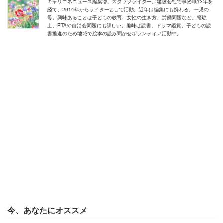
中学2年生のときの国語の朗読をきっかけに、親しい友人
キャリコネニュース編集部、スタッフライター。建設会社で事務職13年を
経て、2014年からライターとして活動。近年は編集にも携わる。一児の
や家族以外の人と話すのが怖くなった山田さん。数少ない
母。興味あることは子どもの教育、女性の生き方、労働問題など。経験
上、PTAや自治会問題にも詳しい。趣味は読書、ドラマ鑑賞。子どもの読
友人だった男性と結婚しましたが、子どもが保育園に通い
書推進のため地域で絵本の読み聞かせボランティア活動中。
始めると、ママ友との付き合いで辛い日々が始まりまし
た。
声を掛けられただけで動悸が激しくなり、目元のけいれ
ん、口もとや足が震える。役員会では否定されるのが怖く
て何も言えず、常にマスクを装着。しんどくても帰りたい
とも言えず、辛い気持ちを無理していました。
「本当に（自分は）劣等感の塊。自分以外の人が、
全てすごい人に見える。自分はなんて情けない人間
なんだって思ってしまう」
今、あなたにオススメ