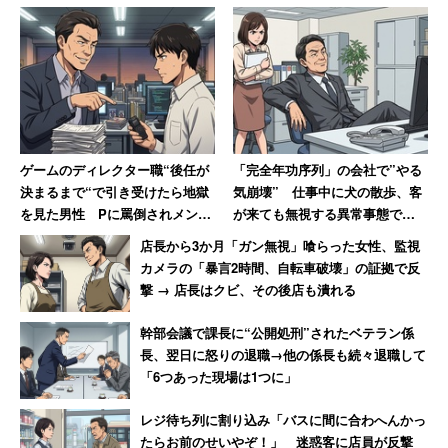
あまりの辛さに精神科を訪れると、「社交不安障害」で治
療が必要だと告げられました。診断する主なチェック項目
は、次の4つだそうです。
1.人前で発言する状況が怖い
2.人が集まる場所（宴会や会議室）に行くのが怖い
ゲームのディレクター職“後任が
「完全年功序列」の会社で”やる
3.他人から否定的に評価されるのが怖い
決まるまで“で引き受けたら地獄
気崩壊” 仕事中に犬の散歩、客
を見た男性 Pに罵倒されメンタ
が来ても無視する異常事態で
4.生活が妨げられたり、耐え忍んでひどくつらい状
ル崩壊、自宅にも押しかけられ
「若い社員が毎年辞めていきま
態が半年以上続く
店長から3か月「ガン無視」喰らった女性、監視
「恐ろしい経験でした」
す」
カメラの「暴言2時間、自転車破壊」の証拠で反
撃 → 店長はクビ、その後店も潰れる
MCのイノッチは、1から3は「多少は誰にでもある」と言
幹部会議で課長に“公開処刑”されたベテラン係
いましたが、問題は4つめ。半年以上続く場合には、医師
長、翌日に怒りの退職→他の係長も続々退職して
の診断を受けて治療した方がよさそうです。
「6つあった現場は1つに」
レジ待ち列に割り込み「バスに間に合わへんかっ
たらお前のせいやぞ！」 迷惑客に店員が反撃