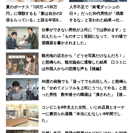
まままで人と会えない状況が続くと先がないと思っ
夏のボーナス「120万→130万
人手不足で「終電ダッシュの
て…。地獄でしたね」
円」に増額するも「妻は自分の2
日々」だった30代男性が「残業
倍もらっている」と語る年収850
するな」と言われた結果→仕事
万円の30代男性
がアホらしくなり退職
治療方法は投薬が一般的ですが、鈴木さんは精神科医の清
仕事ができない男性が上司に「では辞めます」と
伝えたら→「ものすごく笑顔になって、その場で
水英司先生（千葉大学医学部）のもとで、対話やビデオ撮
退職届を書かされました」
影などで自分を客観的に捉え、考え方と行動を変えて不安
を解消する「認知行動療法」という治療を受け、5年ぶり
観光地の店主から「どうせ写真だけなんだろ！」
と怒鳴られ、観光協会に通報した結果 口コミに
にメガネ店を訪れることができました。
は外国人からの悲痛な声も【後編】
こうした対人恐怖の状態は、多くのひきこもりの原因でも
40度の発熱でも「這ってでも出社しろ」と怒鳴ら
れ「せめてインフルを上司にうつしてやる」と思
あることでしょう。番組を見た視聴者も、共感する人や多
った男性 数年後その職場は「潰された」【後
くの経験者がツイッターでつぶやいていました。
編】
コンビニを9年支えた女性、いじめ店員とオーナ
ーに裏切られ退職「本当にむなしい9年間でし
「今でも完全には治ってないけど 社交不安障害で何
た」
がいちばんキツかったかといえば やっぱり強制的に
引越し当日、賃貸の部屋がカビだらけだった30代