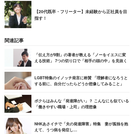
「ものすごくプレッシャーになるので絶対しないで」と説
明しました。
【20代既卒・フリーター】未経験から正社員を目
指す！
清水医師も、「内向的な人も必要」とした上で、「でもあ
まりにも辛くなってしまうようなら治療を受けて欲しい」
関連記事
と話しています。周囲の協力も必要ですが、心当たりのあ
る人はぜひ受診してほしいと思います。（文：篠原みつ
「伝え方が9割」の著者が教える「ノーをイエスに変
き）
える技術」 7つの切り口で「相手の頭の中」を見抜く
あわせてよみたい：
いじめを苦に引きこもった男性が社会
LGBT特集のイノッチ発言に称賛 「理解者になろうと
する前に、自分だったらどうか想像してみること」
復帰を目指しマラソンに挑戦
ボクらはみんな「発達障がい」？ こんなにも似ている
キャリコネであの有名企業の「働きがい」
「働きやすい職場・上司」の理想像
「年収」「残業」
の実態を見る
NHKあさイチで「夫の発達障害」特集 妻が孤独を抱
＞＞有名企業の２０代平均年収・実態を見る
えて、うつ病を発症し…