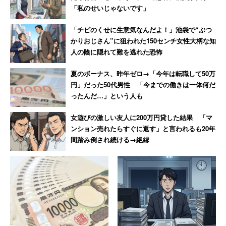
就活での挫折が原因で発症してしまった人も
「私のせいじゃないです」
「チビのくせに生意気なんだよ！」池袋で“ぶつ
社交不安障害の人が他人の顔（写真）を見た時の脳の反応
かりおじさん”に狙われた150センチ女性大柄な知
を調べてみると、危険を察知し不安や恐怖心を引き起こす
人の陰に隠れて難を逃れた恐怖
「扁桃体」という部分が強く反応します。それも相手が怒
夏のボーナス、昨年ゼロ→「今年は転職して50万
りの表情のときだけでなく、笑顔に対しても常に恐怖を感
円」だった50代男性 「今までの働きは一体何だ
じているのです。
ったんだ…」という人も
女遊びの激しい友人に200万円貸した結果 「マ
大学3年の就職活動をきっかけに、家から出るのも困難な
ンション売れたらすぐに返す」と言われるも20年
ほど人に会うのが怖くなった鈴木チカコさん（仮名・27
間踏み倒され続ける→絶縁
歳）は、胸の内をこう明かします。
「人の視線とか（が気になり）、自分自身はどんな
に頑張っても受け入れられることはないということ
が（就活を通じて）すごく根付いてしまって。この