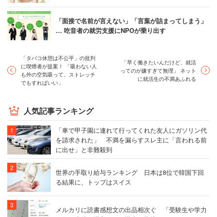
＞＞有名企業の３０代平均年収・実態を見る
＞＞人気職種別 最高年収ランキング
「面接で名前が言えない」「言葉が詰まってしまう」
… 吃音者の就労支援にNPOが乗り出す
「タバコ休憩は不公平」の批判
「早く働きたいんだけど、就活
に喫煙者が提案！ 「吸わない人
ってのが嫌すぎて無理」 ネット
も外の空気吸って、ストレッチ
に就活生の不満あふれる
でもすればいい」
人気記事ランキング
「車で甲子園に連れて行ってくれた友人にガソリン代
を請求された」 不満を漏らすスレ主に「言われる前
に出せ」と非難殺到
世界の手取り給与ランキング 日本は8位で韓国下回
る結果に、トップはスイス
メルカリに読書感想文の出品相次ぐ 「受験生や学力