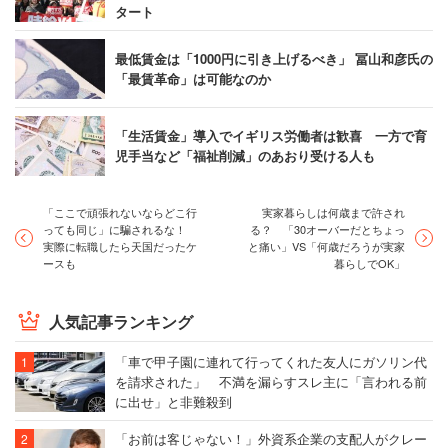
タート
最低賃金は「1000円に引き上げるべき」 冨山和彦氏の
「最賃革命」は可能なのか
「生活賃金」導入でイギリス労働者は歓喜 一方で育
児手当など「福祉削減」のあおり受ける人も
「ここで頑張れないならどこ行
実家暮らしは何歳まで許され
っても同じ」に騙されるな！
る？ 「30オーバーだとちょっ
実際に転職したら天国だったケ
と痛い」VS「何歳だろうが実家
ースも
暮らしでOK」
人気記事ランキング
「車で甲子園に連れて行ってくれた友人にガソリン代
を請求された」 不満を漏らすスレ主に「言われる前
に出せ」と非難殺到
「お前は客じゃない！」外資系企業の支配人がクレー