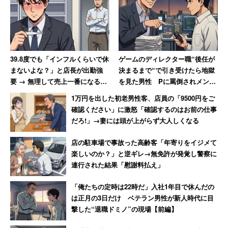
39.8度でも「インフルくらいで休
ゲームのディレクター職“後任が
まないよな？」と店長が出勤強
決まるまで“で引き受けたら地獄
要 → 無理して売上一番になると
を見た男性 Pに罵倒されメンタ
「ずっとインフルでいいんじゃ
ル崩壊、自宅にも押しかけられ
1万円を出した初老男性客、店員の「9500円をご
ないか？」と言われて激怒した
「恐ろしい経験でした」
確認ください」に激怒「確認するのはお前の仕事
男性
だろ!」→妻には頭が上がらず大人しくなる
店の駐車場で事故った高齢客「年寄りをイジメて
楽しいのか？」と逆ギレ→無免許が発覚し警察に
連行された結果「慰謝料払え」
「俺たちの定時は22時だ」入社1年目で休んだの
は正月の3日だけ ベテラン男性が新人時代に目
撃した“退職ドミノ”の現場【前編】