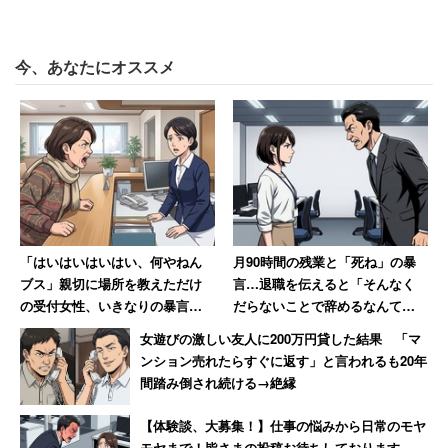
今、あなたにオススメ
「はいはいはいはい、何やねん
月90時間の残業と「死ね」の暴
ブス」親切に場所を教えただけ
言…退職を伝えると「そんなく
の受付女性、いきなりの暴言に
だらないことで辞めるなんて」
絶句
→10年後、会社は倒産
女遊びの激しい友人に200万円貸した結果 「マ
ンション売れたらすぐに返す」と言われるも20年
間踏み倒され続ける→絶縁
【体験談、大募集！】仕事の悩みから日常のモヤ
モヤまで！皆さまの投稿お待ちしております