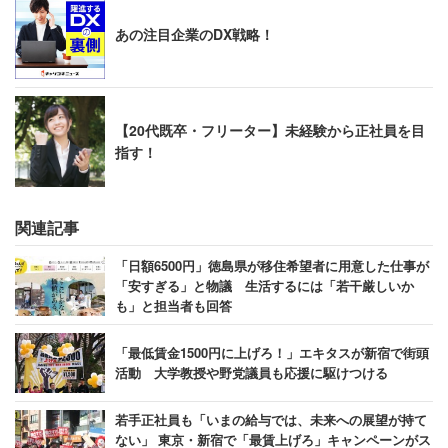
あの注目企業のDX戦略！
【20代既卒・フリーター】未経験から正社員を目
指す！
関連記事
「日額6500円」徳島県が移住希望者に用意した仕事が
「安すぎる」と物議 生活するには「若干厳しいか
も」と担当者も回答
「最低賃金1500円に上げろ！」エキタスが新宿で街頭
活動 大学教授や野党議員も応援に駆けつける
若手正社員も「いまの給与では、未来への展望が持て
ない」 東京・新宿で「最賃上げろ」キャンペーンがス