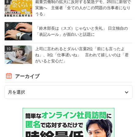
裁量労働制の拡大に反対する緊急デモ、25日に新宿で
実施へ 主催者「全ての人がこの問題の当事者になり
うる」
「鈴木部長は（スズ）じゃないと失礼」 日立独自の
「表記ルール」が面白いと話題に
上司に言われるとダルい言葉2位「前にも言ったよ
ね」、3位「仕事遅いね」 言われて嬉しいのは「君
がいると安心だ」
アーカイブ