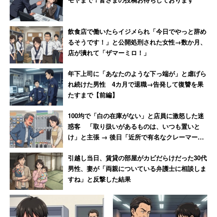
飲食店で働いたらイジメられ「今日でやっと辞め
るそうです！」と公開処刑された女性→数か月、
店が潰れて「ザマーミロ！」
年下上司に「あなたのような下っ端が」と虐げら
れ続けた男性 4カ月で退職→告発して復讐を果
たすまで【前編】
100均で「白の在庫がない」と店員に激怒した迷
惑客 「取り扱いがあるものは、いつも置いと
け」と主張 → 後日「近所で有名なクレーマー」
と判明
引越し当日、賃貸の部屋がカビだらけだった30代
男性、妻が「両親についている弁護士に相談しま
すね」と反撃した結果