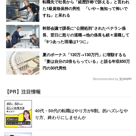
転職先で社長から「経歴詐称で訴える」と言われ
た1級資格保持の男性 「いや～無知って怖いで
すね」と呆れる
幹部会議で課長に“公開処刑”されたベテラン係
長、翌日に怒りの退職→他の係長も続々退職して
「6つあった現場は1つに」
夏のボーナス「120万→130万円」に増額するも
「妻は自分の2倍もらっている」と語る年収850万
円の30代男性
Recommended by
【PR】注目情報
40代・50代の転職はやり方が9割。的ハズレなや
り方、終わりにしませんか