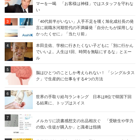
マーを一喝 「お客様は神様」ではスタッフを守れな
い
「40代前半がいない」人手不足を嘆く旭化成社長の発
言に就職氷河期世代の不満爆発「自分たちが採用しな
かったくせに」「当たり前」
本田圭佑、学校に行きたくない子どもに「別に行かん
でいいよ。人生は1回、時間を無駄にするな」とエー
ル
脳はひとつのことしか考えられない！ 「シングルタス
ク」で生産的に仕事をする4つの方法
世界の手取り給与ランキング 日本は8位で韓国下回
る結果に、トップはスイス
メルカリに読書感想文の出品相次ぐ 「受験生や学力
の低い生徒が購入か」と識者は指摘