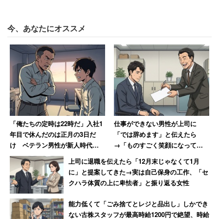
けだ。この投稿は3000件を超すリツイートがされ、イラ
ストレーターに対し「何も間違っていませんよ」「気にし
今、あなたにオススメ
なくて良いですよ」と励ましのメッセージが寄せられた。
「リクエスト募集中なら、まだしも仕事募集中と書
いてあるから問題ないですよ！」
「お仕事と書いてあれば基本的にはお金が発生する
ものと普通は解釈するものです」
「これは圧倒的に相手がおかしいですよ気にしない
「俺たちの定時は22時だ」入社1
仕事ができない男性が上司に
年目で休んだのは正月の3日だ
「では辞めます」と伝えたら
でください！」
け ベテラン男性が新人時代に
→「ものすごく笑顔になって、
目撃した“退職ドミノ”の現場
その場で退職届を書かされまし
上司に退職を伝えたら「12月末じゃなくて1月
【前編】
た」
に」と提案してきた→実は自己保身の工作、「セ
クリエイターの半数がクライアントとトラブ
クハラ体質の上に卑怯者」と振り返る女性
ルを経験
能力低くて「ごみ捨てとレジと品出し」しかでき
ない古株スタッフが最高時給1200円で絶望、時給