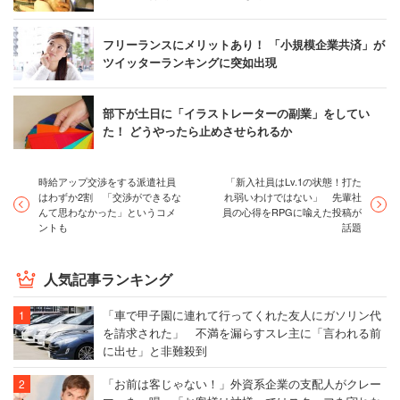
フリーランスにメリットあり！ 「小規模企業共済」が
ツイッターランキングに突如出現
部下が土日に「イラストレーターの副業」をしてい
た！ どうやったら止めさせられるか
時給アップ交渉をする派遣社員
「新入社員はLv.1の状態！打た
はわずか2割 「交渉ができるな
れ弱いわけではない」 先輩社
んて思わなかった」というコメ
員の心得をRPGに喩えた投稿が
ントも
話題
人気記事ランキング
「車で甲子園に連れて行ってくれた友人にガソリン代
を請求された」 不満を漏らすスレ主に「言われる前
に出せ」と非難殺到
「お前は客じゃない！」外資系企業の支配人がクレー