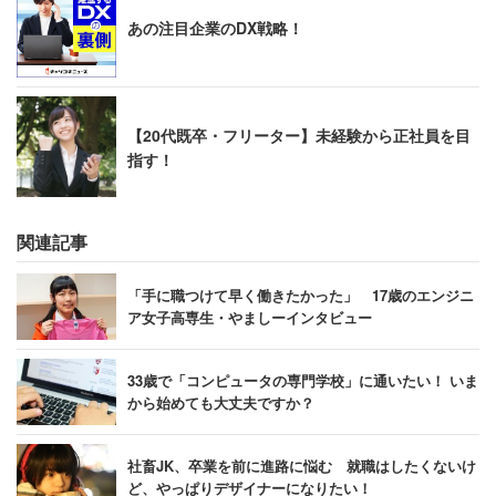
ンテンツ産業に注力しようとしているが、まずは適正な報
あの注目企業のDX戦略！
酬が支払われる体制を整える必要があるだろう。
あわせてよみたい：
北川景子のCMに「パワハラだ」の声
【20代既卒・フリーター】未経験から正社員を目
指す！
関連記事
「手に職つけて早く働きたかった」 17歳のエンジニ
ア女子高専生・やましーインタビュー
33歳で「コンピュータの専門学校」に通いたい！ いま
から始めても大丈夫ですか？
社畜JK、卒業を前に進路に悩む 就職はしたくないけ
ど、やっぱりデザイナーになりたい！