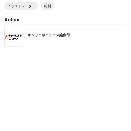
イラストレーター
給料
投稿者はツイッターにイラストレーターとのやりとりのキ
ャプチャを掲載している。それによれば、アイコン画像の
Author
依頼をした結果、先方からは「アイコンサイズなら1100
円からです」「お支払いはペイパルでお願いしたいです」
キャリコネニュース編集部
と返事がきた。これが許せなかったらしい。
一方で、仕事を受けた香港人のイラストレーターは25日
に、
「ちゃんと（プロフィールに）『お仕事募集中』書
いているですが、それは無料の意味ですか、日本語
は本当に難しいですね、すみませんでした」
と
投稿
。無償ではなく、ちゃんと仕事だと明示していたわ