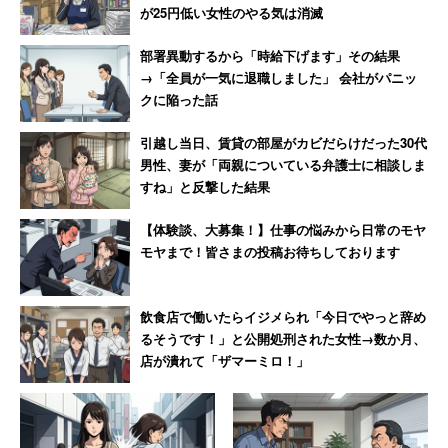
が25円低い女性のやる気は消滅
また、中には日本でイラストレーターが置かれている状況
について指摘する投稿もあった。
部署異動するから「時給下げます」その結果
→「全員が一気に退職しました」 会社がパニッ
クに陥った話
「悲しいことに日本ではイラストレーターの方が軽
引越し当日、賃貸の部屋がカビだらけだった30代
く見られてしまう傾向にあります。が相手方が悪い
男性、妻が「両親についている弁護士に相談しま
のでお気に入りなさらず」
すね」と反撃した結果
【体験談、大募集！】仕事の悩みから日常のモヤ
実際、日本ではプロのイラストレーターであっても食べて
モヤまで！皆さまの投稿お待ちしております
いくのが厳しい状況にあるようだ。求人・転職情報サイト
のはたらいくの
「2014～2015 職種別平均年収・月収100
飲食店で働いたらイジメられ「今日でやっと辞め
職種徹底調査」
を見てみると、「イラストレーター・アニ
るそうです！」と公開処刑された女性→数か月、
店が潰れて「ザマーミロ！」
メーター」の年収は261万円で100職種中84位だ。
また、2013年に日本イラストレーション協会が公表した
「クリエーター実態調査」
を見てみると、アンケートに回