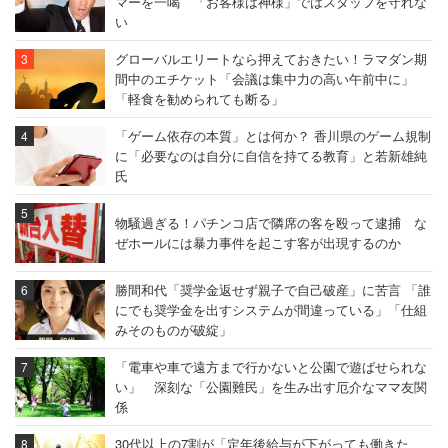
マーを一喝 「お客様は神様」ではスタッフを守れな
い
グローバルエリートなら押えておきたい！ラマダン期
間中のエチケット「会議は集中力の高い午前中に」
「軽食を勧められても断る」
「ゲーム依存の本質」とは何か？ 香川県のゲーム規制
に「必要なのは自分に自信を持てる教育」と若新雄純
氏
物騒過ぎる！パチンコ店で隣席の客を殴って逮捕 な
ぜホールには暴力事件を起こす客が出現するのか
勝間和代「奨学金返せず親子で自己破産」に苦言 「誰
にでも奨学金を出すシステムが間違っている」「仕組
みそのものが破綻」
「電車や車で遠方まで行かないと公園で遊ばせられな
い」 深刻な「公園難民」を生み出す厄介なママ友関
係
30代以上の7割が「定年後給与が下がっても働きた