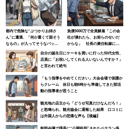
答した270人中137人がクライアントとのトラブルを経
験。トラブルの内容（複数回答）で最も多かったのは、
「契約内容以上の作業要請」（43.7％）だが、「制作代金
都内で危険な“ぶつかりお姉さ
負債5000万で全員解雇「この会
の支払い遅延」（38.6％）、「制作代金の値下げ強要」
ん”に遭遇、「何か重くて固そう
社が潰れたら、お前らのせいだ
（34.3％）、「制作代金の不払い」（20.4％）といった金
なもの」が入ってそうなバッグ
からな」 社長の責任転嫁に絶
銭面の問題も多い。
で体当たり 「おぞましい人
句【前編】
自分の誕生日にケーキを買いに行った50代女性、
種」と語る40代男性
店員に「お祝いしてくれる人いないんですか？」
と言われて絶句
トップレベルでも「1年に2、3回は給料0円」
「もう指導をやめてください」大会会場で保護か
らクレーム 休日も朝6時から準備してきた部活
実際、トップレベルのイラストレーターでも悩みは尽きな
動の指導者が思うこと
いようだ。ゲームのメインキャラクターのデザインを担当
観光地の店主から「どうせ写真だけなんだろ！」
したり、画集も販売しているフリーのイラストレーターの
と怒鳴られ、観光協会に通報した結果 口コミに
あきまん氏
は、2015年1月に、
は外国人からの悲痛な声も【後編】
幹部会議で課長に“公開処刑”されたベテラン係