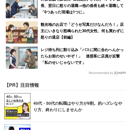
「イラストレーターがどう生きたらいいのか？その
長、翌日に怒りの退職→他の係長も続々退職して
「6つあった現場は1つに」
答えは俺にもまだわからない。去年からは自分をよ
り高く買ってくれるクライアントさんを頼ってる。
観光地のお店で「どうせ写真だけなんだろ！」店
低いところで実績を出したら優遇されるかなと思っ
主にいきなり怒鳴られた30代女性、何も買わずに
怒りの退店【前編】
たけどそんな事もなかった」
レジ待ち列に割り込み「バスに間に合わへんかっ
たらお前のせいやぞ！」 迷惑客に店員が反撃
と投稿している。あきまん氏は2013年に自身の年収を
「私のせいじゃないです」
「1000万円あたりです」と明かしているが、経費を抜く
Recommended by
と年収は500万円程度。また、毎月一定の収入があるとい
うわけでもない。2015年2月には、「まあ1年に2、3回は
【PR】注目情報
給料0円なんですよ」と投稿している。
40代・50代の転職はやり方が9割。的ハズレなや
イラストレーターは、好きなことをやっている分給料が低
り方、終わりにしませんか
くて当たり前と考える人もいるかもしれないが、現状は一
握りのトップが余裕を持って生活できるレベルだ。国はコ