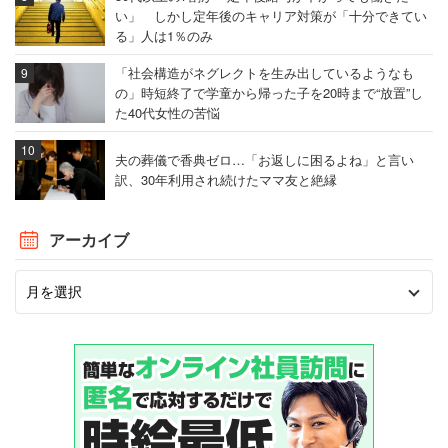
い」 しかし定年後のキャリア対策が「十分できてい
る」人は1％のみ
「社会構造がネグレクトを生み出しているようなも
の」時短終了で学童から帰った子を20時まで“放置”し
た40代女性の苦悩
夫の葬儀で香典ゼロ…「お返しに困るよね」と言い
訳、30年利用され続けたママ友と絶縁
アーカイブ