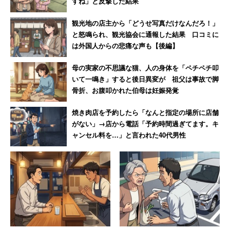
すね」と反撃した結果
観光地の店主から「どうせ写真だけなんだろ！」
と怒鳴られ、観光協会に通報した結果 口コミに
は外国人からの悲痛な声も【後編】
母の実家の不思議な猫、人の身体を「ペチペチ叩
いて一鳴き」すると後日異変が 祖父は事故で脚
骨折、お腹叩かれた伯母は妊娠発覚
焼き肉店を予約したら「なんと指定の場所に店舗
がない」→店から電話「予約時間過ぎてます。キ
ャンセル料を…」と言われた40代男性