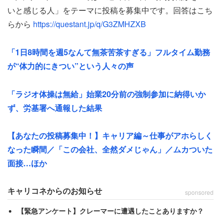
で気を遣わなくてはいけない人』から『普通に働ける人』
いと感じる人」をテーマに投稿を募集中です。回答はこち
と見なされてしまい、残業することもある。学童から帰っ
らから
https://questant.jp/q/G3ZMHZXB
てきた子を20時まで放置するしかなかったこともある」
「1日8時間を週5なんて無茶苦茶すぎる」フルタイム勤務
「社会が構造的にネグレクトを生み出しているようなもの
が“体力的にきつい”という人々の声
だと思う」
「ラジオ体操は無給」始業20分前の強制参加に納得いか
女性の職場では男女平等が進んでいるが、それがかえって
ず、労基署へ通報した結果
負担を増やしていることもあり、「仕事をやめてしまう人
も時々いる」という。女性は、働きながら必死に育児をす
【あなたの投稿募集中！】キャリア編～仕事がアホらしく
る母親たちのリアルをこう明かす。
なった瞬間／「この会社、全然ダメじゃん」／ムカついた
面接…ほか
「子供がいてもきちんと働ける女性というのは、実家や夫
の協力に恵まれているか、たまたま忙しくない部署にいる
キャリコネからのお知らせ
sponsored
か、子供を放置している人。3番目も本当は早く帰りたい
【緊急アンケート】クレーマーに遭遇したことありますか？
と思っている人が多いと思う」