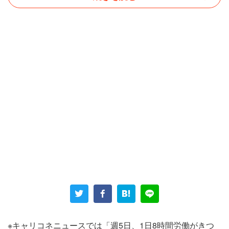
そんな忙しい日々のなか、最大の壁となったのが時短勤務
の終了だ。 国の制度では未就学児までしか時短が定めら
れておらず、子どもが小学生になると容赦なく通常の勤務
に戻される。
「時短がなくなった後は、まだ子供が小学生なのに『育児
※キャリコネニュースでは「週5日、1日8時間労働がきつ