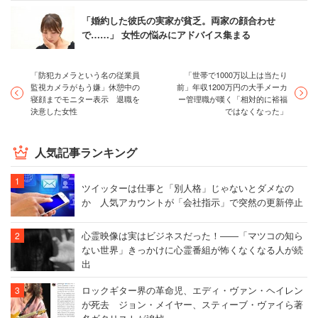
「婚約した彼氏の実家が貧乏。両家の顔合わせ
で……」 女性の悩みにアドバイス集まる
「防犯カメラという名の従業員
「世帯で1000万以上は当たり
監視カメラがもう嫌」休憩中の
前」年収1200万円の大手メーカ
寝顔までモニター表示 退職を
ー管理職が嘆く「相対的に裕福
決意した女性
ではなくなった」
人気記事ランキング
ツイッターは仕事と「別人格」じゃないとダメなの
か 人気アカウントが「会社指示」で突然の更新停止
心霊映像は実はビジネスだった！――「マツコの知ら
ない世界」きっかけに心霊番組が怖くなくなる人が続
出
ロックギター界の革命児、エディ・ヴァン・ヘイレン
が死去 ジョン・メイヤー、スティーブ・ヴァイら著