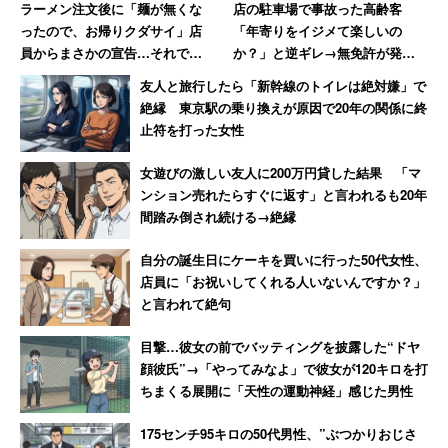
ラーメン注文後に「麺が無くな
店の駐車場で事故った高齢客
ったので、お帰りクダサイ」店
「年寄りをイジメて楽しいの
員からまさかの宣告…それでも
か？」と逆ギレ→無免許が発覚
40代男性が怒らなかった理由
し警察に連行された結果「慰謝
友人と旅行したら「新幹線のトイレは絶対嫌」で
料払え」
絶縁 東京駅の乗り換えが原因で20年の関係に終
止符を打った女性
女遊びの激しい友人に200万円貸した結果 「マ
ンション売れたらすぐに返す」と言われるも20年
間踏み倒され続ける→絶縁
自分の誕生日にケーキを買いに行った50代女性、
店員に「お祝いしてくれる人いないんですか？」
と言われて絶句
目撃…彼女の前でバッティングを披露した“ドヤ
顔彼氏”→「やってみなよ」で彼女が120キロを打
ちまくる展開に「天性の運動神経」感じた男性
175センチ95キロの50代男性、”ぶつかりおじさ