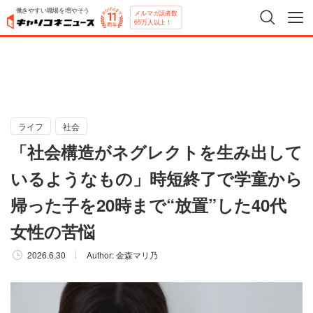
働きやすい職場を増やそう
メルマガ読者数
65万人以上！
ライフ
社会
「社会構造がネグレクトを生み出して
いるようなもの」時短終了で学童から
帰った子を20時まで“放置”した40代
女性の苦悩
2026.6.30
Author:
金森マリ乃