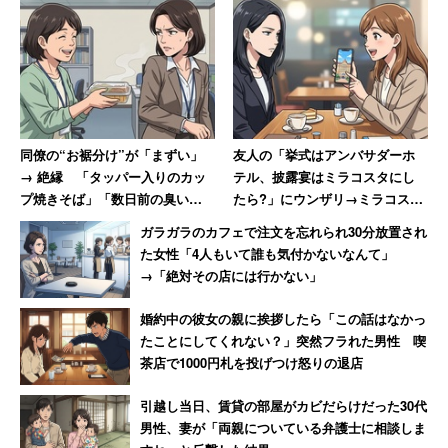
同僚の“お裾分け”が「まずい」
友人の「挙式はアンバサダーホ
→ 絶縁 「タッパー入りのカッ
テル、披露宴はミラコスタにし
プ焼きそば」「数日前の臭いが
たら?」にウンザリ→ミラコスタ
酸っぱくなったオカラサラダ」
で挙式も「呼んでません」と絶
ガラガラのカフェで注文を忘れられ30分放置され
に震撼した女性
縁した女性
た女性「4人もいて誰も気付かないなんて」
→「絶対その店には行かない」
婚約中の彼女の親に挨拶したら「この話はなかっ
たことにしてくれない？」突然フラれた男性 喫
茶店で1000円札を投げつけ怒りの退店
引越し当日、賃貸の部屋がカビだらけだった30代
男性、妻が「両親についている弁護士に相談しま