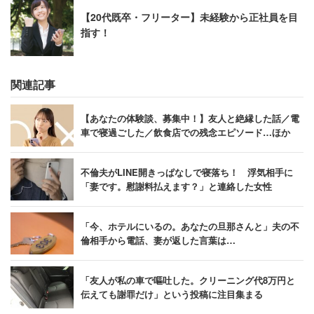
【20代既卒・フリーター】未経験から正社員を目
指す！
関連記事
【あなたの体験談、募集中！】友人と絶縁した話／電
車で寝過ごした／飲食店での残念エピソード…ほか
不倫夫がLINE開きっぱなしで寝落ち！ 浮気相手に
「妻です。慰謝料払えます？」と連絡した女性
「今、ホテルにいるの。あなたの旦那さんと」夫の不
倫相手から電話、妻が返した言葉は…
「友人が私の車で嘔吐した。クリーニング代8万円と
伝えても謝罪だけ」という投稿に注目集まる