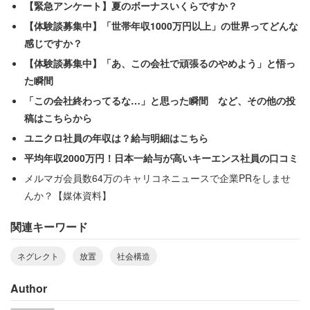
【緊急アンケート】夏のボーナスいくらですか？
【体験談募集中】「世帯年収1000万円以上」の世界ってどんな
女性が望むのは、一部の大企業のように、希望者が柔軟に
感じですか？
勤務時間を調整できる仕組みだ。
【体験談募集中】「あ、この会社で頑張るのやめよう」と悟っ
た瞬間
「たくさん稼ぎたい人は従来通りの勤務とし、給与が削ら
「この会社終わってるな…」と思った瞬間 など、その他の投
れてもいい人は仕事時間を調整できるようにしてほしい、
稿はこちらから
と子持ち同士ではよく話す」
ユニクロ社員の年収は？給与明細はこちら
平均年収2000万円！日本一給与が高いキーエンス社員の口コミ
「給与が減ってもいいから、子どもとの時間がほしい」と
メルマガ会員数64万のキャリコネニュースで企業PRをしませ
いう本音。しかし、あらゆる業界で人手不足が深刻化する
んか？【媒体資料】
いま、現場の増員やワークシェアリングをどこまで柔軟に
関連キーワード
進められるかがカギとなりそうだ。
ネグレクト
放置
社会構造
Author