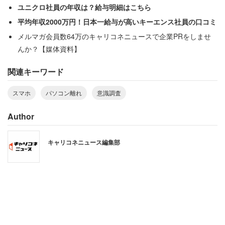
ユニクロ社員の年収は？給与明細はこちら
平均年収2000万円！日本一給与が高いキーエンス社員の口コミ
メルマガ会員数64万のキャリコネニュースで企業PRをしませ
んか？【媒体資料】
関連キーワード
スマホ
パソコン離れ
意識調査
Author
大学生に持っているインターネット端末の種類を聞くと、
キャリコネニュース編集部
90％が「パソコンを持っている」と回答した。「スマホ」
所持率の99.3％には及ばないが、ほとんどの大学生はパソ
コンを所持しているようだ。
一方でメインに使うインターネット端末を聞くと、最も多