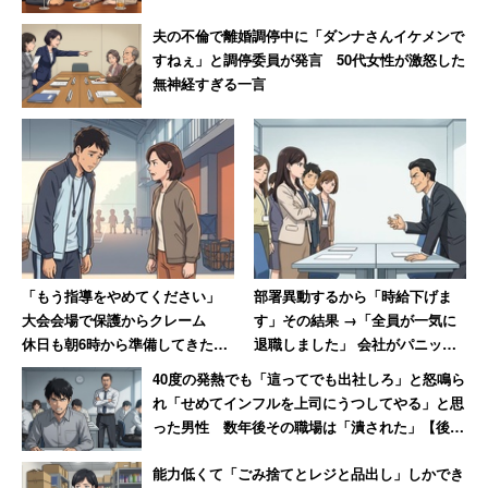
トの一方で「自作パソコン」を検討する、という声も出て
夫の不倫で離婚調停中に「ダンナさんイケメンで
いた。
すねぇ」と調停委員が発言 50代女性が激怒した
無神経すぎる一言
キャリコネニュース編集部では、編集記者・ライター
を募集しています。
「もう指導をやめてください」
部署異動するから「時給下げま
大会会場で保護からクレーム
す」その結果 →「全員が一気に
休日も朝6時から準備してきた部
退職しました」 会社がパニック
活動の指導者が思うこと
に陥った話
40度の発熱でも「這ってでも出社しろ」と怒鳴ら
れ「せめてインフルを上司にうつしてやる」と思
った男性 数年後その職場は「潰された」【後
編】
能力低くて「ごみ捨てとレジと品出し」しかでき