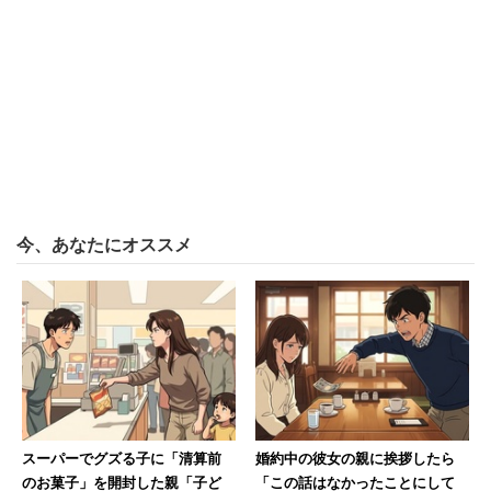
かったのは「スマホ」（87.5％）。2位の「パソコン」は
大きく差をつけられ11.1％に留まっている。
「パソコン」で入力・記録するものについては1位「講義
レポート」（97.5％）で、2位「エントリーシート」
（48.2％）、3位「履歴書」（29.1％）と勉強・就職関係
で使用することが多い。
今、あなたにオススメ
「スマホ」では「SNS投稿」（92.3％）、「スケジュー
ル」（59.4％）、「日記」（17％）とプライベート面での
使用が多い。しかしスマホで「講義レポート」を作成する
人も12.2％と、8人に1人はいるようだ。
パソコンは「メーカーにこだわりはない」が
スーパーでグズる子に「清算前
婚約中の彼女の親に挨拶したら
最多
のお菓子」を開封した親「子ど
「この話はなかったことにして