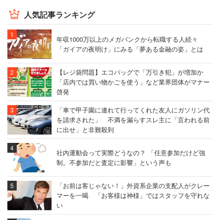
人気記事ランキング
年収1000万以上のメガバンクから転職する人続々
「ガイアの夜明け」にみる「夢ある金融の姿」とは
【レジ袋問題】エコバッグで「万引き犯」が増加か
「店内では買い物かごを使う」など業界団体がマナー
啓発
「車で甲子園に連れて行ってくれた友人にガソリン代
を請求された」 不満を漏らすスレ主に「言われる前
に出せ」と非難殺到
社内運動会って実際どうなの？ 「任意参加だけど強
制。不参加だと査定に影響」という声も
「お前は客じゃない！」外資系企業の支配人がクレー
マーを一喝 「お客様は神様」ではスタッフを守れな
い