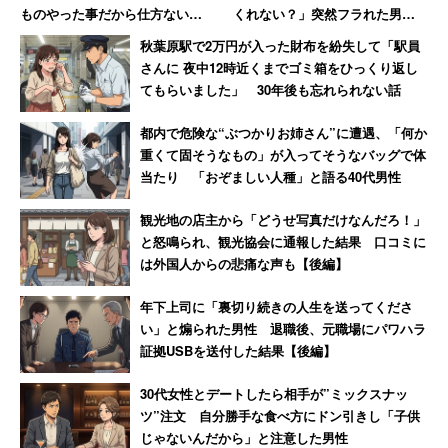
ものやった事だから仕方ないで
くれない？」突然フラれた男
しょ」と開き直る 男性店員の
性 喫茶店で1000円札を投げつ
1週間のパソコン使用頻度を聞くと、「6日以上」が最多の
秋葉原駅で2万円が入った財布を紛失して「駅員
回想
け怒りの退店
さんに 夜中12時近くまでゴミ箱をひっくり返し
31.9％。次いで「2～3日」（29.4％）、「4～5日」
てもらいました」 30年後も忘れられない話
（24％）、「0～1日」（14.7％）と続き、”パソコン離
れ”が進んでいるとは言いきれない。ちなみにスマホの使
都内で危険な“ぶつかりお姉さん”に遭遇、「何か
用頻度は「6日以上」が100％だった。
重くて固そうなもの」が入ってそうなバッグで体
当たり 「おぞましい人種」と語る40代男性
使いこなせるパソコンの機能を聞くと、1位が「インター
観光地の店主から「どうせ写真だけなんだろ！」
ネット」（98％）で、以降「文書作成」（93.7％）、「メ
と怒鳴られ、観光協会に通報した結果 口コミに
は外国人からの悲痛な声も【後編】
ール」（91％）と続く。一方「表計算」は64.7％と最も低
く、自信を持って使えない人が多いことがわかった。
年下上司に「裏切り続きの人生を送ってくださ
い」と煽られた男性 退職後、元職場にパワハラ
パソコンの購入を検討するとき、最も欲しいと思うパソコ
証拠USBを送付した結果【後編】
ンメーカーを聞くと「メーカーにこだわりはない」
30代女性とデートしたら相手が”ミックスナッ
（39.8％）と「Apple」（37.6％）と二極化している。ま
ツ”注文 自分勝手な食べ方にドン引きし「子供
た「日本のメーカーであればなんでも良い」というコメン
じゃないんだから」と注意した男性