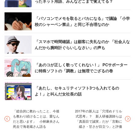
ったネット用語、みんなどこまで覚えてる？
「パソコンでメモを取るとバカになる」で議論 「小学
校のシャーペン禁止」と同じ不合理なのか
「スマホで時間確認」は顧客に失礼なのか 「社会人な
んだから腕時計ぐらいしなさい」の声も
「あのコが正しく歌ってくれない！」 PCサポーター
に特殊ソフトの「調教」は無理でござるの巻
「あたし、セキュリティソフト3つも入れてるの
よ！」と叫んだ女社長の話
「総合的に教わったこと、今後
2017年の新人は「穴埋めドリル
も教わり続けることは、愛なん
式思考」？ 新人研修講師らは
だと思います」 小林麻央さん
「真面目で誠実」だが「言動に
死去で海老蔵さん語る
緩さ・甘さが目立つ」と評価