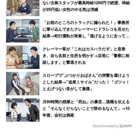
ない古株スタッフが最高時給1200円で絶望、時給
が25円低い女性のやる気は消滅
「お前のところのトラックに煽られた！」事務所
に乗り込んできたクレーマーにドラレコを見せた
結果→蛇行運転が発覚し「逃げるように去ってい
った」
クレーマー客が「これはカスハラだぞ」と息巻
き、自ら名前と住所を明かす→店長に「警察に相
談します」と撃退される
スロープで”ぶつかりおばさん”の突撃を避けよう
とした結果→”追尾ミサイル”だった！「ゴツッ！
とえげつない音がして激痛」
月90時間の残業と「死ね」の暴言…退職を伝える
と「そんなくだらないことで辞めるなんて」→10
年後、会社は倒産
Recommended by