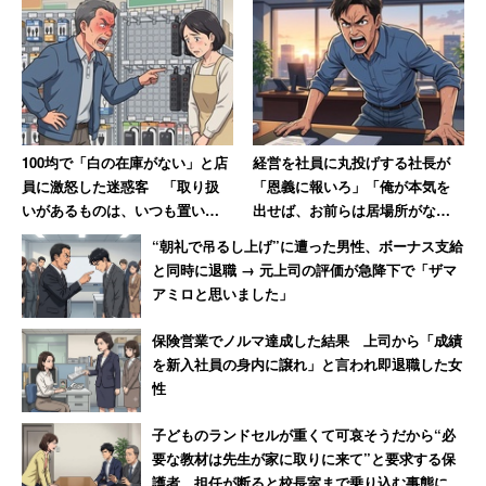
の炊き出しには来ないでね」などのイジワルなコメント
も。
本来、地域のコミュニティの要として機能すべき存在なの
に、こうした対立が起こるようでは本末転倒です。
100均で「白の在庫がない」と店
経営を社員に丸投げする社長が
員に激怒した迷惑客 「取り扱
「恩義に報いろ」「俺が本気を
町内会や自治会は、共働き世帯の増加や住民同士の人間関
いがあるものは、いつも置いと
出せば、お前らは居場所がなく
係の希薄化、少子化など様々な要因でその存在意義が疑問
け」と主張 → 後日「近所で有名
なる」発言 激怒した男性、社
“朝礼で吊るし上げ”に遭った男性、ボーナス支給
視されることもしばしば。2005年には、町内会は「強制
なクレーマー」と判明
長を罵倒して退職【後編】
と同時に退職 → 元上司の評価が急降下で「ザマ
加入団体でなく、加入・脱退は自由」という司法の判断も
アミロと思いました」
下されています。
保険営業でノルマ達成した結果 上司から「成績
を新入社員の身内に譲れ」と言われ即退職した女
性
役員やってみたら「ある程度は近所付き合い
もアリだと思った」人も
子どものランドセルが重くて可哀そうだから“必
要な教材は先生が家に取りに来て”と要求する保
護者 担任が断ると校長室まで乗り込む事態に