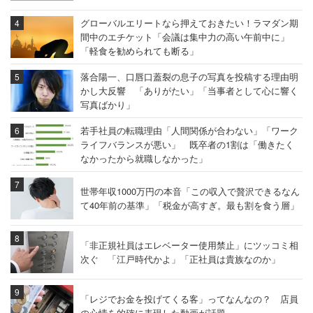
グローバルエリートなら押えておきたい！ラマダン期
間中のエチケット「会議は集中力の高い午前中に」
「軽食を勧められても断る」
落合陽一、口唇口蓋裂の息子の写真を投稿する理由明
かし大反響 「ありがたい」「当事者として心に響く
写真ばかり」
若手社員の転職理由「人間関係が合わない」「ワーク
ライフバランスが悪い」 既卒者の1割は「働きたく
なかったから就職しなかった」
世帯年収1000万円の本音「この収入で贅沢できるなん
て40年前の基準」「税金が高すぎ。最も割を食う層」
「非正規社員はエレベーター使用禁止」にツッコミ相
次ぐ 「江戸時代かよ」「正社員は貴族なのか」
「レジでお金を投げてくる客」ってなんなの？ 店員
の心情を的確に表現した動画が話題