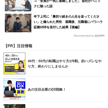
→「全員が一気に退職しました」 会社がパニッ
クに陥った話
個人的には、メリットがないわけではない…と薦めたいと
ころですが、それでも、どうしても無理・できないという
年下上司に「裏切り続きの人生を送ってくださ
場合は、なるべく角が立たない断り方をしたいものです。
い」と煽られた男性 退職後、元職場にパワハラ
証拠USBを送付した結果【後編】
穏やかに理由を話してもダメなら、「申し訳ありません
が、法律的には…」と、入会が任意加入であることを伝え
Recommended by
ましょう。あくまで相手のプライドを傷つけないようにす
【PR】注目情報
ることが大切です。
40代・50代の転職はやり方が9割。的ハズレなや
（参照：「運営からトラブル解決まで・自治会・町内会お
り方、終わりにしませんか
役立ちハンドブック」水津陽子著／実業之日本社）
あの注目企業のDX戦略！