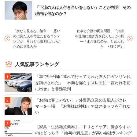
「下流の人は人付き合いをしない」ことが判明 その
理由は何なのか？
「嫌なら見るな」論争――悪い
仕事と介護の両立問題、「介護
のは見た人を苛立たせるコンテ
を理由に働き方を変えた」が6割
ンツか、それとも批判したいが
―「また休むのか、と言われ
ために見る人か
た」と嘆く声も
人気記事ランキング
「車で甲子園に連れて行ってくれた友人にガソリン代
を請求された」 不満を漏らすスレ主に「言われる前
に出せ」と非難殺到
「お前は客じゃない！」外資系企業の支配人がクレー
マーを一喝 「お客様は神様」ではスタッフを守れな
い
【家具・生活雑貨業界】ニトリとイケア、働きやすい
のはどっち？ 「給与の満足度」が高い会社ランキング