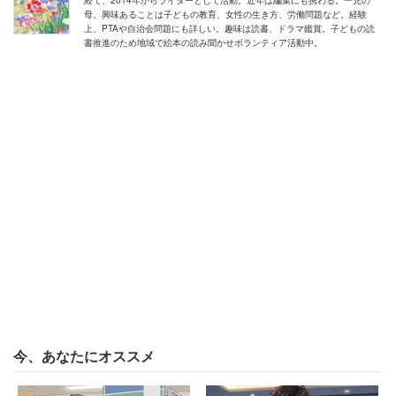
経て、2014年からライターとして活動。近年は編集にも携わる。一児の
母。興味あることは子どもの教育、女性の生き方、労働問題など。経験
上、PTAや自治会問題にも詳しい。趣味は読書、ドラマ鑑賞。子どもの読
書推進のため地域で絵本の読み聞かせボランティア活動中。
これに対して、早速「入ってないよ！ めんどくさい！」
を筆頭に、「嫌だけど入ってる。ゴミも出しにくくなる
し」「入らされてる」など、入会に消極的なコメントが多
く寄せられていました。
想定内の答えですが、これに「入らなきゃ、ゴミ捨てでき
今、あなたにオススメ
ませんよ」「入らなくても良いからさ、いざって時に町会