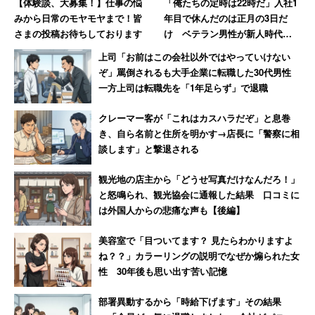
【体験談、大募集！】仕事の悩
「俺たちの定時は22時だ」入社1
害時に困る」などと言います。しかし、災害対策基本法な
みから日常のモヤモヤまで！皆
年目で休んだのは正月の3日だ
さまの投稿お待ちしております
け ベテラン男性が新人時代に
どにより、実際に災害が起きたときに「会員でなければ物
目撃した“退職ドミノ”の現場
上司「お前はこの会社以外ではやっていけない
資が受け取れない」などということはありません。
【前編】
ぞ」罵倒されるも大手企業に転職した30代男性
一方上司は転職先を「1年足らず」で退職
ただ、災害時こそ顔見知りが多くいれば心強く、協力しや
すいのも事実ではないでしょうか。会員でない住民たち
クレーマー客が「これはカスハラだぞ」と息巻
き、自ら名前と住所を明かす→店長に「警察に相
も、被害拡大防止や災害復旧に協力しなければいけないの
談します」と撃退される
ですから、人付き合いが希薄になっている今だからこそ、
自治会は必要だと私は感じました。
観光地の店主から「どうせ写真だけなんだろ！」
と怒鳴られ、観光協会に通報した結果 口コミに
は外国人からの悲痛な声も【後編】
スレッドには、「辞めた・入っていない」けれど、地域の
掃除活動やゴミ集積場の掃除は行い、防犯灯代は払ってい
美容室で「目ついてます？ 見たらわかりますよ
るという声も多く、入会は強制でないものの、その辺りは
ね？？」カラーリングの説明でなぜか煽られた女
性 30年後も思い出す苦い記憶
納得している人も多いようです。会員から見てギリギリの
妥協案とも言えそうです。
部署異動するから「時給下げます」その結果