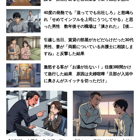
他方、書き込みには町内会に入っていてメリットを感じた
40度の発熱でも「這ってでも出社しろ」と怒鳴ら
人の話もあります。
れ「せめてインフルを上司にうつしてやる」と思
った男性 数年後その職場は「潰された」【後
編】
「町内会とか面倒だなーって、若い時は思ってたけ
引越し当日、賃貸の部屋がカビだらけだった30代
男性、妻が「両親についている弁護士に相談しま
ど、年取ると、ご近所さんとかお友達とか、人との
すね」と反撃した結果
繋がりって本当に大事だなぁと痛感してる」
「子供の顔も覚えてもらってるから何かあっても頼
激怒する客が「お湯が出ない！」往復3時間かけ
れる。老人が多い地域だからどこの横断歩道にも立
て急行した結果 原因は夫婦喧嘩「旦那が入浴中
に奥さんがスイッチを切っただけ」
っててくれてるし、安心してます」
筆者も数年前初めて自治会の役員を務めたときは、面倒で
はありましたが普段接する機会のない地域の方々と顔見知
りになり、良い経験になりました。
スレッドにもありましたが、自治会に入っていないと「災