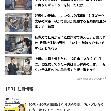
に奥さんがスイッチを切っただけ」
妊娠中の後輩に「レンタルDVD5箱」を運ばせた
先輩の末路 やがて自分が妊娠するも勤務態度が
悪くて…退職
転職先で社長から「経歴詐称で訴える」と言われ
た1級資格保持の男性 「いや～無知って怖いで
すね」と呆れる
上司に退職を伝えたら「12月末じゃなくて1月
に」と提案してきた→実は自己保身の工作、「セ
クハラ体質の上に卑怯者」と振り返る女性
Recommended by
【PR】注目情報
40代・50代の転職はやり方が9割。的ハズレなや
り方、終わりにしませんか