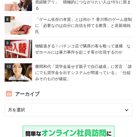
視経験アリ」 積極的につながりたい人は15％に留ま
る
「ゲーム依存の本質」とは何か？ 香川県のゲーム規制
に「必要なのは自分に自信を持てる教育」と若新雄純
氏
物騒過ぎる！パチンコ店で隣席の客を殴って逮捕 な
ぜホールには暴力事件を起こす客が出現するのか
勝間和代「奨学金返せず親子で自己破産」に苦言 「誰
にでも奨学金を出すシステムが間違っている」「仕組
みそのものが破綻」
アーカイブ