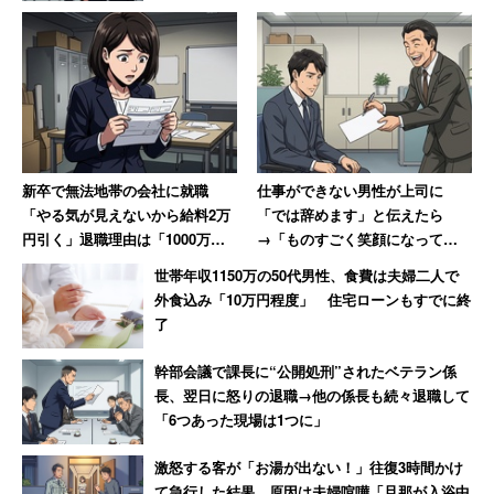
新卒で無法地帯の会社に就職
仕事ができない男性が上司に
「やる気が見えないから給料2万
「では辞めます」と伝えたら
円引く」退職理由は「1000万円
→「ものすごく笑顔になって、
売り上げてボーナス6万円」だっ
その場で退職届を書かされまし
世帯年収1150万の50代男性、食費は夫婦二人で
た女性【後編】
た」
外食込み「10万円程度」 住宅ローンもすでに終
了
幹部会議で課長に“公開処刑”されたベテラン係
長、翌日に怒りの退職→他の係長も続々退職して
「6つあった現場は1つに」
激怒する客が「お湯が出ない！」往復3時間かけ
て急行した結果 原因は夫婦喧嘩「旦那が入浴中