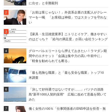
に出せ」と非難殺到
「お前は客じゃない！」外資系企業の支配人がクレー
マーを一喝 「お客様は神様」ではスタッフを守れな
い
【家具・生活雑貨業界】ニトリとイケア、働きやすい
のはどっち？ 「給与の満足度」が高い会社ランキング
グローバルエリートなら押えておきたい！ラマダン期
間中のエチケット「会議は集中力の高い午前中に」
「軽食を勧められても断る」
「最も危険な職業」と「最も安全な職業」トップ10
米調査
「決して好待遇ではないですが……」パソナの淡路
島"新卒1000人契約採用" 広報に改めて意義を聞いて
みた
働く女性の100％「仕事関係者のSNS申請を拒否・無