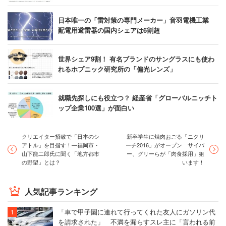
日本唯一の「雷対策の専門メーカー」音羽電機工業
配電用避雷器の国内シェアは6割超
世界シェア9割！ 有名ブランドのサングラスにも使わ
れるホプニック研究所の「偏光レンズ」
就職先探しにも役立つ？ 経産省「グローバルニッチト
ップ企業100選」が面白い
クリエイター招致で「日本のシ
新卒学生に焼肉おごる「ニクリ
アトル」を目指す！―福岡市・
ーチ2016」がオープン サイバ
山下龍二郎氏に聞く「地方都市
ー、グリーらが「肉食採用」狙
の野望」とは？
います！
人気記事ランキング
「車で甲子園に連れて行ってくれた友人にガソリン代
を請求された」 不満を漏らすスレ主に「言われる前