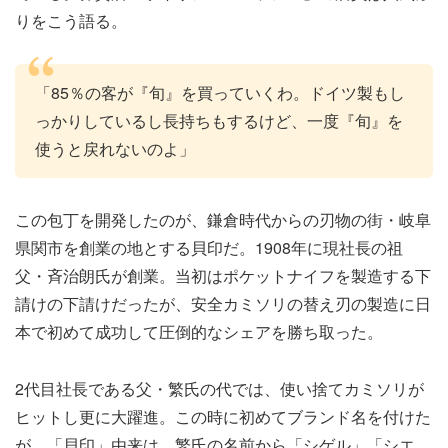
りをこう語る。
「85％の客が『旬』を買っていくわ。ドイツ製もし
っかりしているし長持ちもするけど、一度『旬』を
使うと戻れないのよ」
この包丁を開発したのが、鎌倉時代からの刃物の街・岐阜
県関市を創業の地とする貝印だ。1908年に現社長の祖
父・斉治朗氏が創業。当初はポケットナイフを製造する下
請けの下請けだったが、安全カミソリの替え刃の製造に日
本で初めて成功して圧倒的なシェアを勝ち取った。
2代目社長である父・繁氏の代では、使い捨てカミソリが
ヒットし更に大躍進。この時に初めてブランド名を付けた
が、「貝印」由来は、繁氏の名前から「シゲル」「シエ