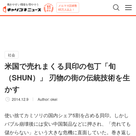
働きやすい職場を増やそう
メルマガ読者数
65万人以上！
社会
米国で売れまくる貝印の包丁「旬
（SHUN）」 刃物の街の伝統技術を生
かす
2014.12.9
Author:
okei
使い捨てカミソリの国内シェア5割を占める貝印。しかし
バブル崩壊後には安い中国製品などに押され、「売れても
儲からない」という大きな危機に直面していた。巻き返し