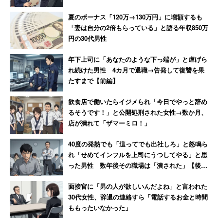
夏のボーナス「120万→130万円」に増額するも
「妻は自分の2倍もらっている」と語る年収850万
円の30代男性
年下上司に「あなたのような下っ端が」と虐げら
れ続けた男性 4カ月で退職→告発して復讐を果
たすまで【前編】
飲食店で働いたらイジメられ「今日でやっと辞め
るそうです！」と公開処刑された女性→数か月、
店が潰れて「ザマーミロ！」
40度の発熱でも「這ってでも出社しろ」と怒鳴ら
れ「せめてインフルを上司にうつしてやる」と思
った男性 数年後その職場は「潰された」【後
編】
面接官に「男の人が欲しいんだよね」と言われた
30代女性、辞退の連絡すら「電話するお金と時間
ももったいなかった」