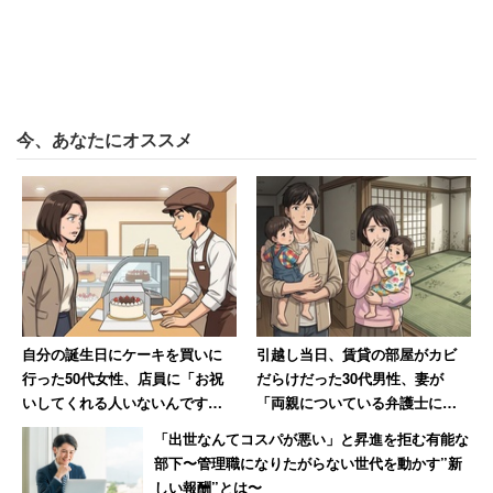
題を出して測定した。
この結果、総合テスト、文法テスト、ワーキングメモリの
容量はいずれも、女子の方が男子より高く、性差が認めら
れた。また、男子は文法テストとワーキングメモリ容量の
今、あなたにオススメ
間に有意な関連はなかったが、女子の場合、テストとワー
キングメモリ容量の間に正の相関が見られた。
また、文法的に正しい文（正文）の聞き取りの場合、習熟
度が上がるにつれ、男子は文法処理に関わる言語処理領域
の活動が増加。一方で女子は聴覚性言語領域の活動が増加
していた。文法的に正しくない文（非文）の場合は、男子
自分の誕生日にケーキを買いに
引越し当日、賃貸の部屋がカビ
行った50代女性、店員に「お祝
だらけだった30代男性、妻が
は脳全体の活動が低下する一方で、女子は正文と時と同様
いしてくれる人いないんです
「両親についている弁護士に相
に、音韻、意味、文全体の処理に関わる場所の活動が増加
か？」と言われて絶句
談しますね」と反撃した結果
「出世なんてコスパが悪い」と昇進を拒む有能な
した。
部下〜管理職になりたがらない世代を動かす”新
しい報酬”とは〜