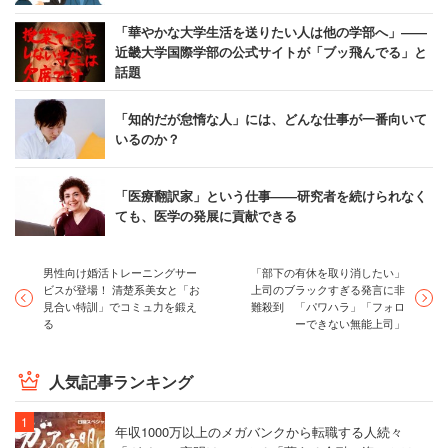
「華やかな大学生活を送りたい人は他の学部へ」――
近畿大学国際学部の公式サイトが「ブッ飛んでる」と
話題
「知的だが怠惰な人」には、どんな仕事が一番向いて
いるのか？
「医療翻訳家」という仕事――研究者を続けられなく
ても、医学の発展に貢献できる
男性向け婚活トレーニングサー
「部下の有休を取り消したい」
ビスが登場！ 清楚系美女と「お
上司のブラックすぎる発言に非
見合い特訓」でコミュ力を鍛え
難殺到 「パワハラ」「フォロ
る
ーできない無能上司」
人気記事ランキング
年収1000万以上のメガバンクから転職する人続々