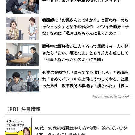
モヤまで！皆さまの投稿お待ちしております
看護師に「お孫さんにですか？」と言われ「めち
ゃショック」と語る50代女性 バツイチ独身・子
なしなのに「私おばあちゃんに見えたの？」
面接中に面接官が二人そろって居眠り→一人が起
きたら「おい、寝るなよ」ともう片方を起こして
「何事もなかったかのように再開」
40度の発熱でも「這ってでも出社しろ」と怒鳴ら
れ「せめてインフルを上司にうつしてやる」と思
った男性 数年後その職場は「潰された」【後
編】
Recommended by
【PR】注目情報
40代・50代の転職はやり方が9割。的ハズレなや
り方、終わりにしませんか