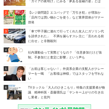
「ガイアの夜明け」にみる「夢ある金融の姿」とは
【レジ袋問題】エコバッグで「万引き犯」が増加か
「店内では買い物かごを使う」など業界団体がマナー
啓発
「車で甲子園に連れて行ってくれた友人にガソリン代
を請求された」 不満を漏らすスレ主に「言われる前
に出せ」と非難殺到
社内運動会って実際どうなの？ 「任意参加だけど強
制。不参加だと査定に影響」という声も
「お前は客じゃない！」外資系企業の支配人がクレー
マーを一喝 「お客様は神様」ではスタッフを守れな
い
TVタックル「大人のひきこもり」特集の支援業者が物
議 精神科医・斎藤環氏は「ヤンキー上がりの引き出
し業者」と批判