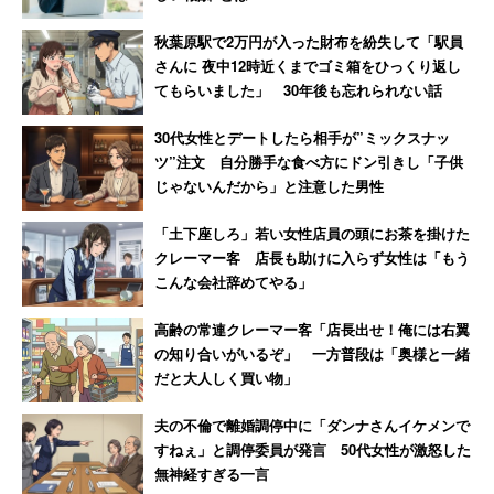
これらの研究成果は科学メディア、フロンティアーズ・イ
ン・ヒューマン・ニューロサイエンスの
オンライン版
で公
秋葉原駅で2万円が入った財布を紛失して「駅員
さんに 夜中12時近くまでゴミ箱をひっくり返し
開されている。首都大学東京が3月9日に同大学ホームペー
てもらいました」 30年後も忘れられない話
ジに掲載した
リリース
では、「この研究成果は今後、性差
を考慮した効果的な英語教授法や、脳科学研究の根拠に基
30代女性とデートしたら相手が”ミックスナッ
ツ”注文 自分勝手な食べ方にドン引きし「子供
づく英語学習法の開発への道を開く可能性がある」として
じゃないんだから」と注意した男性
いる。
「土下座しろ」若い女性店員の頭にお茶を掛けた
クレーマー客 店長も助けに入らず女性は「もう
こんな会社辞めてやる」
高齢の常連クレーマー客「店長出せ！俺には右翼
の知り合いがいるぞ」 一方普段は「奥様と一緒
だと大人しく買い物」
夫の不倫で離婚調停中に「ダンナさんイケメンで
すねぇ」と調停委員が発言 50代女性が激怒した
無神経すぎる一言