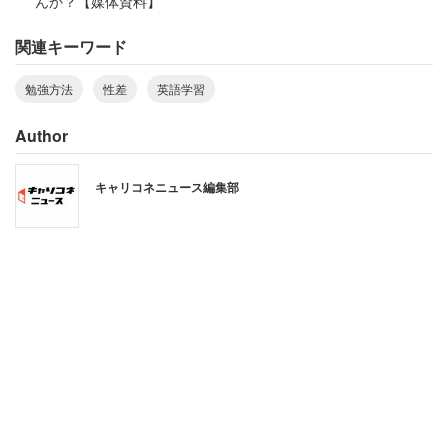
んか？【媒体資料】
関連キーワード
勉強方法
性差
英語学習
Author
研究は中学1年生から3年生、12～15歳の男女合計53人を
キャリコネニュース編集部
対象に、英文を聞き取る際の脳活動と、英語テストの成
績、ワーキングメモリの容量の調査をした。ワーキングメ
モリとは、短期的に情報を記憶しながら、記憶した容を更
新・操作・分析する能力のことを指す。
脳活動の計測では、英語の正文（文法的に正しい文）と非
文（文法が正しくない文）の聞き取りを行った。英語テス
トは、総合的能力を測るテストと文法テストの2種類を実
施。ワーキングメモリの容量は、文中から単語を覚える課