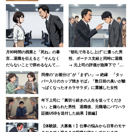
月90時間の残業と「死ね」の暴
“朝礼で吊るし上げ”に遭った男
言…退職を伝えると「そんなく
性、ボーナス支給と同時に退職
だらないことで辞めるなんて」
→ 元上司の評価が急降下で「ザ
→10年後、会社は倒産
マアミロと思いました」
同僚の“お裾分け”が「まずい」→ 絶縁 「タッ
パー入りのカップ焼きそば」「数日前の臭いが酸
っぱくなったオカラサラダ」に震撼した女性
年下上司に「裏切り続きの人生を送ってくださ
い」と煽られた男性 退職後、元職場にパワハラ
証拠USBを送付した結果【後編】
【体験談、大募集！】仕事の悩みから日常のモヤ