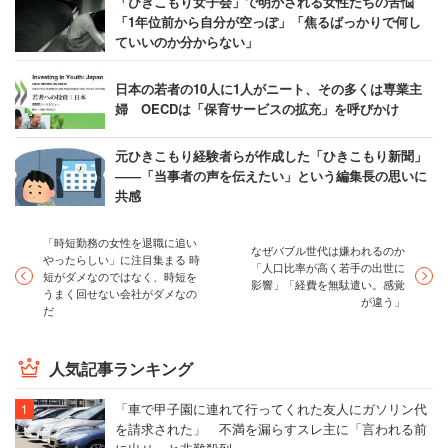
「ひきこもり女子会」で明かされる女性たちの苦悩
「1年位前から自分が空っぽ」「焦るばっかりで何し
ていいのか分からない」
日本の若者の10人に1人がニート、その多くは専業主
婦 OECDは「保育サービスの拡充」を呼びかけ
元ひきこもり経験者らが作成した「ひきこもり新聞」
――「当事者の声を伝えたい」という編集長の思いに
共感
「時短勤務の女性を退職に追い
なぜバブル世代は嫌われるのか
やったらしい」に注目集まる 時
「人口比率が高く若手の出世に
短がダメなのではなく、時短を
影響」「経費を無駄遣い。感覚
うまく回せない会社がダメなの
が違う」
だ
人気記事ランキング
「車で甲子園に連れて行ってくれた友人にガソリン代
を請求された」 不満を漏らすスレ主に「言われる前