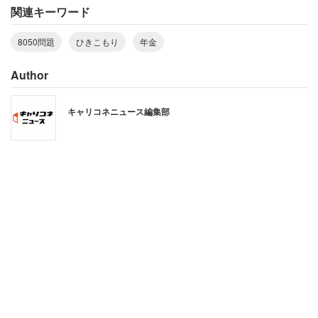
関連キーワード
8050問題
ひきこもり
年金
Author
キャリコネニュース編集部
同連合会は、全国各地にある家族会の全国組織。家族会の
設立やサポート、調査・研究を行っている。今回は、会員
であるひきこもり家族544人と当事者85人、または家族会
の各支部を対象にアンケートを行った。
初めてひきこもりになった年齢は、2004～09年には20～
21歳だった。しかし2010年以降、19～20歳とやや低年齢
化している。