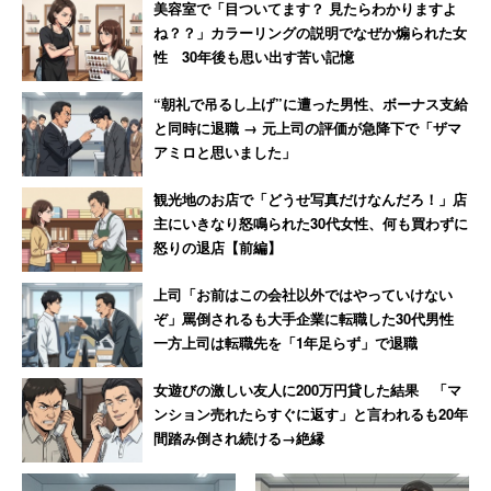
美容室で「目ついてます？ 見たらわかりますよ
こうした長期化・高年齢化について、同連合会の担当者
ね？？」カラーリングの説明でなぜか煽られた女
は、
性 30年後も思い出す苦い記憶
“朝礼で吊るし上げ”に遭った男性、ボーナス支給
と同時に退職 → 元上司の評価が急降下で「ザマ
「80代の親と50代の子どもが孤立し、生活に行き詰
アミロと思いました」
まることを『8050問題』と言います。中高年のひき
こもりがいる世帯は、親の年金で生活している場合
観光地のお店で「どうせ写真だけなんだろ！」店
主にいきなり怒鳴られた30代女性、何も買わずに
が多く、親が病気になったり、介護が必要になった
怒りの退店【前編】
りすると共倒れする危険があります。ひきこもりを
抱えた家族を孤立させないためにも、そうした家族
上司「お前はこの会社以外ではやっていけない
を探し、支援していく必要があるのです」
ぞ」罵倒されるも大手企業に転職した30代男性
一方上司は転職先を「1年足らず」で退職
女遊びの激しい友人に200万円貸した結果 「マ
と話した。
ンション売れたらすぐに返す」と言われるも20年
間踏み倒され続ける→絶縁
自治体には「実態に則した支援をしてもらい