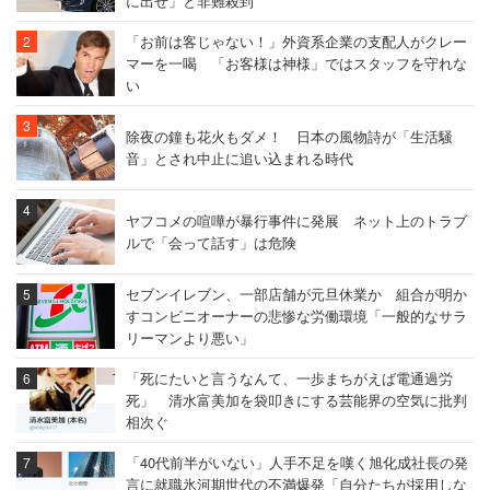
に出せ」と非難殺到
「お前は客じゃない！」外資系企業の支配人がクレー
マーを一喝 「お客様は神様」ではスタッフを守れな
い
除夜の鐘も花火もダメ！ 日本の風物詩が「生活騒
音」とされ中止に追い込まれる時代
ヤフコメの喧嘩が暴行事件に発展 ネット上のトラブ
ルで「会って話す」は危険
セブンイレブン、一部店舗が元旦休業か 組合が明か
すコンビニオーナーの悲惨な労働環境「一般的なサラ
リーマンより悪い」
「死にたいと言うなんて、一歩まちがえば電通過労
死」 清水富美加を袋叩きにする芸能界の空気に批判
相次ぐ
「40代前半がいない」人手不足を嘆く旭化成社長の発
言に就職氷河期世代の不満爆発「自分たちが採用しな