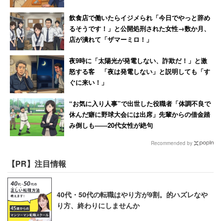
自治体に対しては、「本人や家族が地域で、どういう課題
に直面しているのかを丁寧に聞いて、そうした実態を知っ
飲食店で働いたらイジメられ「今日でやっと辞め
るそうです！」と公開処刑された女性→数か月、
たうえで、実態に則した支援をしてもらいたい」と要望し
店が潰れて「ザマーミロ！」
た。
夜9時に「太陽光が発電しない、詐欺だ！」と激
怒する客 「夜は発電しない」と説明しても「す
ぐに来い！」
“お気に入り人事”で出世した役職者「体調不良で
休んだ癖に野球大会には出席」先輩からの借金踏
み倒しも――20代女性が絶句
Recommended by
【PR】注目情報
40代・50代の転職はやり方が9割。的ハズレなや
り方、終わりにしませんか