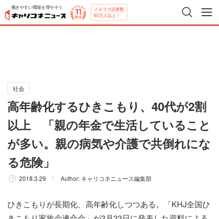
働きやすい職場を増やそう
メルマガ読者数
65万人以上！
社会
高年齢化するひきこもり、40代が2割
以上 「親の年金で生活していること
が多い。親の病気や介護で共倒れにな
る危険」
2018.3.29
Author:
キャリコネニュース編集部
ひきこもりが長期化、高年齢化しつつある。「KHJ全国ひ
きこもり家族会連合会」が3月23日に発表した資料による