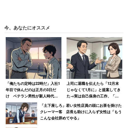
同連合会は、自治体に設置されている生活困窮者の「相談
窓口」215か所にも調査を実施。窓口で対応したことのあ
るひきこもりの年齢層は、40代が60.9％で最も多く、次い
今、あなたにオススメ
で30代が60.3％だった。50代も51.0％に上っており、高年
齢化が進んでいることがわかる。
相談窓口が対応した中高年のひきこもりのうち、ある50代
男性は、次のような状態だったという。
「父母とも高齢。親の年金で生活できており、親も
「俺たちの定時は22時だ」入社1
上司に退職を伝えたら「12月末
本人も困り感があまりない。相談員と一緒にハロー
年目で休んだのは正月の3日だ
じゃなくて1月に」と提案してき
け ベテラン男性が新人時代に
た→実は自己保身の工作、「セ
ワークに行く。しかし採用面接に落ちて後ろ向きな
目撃した“退職ドミノ”の現場
クハラ体質の上に卑怯者」と振
気持ちになってしまった。本人が希望する就職の内
「土下座しろ」若い女性店員の頭にお茶を掛けた
【前編】
り返る女性
クレーマー客 店長も助けに入らず女性は「もう
容が現実とかけ離れている」
こんな会社辞めてやる」