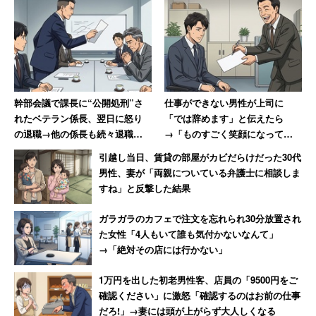
たい」
伊藤正俊共同代表は同日、同連合会のサイトに声明を掲
載。今年1月、札幌市内のアパートで母親（82）と長期間
ひきこもり状態だった娘（52）が衰弱死した事件に触れた
幹部会議で課長に“公開処刑”さ
仕事ができない男性が上司に
れたベテラン係長、翌日に怒り
「では辞めます」と伝えたら
上で、
の退職→他の係長も続々退職し
→「ものすごく笑顔になって、
て「6つあった現場は1つに」
その場で退職届を書かされまし
引越し当日、賃貸の部屋がカビだらけだった30代
た」
「ひきこもりは恥ずかしいことだからといって、子
男性、妻が「両親についている弁護士に相談しま
すね」と反撃した結果
供の存在を地域で知られないよう隠したりして、誰
にも相談できない、『助けて』と言えない、そんな
ガラガラのカフェで注文を忘れられ30分放置され
家族が、全国にはたくさんいます」
た女性「4人もいて誰も気付かないなんて」
→「絶対その店には行かない」
1万円を出した初老男性客、店員の「9500円をご
と指摘。同連合会では、「家族が元気を回復していくため
確認ください」に激怒「確認するのはお前の仕事
の活動をし、地域共生社会の構築を推進したい」といい、
だろ!」→妻には頭が上がらず大人しくなる