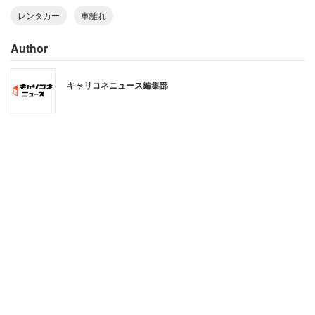
レンタカー
車離れ
Author
車を買いたくない理由で1番多かったのは、「買わなくて
も生活できる」（33％）だった。以後、「駐車場代など今
キャリコネニュース編集部
まで以上にお金がかかる」（27％）、「自分のお金は車以
外に使いたい」（25％）と続く。必要がないのに、高額で
維持費も掛かる車をわざわざ買いたくはないということだ
ろう。
車への関心が薄れている背景には、「お金の若者離れ」の
影響もありそうだ。毎月、自由に使える金額は「3万円未
満」までが56％と多数を占める。この限られたお金は、
「外食」（67％）、「通信費」（61％）、「ファッショ
ン関係」（54％）に使われており、これから増やしたい使
途は「貯金」が48％。とても車の購入に回すお金はなさそ
うだ。