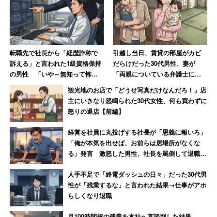
転職先で社長から「経歴詐称で
引越し当日、賃貸の部屋がカビ
訴える」と言われた1級資格保持
だらけだった30代男性、妻が
の男性 「いや～無知って怖い
「両親についている弁護士に相
ですね」と呆れる
談しますね」と反撃した結果
観光地のお店で「どうせ写真だけなんだろ！」店
主にいきなり怒鳴られた30代女性、何も買わずに
怒りの退店【前編】
経営を社員に丸投げする社長が「恩義に報いろ」
「俺が本気を出せば、お前らは居場所がなくな
る」発言 激怒した男性、社長を罵倒して退職
【後編】
人手不足で「終電ダッシュの日々」だった30代男
性が「残業するな」と言われた結果→仕事がアホ
らしくなり退職
月100時間超の残業を本社へ直談判した結果