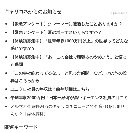
キャリコネからのお知らせ
sponsored
【緊急アンケート】クレーマーに遭遇したことありますか？
【緊急アンケート】夏のボーナスいくらですか？
【体験談募集中】「世帯年収1000万円以上」の世界ってどんな
車を買いたくない理由
感じですか？
【体験談募集中】「あ、この会社で頑張るのやめよう」と悟っ
た瞬間
「この会社終わってるな…」と思った瞬間 など、その他の投
稿はこちらから
ユニクロ社員の年収は？給与明細はこちら
平均年収2000万円！日本一給与が高いキーエンス社員の口コミ
メルマガ会員数64万のキャリコネニュースで企業PRをしませ
んか？【媒体資料】
関連キーワード