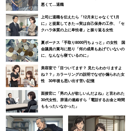
悪くて…退職
現在、車を持っていない世帯にその理由を聞くと、「ガソ
上司に退職を伝えたら「12月末じゃなくて1月
リン代や駐車場代が負担」が29％で最も高い。「車検費用
に」と提案してきた→実は自己保身の工作、「セ
が負担」（25％）、「自動車税が負担」（18％）、「使
クハラ体質の上に卑怯者」と振り返る女性
う用途がなくなる・ない」（18％）を挙げる人も多かっ
夏ボーナス「手取り8000円ちょっと」の女性 国
た。
会議員の賞与に怒り「何の成果もあげていないの
に、なんなら寝ているのに」
最近は、レンタカーやカーシェアの存在感が増しつつあ
る。認知度はそれぞれ、レンタカーで84％、カーシェアで
美容室で「目ついてます？ 見たらわかりますよ
ね？？」カラーリングの説明でなぜか煽られた女
36％だった。
性 30年後も思い出す苦い記憶
面接官に「男の人が欲しいんだよね」と言われた
30代女性、辞退の連絡すら「電話するお金と時間
ももったいなかった」