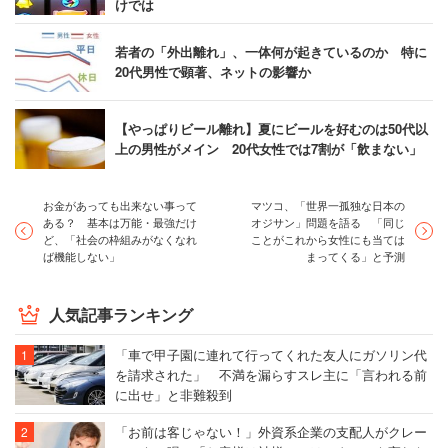
けでは
若者の「外出離れ」、一体何が起きているのか 特に
20代男性で顕著、ネットの影響か
【やっぱりビール離れ】夏にビールを好むのは50代以
上の男性がメイン 20代女性では7割が「飲まない」
お金があっても出来ない事って
マツコ、「世界一孤独な日本の
ある？ 基本は万能・最強だけ
オジサン」問題を語る 「同じ
ど、「社会の枠組みがなくなれ
ことがこれから女性にも当ては
ば機能しない」
まってくる」と予測
人気記事ランキング
「車で甲子園に連れて行ってくれた友人にガソリン代
を請求された」 不満を漏らすスレ主に「言われる前
に出せ」と非難殺到
「お前は客じゃない！」外資系企業の支配人がクレー