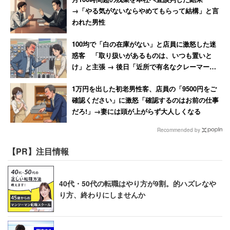
→「やる気がないならやめてもらって結構」と言
われた男性
100均で「白の在庫がない」と店員に激怒した迷
惑客 「取り扱いがあるものは、いつも置いと
け」と主張 → 後日「近所で有名なクレーマー」
と判明
1万円を出した初老男性客、店員の「9500円をご
確認ください」に激怒「確認するのはお前の仕事
だろ!」→妻には頭が上がらず大人しくなる
Recommended by
【PR】注目情報
40代・50代の転職はやり方が9割。的ハズレなや
り方、終わりにしませんか