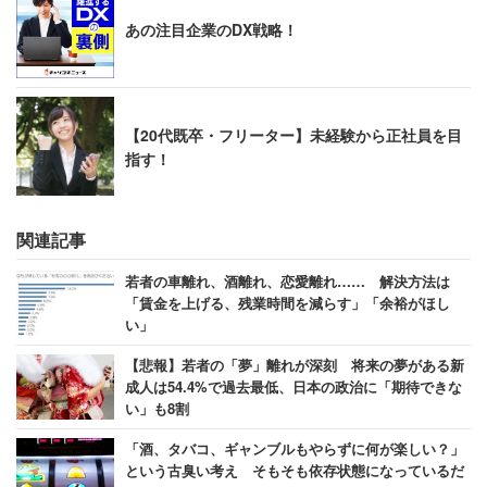
あの注目企業のDX戦略！
【20代既卒・フリーター】未経験から正社員を目
指す！
関連記事
若者の車離れ、酒離れ、恋愛離れ…… 解決方法は
「賃金を上げる、残業時間を減らす」「余裕がほし
い」
【悲報】若者の「夢」離れが深刻 将来の夢がある新
成人は54.4%で過去最低、日本の政治に「期待できな
い」も8割
「酒、タバコ、ギャンブルもやらずに何が楽しい？」
という古臭い考え そもそも依存状態になっているだ