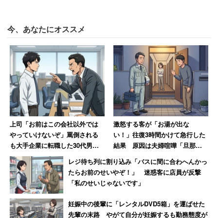
この調査結果が報じられると、瞬く間にネットで話題にな
今、あなたにオススメ
った。「電車+バス+徒歩で行ける範囲でも遊べる場所など
無数にある」「レンタカーで充分」などと、不必要だから
買わないという意見が相次いだ。
一方、「本当はめっちゃほしいけど貧困」「買えない」
と、お金がないから買えないという声も多かった。
上司「お前はこの会社以外では
激怒する客が「お湯が出な
やっていけないぞ」罵倒される
い！」往復3時間かけて急行した
カーシェアの認知度は約3割 レンタカーの認
も大手企業に転職した30代男
結果 原因は夫婦喧嘩「旦那が
性 一方上司は転職先を「1年足
入浴中に奥さんがスイッチを切
知度と大きな差
レジ待ち列に割り込み「バスに間に合わへんかっ
らず」で退職
っただけ」
たらお前のせいやぞ！」 迷惑客に店員が反撃
「私のせいじゃないです」
4500世帯全体の乗用車保有率は76.8％だった。首都圏で
妊娠中の後輩に「レンタルDVD5箱」を運ばせた
は64.6％、地方圏では83.7％と地方の保有率が高い。
先輩の末路 やがて自分が妊娠するも勤務態度が