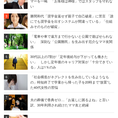
マーを一喝 「お客様は神様」ではスタッフを守れな
い
勝間和代「奨学金返せず親子で自己破産」に苦言 「誰
にでも奨学金を出すシステムが間違っている」「仕組
みそのものが破綻」
「電車や車で遠方まで行かないと公園で遊ばせられな
い」 深刻な「公園難民」を生み出す厄介なママ友関
係
30代以上の7割が「定年後給与が下がっても働きた
い」 しかし定年後のキャリア対策が「十分できてい
る」人は1％のみ
「社会構造がネグレクトを生み出しているようなも
の」時短終了で学童から帰った子を20時まで“放置”し
た40代女性の苦悩
夫の葬儀で香典ゼロ…「お返しに困るよね」と言い
訳、30年利用され続けたママ友と絶縁