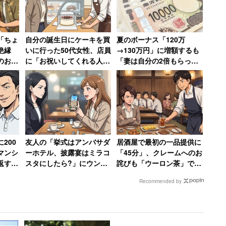
「ちょ
自分の誕生日にケーキを買
夏のボーナス「120万
で絶縁
いに行った50代女性、店員
→130万円」に増額するも
のお子
に「お祝いしてくれる人い
「妻は自分の2倍もらって
NS
ないんですか？」と言われ
いる」と語る年収850万円
を受ける頻度が高く、医療費の増加につながってい
人の末
て絶句
の30代男性
で支払う自己負担を引き上げるべきだと財務省は主張
受診する場合にも、自己負担を引き上げることを検討
200
友人の「挙式はアンバサダ
居酒屋で最初の一品提供に
る「かかりつけ医」の方が余計な薬代などを減らせる
マンシ
ーホテル、披露宴はミラコ
「45分」、クレームへのお
返す」
スタにしたら?」にウンザ
詫びも「ウーロン茶」で
踏み倒
リ→ミラコスタで挙式も
「最悪過ぎてお店の名前も
Recommended by
「呼んでません」と絶縁し
覚えていません」と語る女
た女性
性
の回りの世話をする「生活援助サービス」に、ホーム
ィアを活用することが提案された。安い費用でサービ