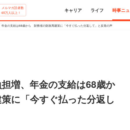
メルマガ読者数
キャリア
ライフ
時事ニュ
65万人以上！
、年金の支給は68歳から 財務省の財政再建策に「今すぐ払った分返して」と反発の声
担増、年金の支給は68歳か
建策に「今すぐ払った分返し