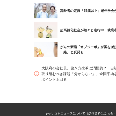
生活援助の担い手を地域住民やボランテ
高齢者の定義「75歳以上」老年学会
担い手確保むずい」と人材が確保を懸念
祉士の資格を持った人が担っていること
超高齢化社会が着々と進行中 就業者
「生活援助サービスがただの掃
がんの新薬「オプジーボ」が国を滅
認知症老人に配慮しながらの掃
一緒」と反発も
ってたら大間違い」
大阪府の会社員、働き方改革に消極的？ 自
取り組むべき課題「分からない」、全国平均を
ポイント上回る
といった指摘もあった。
年金支給開始年齢の引き上げについても
ない」と嘆く人が多かった。年金を支払
当たり前だ。「若い人達が自分達は年金
キャリコネニュースについて（媒体資料はこちら