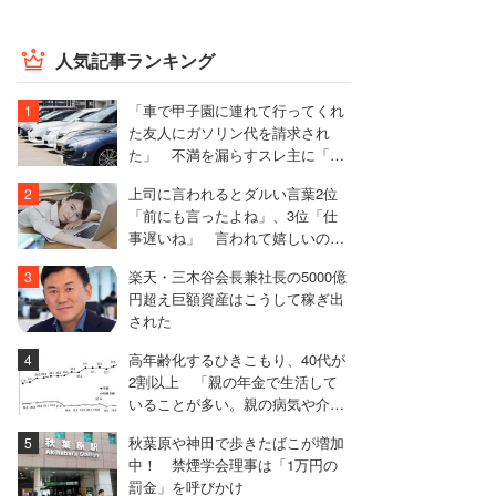
人気記事ランキング
「車で甲子園に連れて行ってくれ
た友人にガソリン代を請求され
た」 不満を漏らすスレ主に「言
われる前に出せ」と非難殺到
上司に言われるとダルい言葉2位
「前にも言ったよね」、3位「仕
事遅いね」 言われて嬉しいのは
「君がいると安心だ」
楽天・三木谷会長兼社長の5000億
円超え巨額資産はこうして稼ぎ出
された
高年齢化するひきこもり、40代が
2割以上 「親の年金で生活して
いることが多い。親の病気や介護
で共倒れになる危険」
秋葉原や神田で歩きたばこが増加
中！ 禁煙学会理事は「1万円の
罰金」を呼びかけ