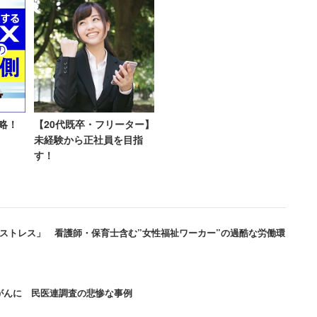
。
歳へと段階的に引き上げられる厚生年金の支給開始年齢
り出したりするような提案に対して、ネットでは反発
略！
【20代既卒・フリーター】
を抑制する案に対しては、「『かぜだと思ってたら実
未経験から正社員を目指
ような思いをすることある」「軽い症状で気軽にこれ
す！
見が相次いでいた。
ストレス」 看護師・保育士含む”女性福祉ワーカー”の過酷な労働環
ると思ってたら大間違い」「地域
ずい」
がんに 民医連調査の悲惨な事例