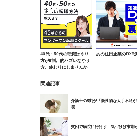
スを提供し、介護費を抑える狙いがある
さらに、2025年にかけて60歳から65
を、さらに68歳まで引き上げる。
個人の負担を増やしたり、地域住民を駆
40代・50代の転職はやり
あの注目企業のDX戦
の声が広がっている。軽い症状での受診
方が9割。的ハズレなやり
は〇〇だった』って医者でも冷や汗かく
方、終わりにしませんか
るから重症化しないのでは」といった意
関連記事
介護士の8割が「慢性的な人手不足が
「生活援助が簡単に出来
境
によっては担い手確保む
貧困で病院に行けず、気づけば末期