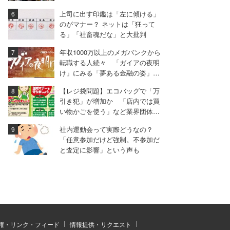
上司に出す印鑑は「左に傾ける」
のがマナー？ ネットは「狂って
る」「社畜魂だな」と大批判
年収1000万以上のメガバンクから
転職する人続々 「ガイアの夜明
け」にみる「夢ある金融の姿」と
は
【レジ袋問題】エコバッグで「万
引き犯」が増加か 「店内では買
い物かごを使う」など業界団体が
マナー啓発
社内運動会って実際どうなの？
「任意参加だけど強制。不参加だ
と査定に影響」という声も
権・リンク・フィード
情報提供・リクエスト