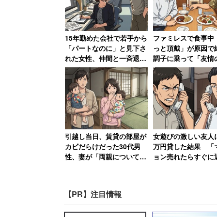
15年勤めた会社で若手から
ファミレスで食事中
「パートなのに」と見下さ
っと頂戴」が原因
れた女性、仲間と一斉退職
調子に乗って「友情
した結果
様ランチ」を作ってS
報道によると、日本では軽い症状で診察
で“プチバズ”した友
る。そのため軽い症状での受診は、窓口
路
しているという。
また「かかりつけ医」以外の医療機関を
引越し当日、賃貸の部屋が
女遊びの激しい友人に
している。患者の健康状態を把握してい
カビだらけだった30代男
万円貸した結果 「
性、妻が「両親についてい
ョン売れたらすぐに
と考えられるからだ。
る弁護士に相談しますね」
と言われるも20年間
と反撃した結果
され続ける→絶縁
介護費については、調理や掃除などの身
【PR】注目情報
ヘルパーではなく、地域住民やボランテ