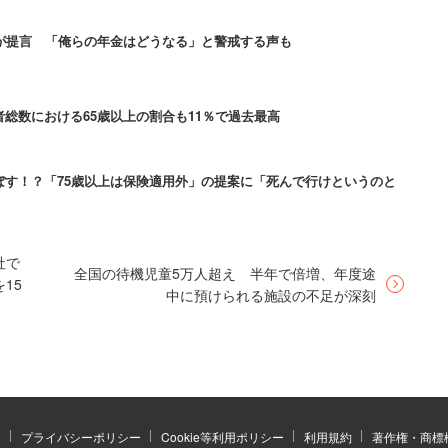
ィアにするという提案については、「地域によっては
が提言 「俺らの年金はどうなる」と警戒する声も
する声が多かった。現状ではホームヘルパーや介護福
から、
総数における65歳以上の割合も11％で過去最高
除洗濯代行なわけねえだろう（中略）要介護度1の
ぼす！？「75歳以上は保険適用外」の提案に「死んで行けというのと
除洗濯料理その他諸々の援助が簡単に出来ると思
社で
全国の待機児童5万人超え 半年で倍増、年度途
15
中に預けられる施設の不足が深刻
、「今すぐ払った分返して」「もう受け取れる気がし
っているのに、支給開始が遅れれば、不満に思うのは
なんか貰えないんじゃないかと益々納めなくなる」と
）
プライバシーポリシー
Cookie等利用ポリシー
利用規約
著作権・商標