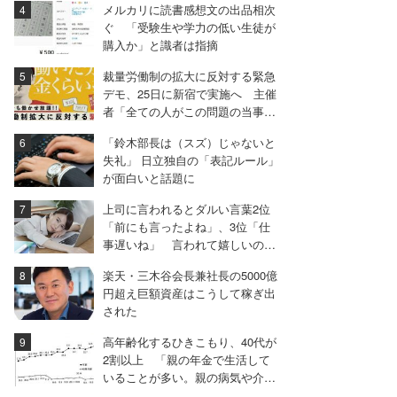
メルカリに読書感想文の出品相次
ぐ 「受験生や学力の低い生徒が
購入か」と識者は指摘
裁量労働制の拡大に反対する緊急
デモ、25日に新宿で実施へ 主催
者「全ての人がこの問題の当事者
になりうる」
「鈴木部長は（スズ）じゃないと
失礼」 日立独自の「表記ルール」
が面白いと話題に
上司に言われるとダルい言葉2位
「前にも言ったよね」、3位「仕
事遅いね」 言われて嬉しいのは
「君がいると安心だ」
楽天・三木谷会長兼社長の5000億
円超え巨額資産はこうして稼ぎ出
された
高年齢化するひきこもり、40代が
2割以上 「親の年金で生活して
いることが多い。親の病気や介護
で共倒れになる危険」