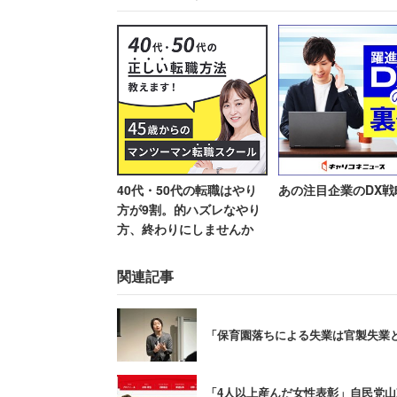
2位「神奈川県」（4411人）
3位「埼玉県」（4263人）
4位「沖縄県」（396人）
5位「大阪府」（3922人）
6位「千葉県」（3664人）
7位「兵庫県」（3300人）
40代・50代の転職はやり
あの注目企業のDX戦
方が9割。的ハズレなやり
市町村別では「横浜市」が1877人で最多
方、終わりにしませんか
市」（1335人）、「札幌市」（946人
中している。
関連記事
なお、今回発表された10月1日時点での
「保育園落ちによる失業は官製失業
め、参考値として集計されている。全国的
している。
「4人以上産んだ女性表彰」自民党