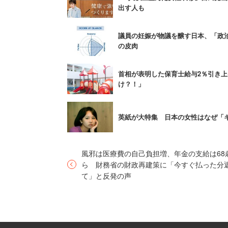
出す人も
議員の妊娠が物議を醸す日本、「政治
の皮肉
首相が表明した保育士給与2％引き
け？！」
英紙が大特集 日本の女性はなぜ「
風邪は医療費の自己負担増、年金の支給は68
ら 財務省の財政再建策に「今すぐ払った分
て」と反発の声