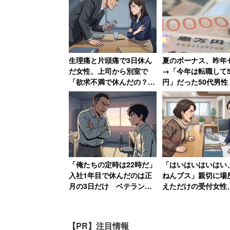
生理痛と片頭痛で3日休ん
夏のボーナス、昨年
昨年10月1日時点の待機児童数は、同年4
だ女性、上司から別室で
→「今年は転職して5
「欲求不満で休んだの？」
円」だった50代男性
る。産休や育休が年度途中に終了した場
とセクハラ受けて退職→そ
までの働きは一体何
ためと考えられる。
の後、会社倒産で「ザマー
んだ…」という人も
ミロ！」
保育園側の受け入れ体制は4月に向けて
だ。待機児童の数が年度末にかけて増え
「俺たちの定時は22時だ」
「はいはいはいはい
入社1年目で休んだのは正
ねんブス」親切に場
都道府県別で見ると、待機児童の数は「東京
月の3日だけ ベテラン男
えただけの受付女性
めている。2位以降は以下の通り。
性が新人時代に目撃し
なりの暴言に絶句
た“退職ドミノ”の現場【前
編】
【PR】注目情報