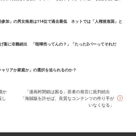
参加」の男女格差は114位で過去最低 ネットでは「人権後進国」と
上げ案に非難続出 「喧嘩売ってんの？」「たった2パーってそれだ
キャリアか家庭か」の選択を迫られるのか？
歳か
「漫画村閉鎖は困る」若者の発言に批判続出
返し
「海賊版を許せば、良質なコンテンツの作り手が
いなくなる」