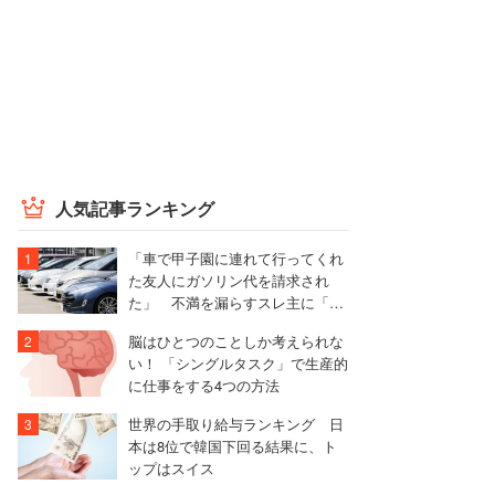
人気記事ランキング
「車で甲子園に連れて行ってくれ
た友人にガソリン代を請求され
た」 不満を漏らすスレ主に「言
われる前に出せ」と非難殺到
脳はひとつのことしか考えられな
い！ 「シングルタスク」で生産的
に仕事をする4つの方法
世界の手取り給与ランキング 日
本は8位で韓国下回る結果に、ト
ップはスイス