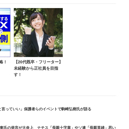
略！
【20代既卒・フリーター】
未経験から正社員を目指
。2位は「さいたま市」（1345人）で、その後「大阪
す！
）、「岡山市」（652人）と続く。保育需要は都心部に集
待機児童数は、自治体ごとに入園手続き等が異なるた
と言っていい」保護者らのイベントで駒崎弘樹氏が語る
な待機児童数の動向は、毎年4月1日時点の数で把握
山東氏の発言が大炎上 ナチス「母親十字章」やソ連「母親英雄」思い