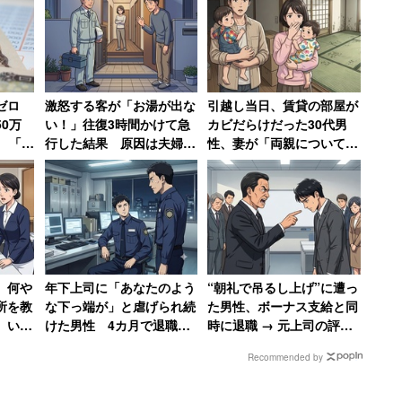
ゼロ
激怒する客が「お湯が出な
引越し当日、賃貸の部屋が
月1日時点の2万6081人と比べると、ほぼ倍増してい
0万
い！」往復3時間かけて急
カビだらけだった30代男
 「今
行した結果 原因は夫婦喧
性、妻が「両親についてい
合、入園を希望しても受け入れられないケースが多い
だった
嘩「旦那が入浴中に奥さん
る弁護士に相談しますね」
がスイッチを切っただけ」
と反撃した結果
整備されるため、年度途中での入園は難しいのが現状
る傾向があるのは、このためだ。
、何や
年下上司に「あなたのよう
“朝礼で吊るし上げ”に遭っ
所を教
な下っ端が」と虐げられ続
た男性、ボーナス支給と同
都」が1万2469人で最も多く、全国の約22％を占
、いき
けた男性 4カ月で退職→
時に退職 → 元上司の評価
告発して復讐を果たすまで
が急降下で「ザマアミロと
Recommended by
【前編】
思いました」