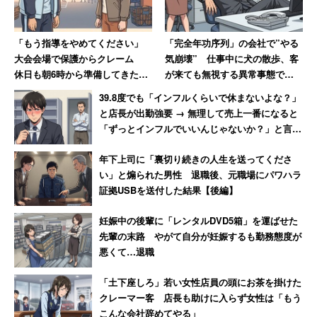
て来ているのかもしれない。
「もう指導をやめてください」
「完全年功序列」の会社で”やる
大会会場で保護からクレーム
気崩壊” 仕事中に犬の散歩、客
休日も朝6時から準備してきた部
が来ても無視する異常事態で
活動の指導者が思うこと
「若い社員が毎年辞めていきま
39.8度でも「インフルくらいで休まないよな？」
す」
と店長が出勤強要 → 無理して売上一番になると
「ずっとインフルでいいんじゃないか？」と言わ
れて激怒した男性
年下上司に「裏切り続きの人生を送ってくださ
い」と煽られた男性 退職後、元職場にパワハラ
証拠USBを送付した結果【後編】
妊娠中の後輩に「レンタルDVD5箱」を運ばせた
先輩の末路 やがて自分が妊娠するも勤務態度が
悪くて…退職
「土下座しろ」若い女性店員の頭にお茶を掛けた
クレーマー客 店長も助けに入らず女性は「もう
こんな会社辞めてやる」