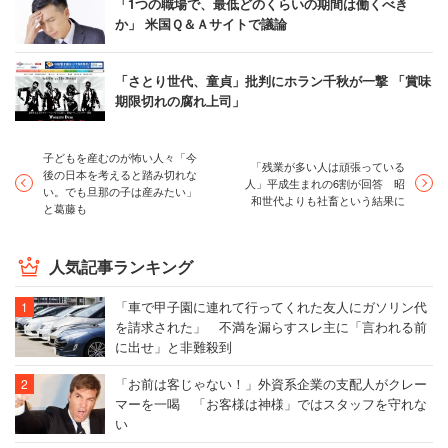
「1つの職場で、最低どのくらいの期間は働くべき
か」 米国Ｑ＆Ａサイトで議論
「さとり世代、童貞」批判にホラン千秋が一撃 「賞味
期限切れの腐れ上司」
子どもを産むのが怖い人々「今
「残業が多い人は頑張っている
後の日本を考えると踏み切れな
人」平成生まれの6割が回答 昭
い。でも旦那の子は産みたい」
和世代よりも社畜という結果に
と葛藤も
人気記事ランキング
「車で甲子園に連れて行ってくれた友人にガソリン代
を請求された」 不満を漏らすスレ主に「言われる前
に出せ」と非難殺到
「お前は客じゃない！」外資系企業の支配人がクレー
マーを一喝 「お客様は神様」ではスタッフを守れな
い