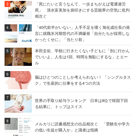
「死にたいと言うなんて、一歩まちがえば電通過労
死」 清水富美加を袋叩きにする芸能界の空気に批判
相次ぐ
「40代前半がいない」人手不足を嘆く旭化成社長の発
言に就職氷河期世代の不満爆発「自分たちが採用しな
かったくせに」「当たり前」
本田圭佑、学校に行きたくない子どもに「別に行かん
でいいよ。人生は1回、時間を無駄にするな」とエー
ル
脳はひとつのことしか考えられない！ 「シングルタス
ク」で生産的に仕事をする4つの方法
世界の手取り給与ランキング 日本は8位で韓国下回
る結果に、トップはスイス
メルカリに読書感想文の出品相次ぐ 「受験生や学力
の低い生徒が購入か」と識者は指摘