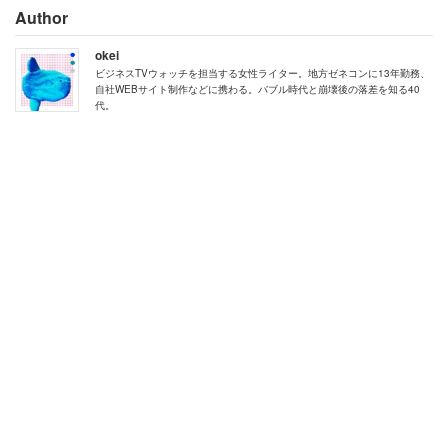
Author
okei
人生において「絶対に学歴が必要」と「学歴はなくてもい
ビジネスTVウォッチを担当する女性ライター。地方ゼネコンに13年勤務、
自社WEBサイト制作などに携わる。バブル時代と崩壊後の落差を知る40
い」では、どちらの考えに近いか聞いた。平成生まれで
代。
は、「絶対に学歴が必要」が9.2％、「どちらかといえば
必要」が31.6％で、必要だとする人は約4割に留まった。
対して「学歴はなくてもいい」は18％、「どちらかといえ
ばなくてもいい」が41.2％で、合計で6割近い平成生まれ
が「学歴は幸せな人生のために必ずしも必要ではない」と
考えていることがわかった。
一方、昭和生まれでは「学歴が必要」と考える人が多数派
となっている。「絶対に学歴が必要」9.8％、「どちらか
といえば必要」41.2％で、必要派が合わせて51％と半数を
超えた。「学歴がなくてもいい」は9.2％と平成生まれの