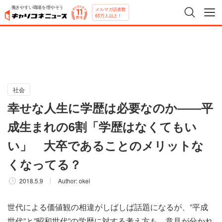
働きやすい職場を増やそう
メルマガ読者数
65万人以上！
社会
幸せな人生に学歴は必要なのか――平
成生まれの6割「学歴はなくてもい
い」 大卒であることのメリットな
くなってる？
2018.5.9
Author:
okei
世代による価値観の相違がしばしば話題になるが、”平成
世代”と”昭和世代”の学歴に対する考え方も、意見が分かれ