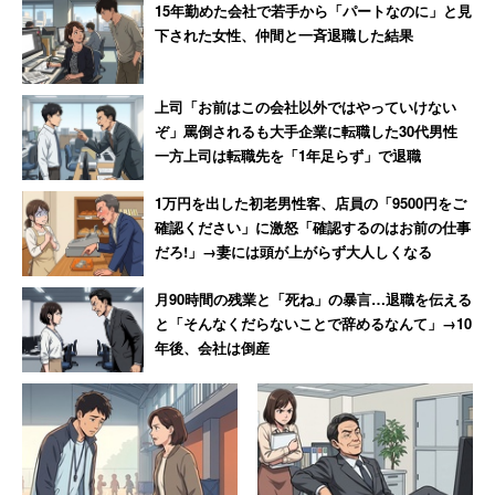
15年勤めた会社で若手から「パートなのに」と見
対して、平成生まれに「学歴はなくてもいい」が6割を占
下された女性、仲間と一斉退職した結果
めることは興味深い。20～28歳は大卒・高卒の違いが人
生にさほど影響を与えていない、もしくは大卒であること
上司「お前はこの会社以外ではやっていけない
のメリットを感じられないのかもしれない。
ぞ」罵倒されるも大手企業に転職した30代男性
一方上司は転職先を「1年足らず」で退職
学歴が賃金差や信用に繋がる経験がまだ少ないことや、重
1万円を出した初老男性客、店員の「9500円をご
い奨学金返済に苦しむくらいなら、早いうちに働きだした
確認ください」に激怒「確認するのはお前の仕事
方がいいという考え方もあるだろう。
だろ!」→妻には頭が上がらず大人しくなる
月90時間の残業と「死ね」の暴言…退職を伝える
正確なところは、学歴別の調査を見る必要がある。しかし
と「そんなくだらないことで辞めるなんて」→10
何より、世代別で意識に開きが出たことは、「良い学校に
年後、会社は倒産
入れば良い就職が出来て幸せな人生になる」というような
人生設計が、描けない時代であると示唆しているように思
う。そうした人生にしたいかどうかも別問題で、「いまの
新入社員はプライベート重視」といわれるように、何が人
生における幸せなのかという、そもそもの価値観が変わっ