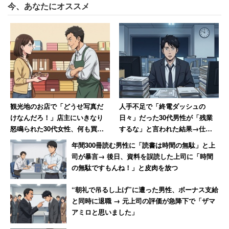
今、あなたにオススメ
ほぼ半数で、「どちらかといえばなくてもいい」は39.8％
だった。
いい学校を出たらいい会社に入れて幸せに、
ということが成り立たない時代？
観光地のお店で「どうせ写真だ
人手不足で「終電ダッシュの
さほど大きな差ではないように見えるが、昭和生まれが学
けなんだろ！」店主にいきなり
日々」だった30代男性が「残業
歴を重視する理由はよくわかる。「学歴がある」を仮に
怒鳴られた30代女性、何も買わ
するな」と言われた結果→仕事
ずに怒りの退店【前編】
がアホらしくなり退職
「大学卒」と考えると、この世代はどんなレベルの大学で
年間300冊読む男性に「読書は時間の無駄」と上
も歴然と賃金や労働待遇に差が出ることを体感している。
司が暴言→ 後日、資料を誤読した上司に「時間
の無駄ですもんね！」と皮肉を放つ
就職や転職の際、募集要項が「大卒」となっていて落胆し
“朝礼で吊るし上げ”に遭った男性、ボーナス支給
た人も多いだろう。年功序列が崩れたといっても、まだ多
と同時に退職 → 元上司の評価が急降下で「ザマ
アミロと思いました」
くの企業はこれまでのやり方を踏襲している。