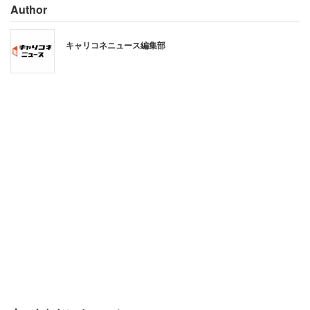
Author
2位はJR京葉線の「葛西臨海公園駅」（5.7万円、14分、
キャリコネニュース編集部
東京都江戸川区）。同駅は上位16駅のうち最も東京駅まで
の所要時間が短い。駅南側にある葛西臨海公園には、広い
芝生の広場のほか、水族園や鳥類園などがあり、休日を家
族やカップルで過ごすのに適している。
3位は東京メトロ東西線の「南行徳駅」（5.9万円、29分、
千葉県市川市）、4位は都営地下鉄新宿線の「一之江駅」
（6.0万円、27分、東京都江戸川区）だった。
同率5位はJR総武線の「東船橋駅」（6.3万円、29分、千
葉県船橋市）と「津田沼駅」（6.3万円、28分、千葉県習
志野市）だった。