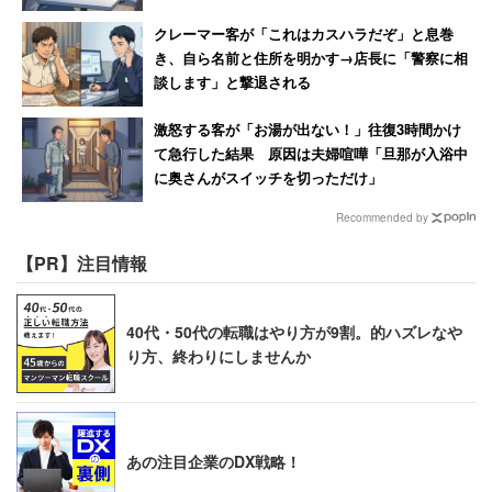
クレーマー客が「これはカスハラだぞ」と息巻
き、自ら名前と住所を明かす→店長に「警察に相
談します」と撃退される
激怒する客が「お湯が出ない！」往復3時間かけ
て急行した結果 原因は夫婦喧嘩「旦那が入浴中
に奥さんがスイッチを切っただけ」
Recommended by
【PR】注目情報
40代・50代の転職はやり方が9割。的ハズレなや
り方、終わりにしませんか
あの注目企業のDX戦略！