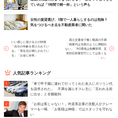
ていれば「1時間で精一杯」という声も
女性の賃貸選び、1階で一人暮らしするのは危険？
気をつけるべき点を不動産業者に聞いた
国土交通省で働く職員の不満
いい感じに老ける人の特徴
「残業代は当然のように満額出
「自分の年齢を受け入れてい
ない」「PC環境は危機管理、災
る」「実生活が満たされてい
害対応部署官庁にしては良くな
る」「お金に余裕」
い」
人気記事ランキング
「車で甲子園に連れて行ってくれた友人にガソリン代
を請求された」 不満を漏らすスレ主に「言われる前
に出せ」と非難殺到
「お前は客じゃない！」外資系企業の支配人がクレー
マーを一喝 「お客様は神様」ではスタッフを守れな
い