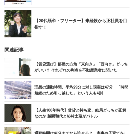
【20代既卒・フリーター】未経験から正社員を目
指す！
関連記事
【賃貸選び】部屋の方角「東向き」「西向き」どっち
がいい？ それぞれの利点を不動産業者に聞いた
理想の通勤時間、平均29分に対し現実は47分 「時間
短縮のため引っ越した」という人も4割
【人生100年時代】賃貸と持ち家、結局どっちが正解
なのか 勝間和代と杉村太蔵がバトル
通勤時間は何分までなら許せる？ 家事や子育てをし