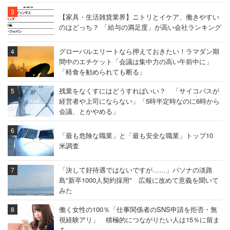
【家具・生活雑貨業界】ニトリとイケア、働きやすい
のはどっち？ 「給与の満足度」が高い会社ランキング
グローバルエリートなら押えておきたい！ラマダン期
間中のエチケット「会議は集中力の高い午前中に」
「軽食を勧められても断る」
残業をなくすにはどうすればいい？ 「サイコパスが
経営者や上司にならない」「5時半定時なのに6時から
会議、とかやめる」
「最も危険な職業」と「最も安全な職業」トップ10
米調査
「決して好待遇ではないですが……」パソナの淡路
島"新卒1000人契約採用" 広報に改めて意義を聞いて
みた
働く女性の100％「仕事関係者のSNS申請を拒否・無
視経験アリ」 積極的につながりたい人は15％に留ま
る