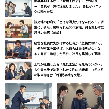
部署異動するから「時給下げます」その結果
→「全員が一気に退職しました」 会社がパニッ
クに陥った話
「商店街は扱っている商品の価格も安く、昭和レト
観光地のお店で「どうせ写真だけなんだろ！」店
ロ感のあふれる純喫茶店なども多い。駅から少し離
主にいきなり怒鳴られた30代女性、何も買わずに
れると高層マンションも充実しているため、物件選
怒りの退店【前編】
びによってはディープな楽しみと快適な生活の両方
経営を社員に丸投げする社長が「恩義に報いろ」
を満喫できるだろう」
「俺が本気を出せば、お前らは居場所がなくな
る」発言 激怒した男性、社長を罵倒して退職
【後編】
としている。
上司が退職したら「最低査定から最高ランクへ」
大企業出身で冷遇された女性の逆転劇 →元上司
の取り巻きは「2日間会社を欠勤」
調査では、今年3月1日～5月31日の期間に「SUUMO」に
掲載された賃貸物件の家賃（管理費含む）の中央値を算
出。調査対象の物件は「最寄り駅から徒歩15分以内」
「10平米以上40平米未満」「ワンルーム、1K、1DK」と
した。