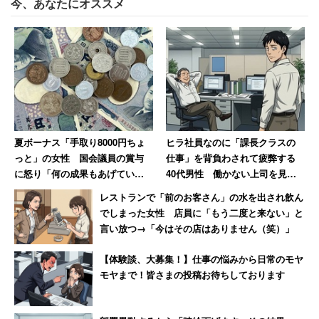
今、あなたにオススメ
上位10駅に絞って見ると、約半数が千葉県にある駅だ。
JR総武線や京葉線は快速運行があり、東京駅までの所要
時間が短く、乗り換えの必要もないため、通勤に便利だ。
小岩駅は「商店街は商品の価格も安く、昭和
レトロ感のあふれる純喫茶店なども多い」
夏ボーナス「手取り8000円ちょ
ヒラ社員なのに「課長クラスの
っと」の女性 国会議員の賞与
仕事」を背負わされて疲弊する
に怒り「何の成果もあげていな
40代男性 働かない上司を見て
調査を行なったリクルート住まいカンパニーが注目するの
いのに、なんなら寝ているの
気づいた「残酷な事実」
が、11位にランクインしたJR総武線の「小岩駅」（6.5万
レストランで「前のお客さん」の水を出され飲ん
に」
でしまった女性 店員に「もう二度と来ない」と
円、20分、東京都江戸川区）。同駅には各駅停車しか止ま
言い放つ→「今はその店はありません（笑）」
らないが、東京駅からの乗車時間は20分とアクセスは抜群
だ。また駅の南口には3つの大きな商店街があり、下町情
【体験談、大募集！】仕事の悩みから日常のモヤ
モヤまで！皆さまの投稿お待ちしております
緒あふれる街でもある。
同社は、小岩駅の魅力について、