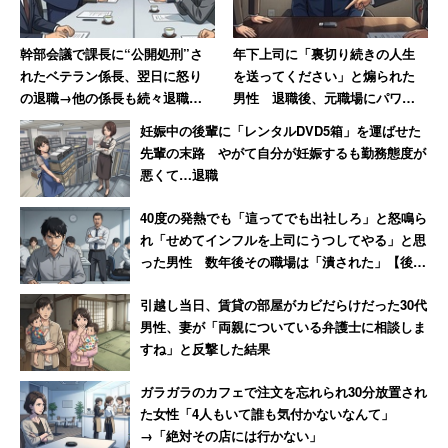
幹部会議で課長に“公開処刑”さ
年下上司に「裏切り続きの人生
れたベテラン係長、翌日に怒り
を送ってください」と煽られた
の退職→他の係長も続々退職し
男性 退職後、元職場にパワハ
て「6つあった現場は1つに」
ラ証拠USBを送付した結果【後
妊娠中の後輩に「レンタルDVD5箱」を運ばせた
編】
先輩の末路 やがて自分が妊娠するも勤務態度が
悪くて…退職
40度の発熱でも「這ってでも出社しろ」と怒鳴ら
れ「せめてインフルを上司にうつしてやる」と思
った男性 数年後その職場は「潰された」【後
編】
引越し当日、賃貸の部屋がカビだらけだった30代
男性、妻が「両親についている弁護士に相談しま
すね」と反撃した結果
ガラガラのカフェで注文を忘れられ30分放置され
た女性「4人もいて誰も気付かないなんて」
→「絶対その店には行かない」