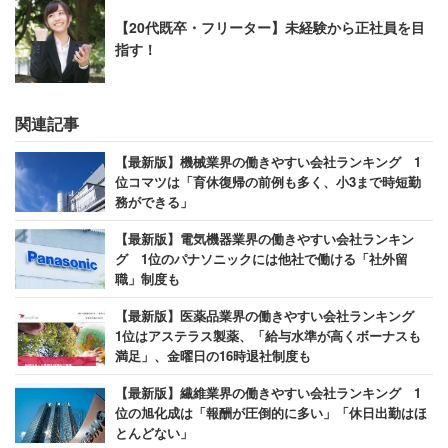
【20代既卒・フリーター】未経験から正社員を目
指す！
「わたしの所属している部署では残業管理が徹底さ
れており、残業は月10時間以内、サービス残業はい
関連記事
っさいなかった。有給休暇も非常に取りやすい雰囲
【最新版】機械業界の働きやすい会社ランキング 1
気であった。部署の雰囲気もよく、尊敬できる人が
位コマツは「育休復帰の前例も多く、小3まで時短勤
多く働いている」
務ができる」
（人事 20代後半 女性 年収450万円）
【最新版】電気機器業界の働きやすい会社ランキン
グ 1位のパナソニックには他社で働ける「社外留
職」制度も
【最新版】医薬品業界の働きやすい会社ランキング
日産「長時間勤務は仕事ができない、または
1位はアステラス製薬、「給与水準が高くボーナスも
マネージメントが悪いと評価される」
満足」、金曜日の16時退社制度も
【最新版】繊維業界の働きやすい会社ランキング 1
位の旭化成は「報酬が圧倒的に多い」「休日出勤はほ
同4位：
日産自動車
（3.44点）
とんどない」
～電気自動車（EV）分野に注力～