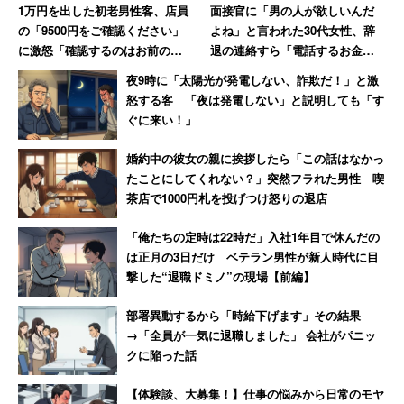
1万円を出した初老男性客、店員
面接官に「男の人が欲しいんだ
（機械設計 40代前半 男性 年収800万円）
の「9500円をご確認ください」
よね」と言われた30代女性、辞
に激怒「確認するのはお前の仕
退の連絡すら「電話するお金と
事だろ!」→妻には頭が上がらず
時間ももったいなかった」
夜9時に「太陽光が発電しない、詐欺だ！」と激
大人しくなる
「査定も年功序列と実績の中間的で公正であり、特
怒する客 「夜は発電しない」と説明しても「す
ぐに来い！」
に不満はない。ボーナスは特に業績に連動してお
り、昨今は満足な額をもらえている（※2016年度に
婚約中の彼女の親に挨拶したら「この話はなかっ
関する投稿）。ランキング雑誌等で平均年収がさほ
たことにしてくれない？」突然フラれた男性 喫
ど高くないのは、大卒以外も入っているからだと思
茶店で1000円札を投げつけ怒りの退店
う」
「俺たちの定時は22時だ」入社1年目で休んだの
（プロジェクトマネージャー 30代後半 男性 年収
は正月の3日だけ ベテラン男性が新人時代に目
1050万円）
撃した“退職ドミノ”の現場【前編】
部署異動するから「時給下げます」その結果
→「全員が一気に退職しました」 会社がパニッ
3位：
デンソー
（3.57点）
クに陥った話
～自動運転技術などへの対応急ぐ～
【体験談、大募集！】仕事の悩みから日常のモヤ