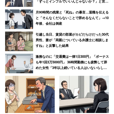
「ずっとインフルでいいんじゃないか？」と言わ
れて激怒した男性
日本を代表するグローバル企業「トヨタ自動車」
月90時間の残業と「死ね」の暴言…退職を伝える
（TOYOTA）は2位。毎月45時間分の残業代支給を保証す
と「そんなくだらないことで辞めるなんて」→10
る制度や、在宅勤務制度の対象拡大等を推進しているす。
年後、会社は倒産
事業所内の託児施設にも力を入れており、2018年には病
引越し当日、賃貸の部屋がカビだらけだった30代
院と連携し、早朝・宿泊保育が可能な保育施設も新設。評
男性、妻が「両親についている弁護士に相談しま
価項目別では「給与の満足度」「仕事のやりがい」「スト
すね」と反撃した結果
レス度の低さ」でトップとなっている。
激務なのに「交通費は一律1日300円」「ボーナス
も年1回3万5000円」 36時間勤務にも疲弊して辞
めた女性「3年以上続いている人はいないらし
「（社風について）当然、求められるものはレベル
い」
が高い。それに対応するためモチベーションも高
く、ルールもしっかり守るので会社に対して失望す
ることはなかった。バブル崩壊やリーマンショック
の後も暗くなることはなかった。会社や組合の行事
も多く、家族も参加できるので家族で『この会社に
世話になっている』と思うことができた」