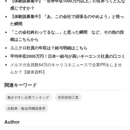
【体験談募集中】「世帯年収1000万円以上」の世界ってどんな
感じですか？
自動車・輸送用機器業界の働きやすい企業ランキング
【体験談募集中】「あ、この会社で頑張るのやめよう」と悟っ
た瞬間
「この会社終わってるな…」と思った瞬間 など、その他の投
稿はこちらから
ユニクロ社員の年収は？給与明細はこちら
平均年収2000万円！日本一給与が高いキーエンス社員の口コミ
メルマガ会員数64万のキャリコネニュースで企業PRをしませ
んか？【媒体資料】
関連キーワード
働きやすい企業ランキング
本田技研工業
自動車・輸送用機器業界
1位：
本田技研工業
（3.65点）
Author
～本田宗一郎が創業。グローバル生産の体制をいち早く強