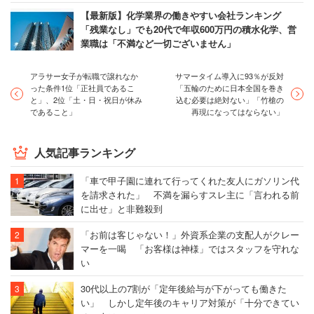
【最新版】化学業界の働きやすい会社ランキング
「残業なし」でも20代で年収600万円の積水化学、営
4位は日産自動車（NISSAN）。ルノー・日産アライアン
業職は「不満など一切ございません」
スに三菱自動車が加わったことでも話題に。グローバル企
業としてダイバーシティを推進し、研修・イベント等を実
アラサー女子が転職で譲れなか
サマータイム導入に93％が反対
った条件1位「正社員であるこ
「五輪のために日本全国を巻き
施。コアタイムなしのフレックス制度や在宅勤務制度等も
と」、2位「土・日・祝日が休み
込む必要は絶対ない」「竹槍の
であること」
再現になってはならない」
整備している。子育てとの両立支援に積極的な姿勢を見せ
ており、社内託児所や情報交換用のSNSも。「女性の働き
人気記事ランキング
やすさ」に関する口コミも目立つ。
「車で甲子園に連れて行ってくれた友人にガソリン代
を請求された」 不満を漏らすスレ主に「言われる前
「男女のみならず、外国人も含めて区別なく管理職
に出せ」と非難殺到
に登用していこうというダイバーシティの考え方が
「お前は客じゃない！」外資系企業の支配人がクレー
根本にあります。それがあるためか女性の管理職に
マーを一喝 「お客様は神様」ではスタッフを守れな
い
ついている人は比較的多く、女性で管理職を目指し
たい方であれば、比較的なりやすい環境にはあると
30代以上の7割が「定年後給与が下がっても働きた
い」 しかし定年後のキャリア対策が「十分できてい
思います」