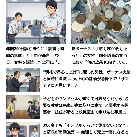
に取得できます。私の職場はメンバー全員が年間の
有休を100％消化しています」
（技術関連職 30代前半 男性 年収600万円）
「サービス残業等はできないようにしっかり勤怠管
年間300冊読む男性に「読書は時
夏ボーナス「手取り8000円ちょ
間の無駄」と上司が暴言→ 後
っと」の女性 国会議員の賞与
理されているので、働いたぶんはきっちりもらえま
日、資料を誤読した上司に「時
に怒り「何の成果もあげていな
す。忙しい部署では、年間360時間の残業を超えな
間の無駄ですもんね！」と皮肉
いのに、なんなら寝ているの
“朝礼で吊るし上げ”に遭った男性、ボーナス支給
いように業務調整などに苦労することもあるようで
を放つ
に」
と同時に退職 → 元上司の評価が急降下で「ザマ
す。フレックスタイムも導入され、時間を個人で調
アミロと思いました」
整できるのは嬉しい。働き方も多様性があります」
子どものランドセルが重くて可哀そうだから“必
（研究開発 20代前半 男性 年収700万円）
要な教材は先生が家に取りに来て”と要求する保
護者 担任が断ると校長室まで乗り込む事態に
2位：
トヨタ自動車
（3.62点）
39.8度でも「インフルくらいで休まないよな？」
～世界販売台数、約1000万台～
と店長が出勤強要 → 無理して売上一番になると