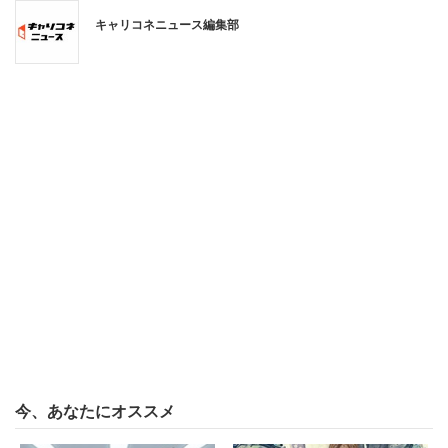
化～
キャリコネニュース編集部
自動車やバイク、除雪機・耕うん機といったパワープロダ
クツの開発や製造、販売を行う本田技研工業（Honda）。
自転車用の補助エンジン製造から歴史が始まり、二輪車の
世界生産は2014年に累計3億台を突破。1970年代から完全
週5日制の導入や有給休暇取得推進などを行い、労働時間
短縮に注力。「労働時間」「休日」「ホワイト度」の項目
で他社に点差をつけた。
「有休取得率は非常に良い会社です。上司からはい
つも有休を取得するようにと催促されます。有休を
取得するのは組合員の権利でありそれを使うのは当
然である、という風土があります。勤続5年以上の人
今、あなたにオススメ
は5日連続の有休を年1回取る権利があり、毎年確実