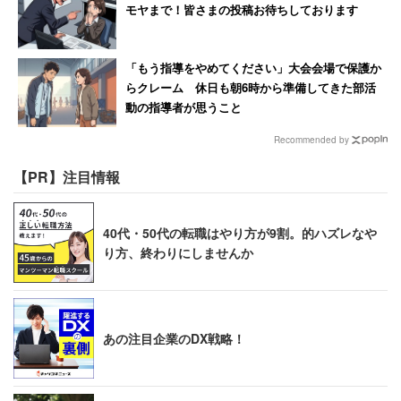
自動車業界を代表するメガサプライヤー「デンソー」は、
モヤまで！皆さまの投稿お待ちしております
2013年から働き方改革に着手。法定以上の育児休暇や短
時間勤務制度、在宅勤務制度などを整備し、2015年から
「もう指導をやめてください」大会会場で保護か
は6月～8月までの3か月間、朝型勤務を促す「モーニング
らクレーム 休日も朝6時から準備してきた部活
動の指導者が思うこと
シフト」を導入。海外で活躍する若手人材を育てる制度
や、健康促進のために条件を満たした従業員に手当を支給
Recommended by
する「Start-up！応援金」という制度も。
【PR】注目情報
「給料は、メーカーのなかでは、トップクラスで
40代・50代の転職はやり方が9割。的ハズレなや
す。十分な額をもらうことができ、仕事量に対して
り方、終わりにしませんか
も十分すぎるほどです。大卒なら40歳で1000万円が
平均になり、生活するぶんには申し分ありません。
査定は公平ですが、そんなに差が出る査定はしませ
あの注目企業のDX戦略！
ん。皆同時に上がっていきますが、優秀な人は出世
が早い傾向にあります」
（品質管理 20代後半 男性 年収600万円）