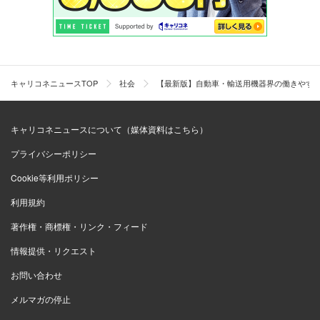
（研究開発 20代後半 男性 年収500万円）
「管理職になるまでに昇格試験は2回。30代手前と
キャリコネニュースTOP
社会
【最新版】自動車・輸送用機器界の働きやすい
前半でそれぞれある。1回目の昇格試験に合格すれば
年収550万円になり、2回目の昇格試験に合格すれば
キャリコネニュースについて（媒体資料はこちら）
700万円前後になる。ボーナスは年に4回あるが、春
プライバシーポリシー
秋のボーナスは一定で基本的に2か月分程度。回数が
多くてもボーナスの額は業界平均である」
Cookie等利用ポリシー
（経理 20代前半 男性 年収550万円）
利用規約
著作権・商標権・リンク・フィード
6位：
ジェイテクト
（3.4点）
情報提供・リクエスト
お問い合わせ
「週2日は定時退社日となっているが、強制的に帰ら
メルマガの停止
されるというわけではない。しかし、サービス残業