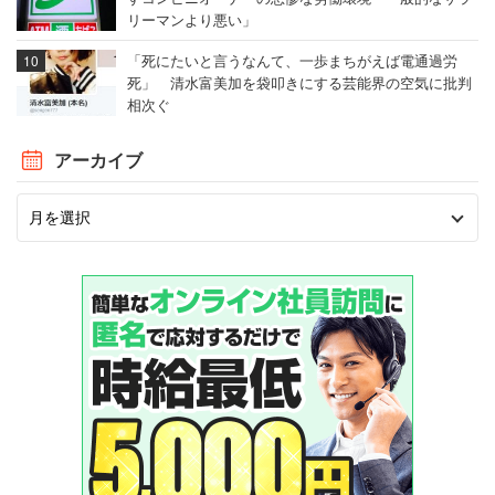
～低迷していた船舶海洋事業も回復の兆し～
リーマンより悪い」
「死にたいと言うなんて、一歩まちがえば電通過労
航空機・鉄道車両・船舶などの分野に強みを持ち、「ブル
死」 清水富美加を袋叩きにする芸能界の空気に批判
ーインパルス」が使う中等練習機やオートバイ「Ninjaシ
相次ぐ
リーズ」の開発・製造でも有名な「川崎重工業」。1919
アーカイブ
年に日本で初めて8時間労働制を導入した。2018年からは
国内の正社員約9000人を対象に月4回まで利用できる在宅
勤務制度を開始。理由を問わず、当日朝の申請でも利用で
きるという自由度の高い内容となっている。
「残業は月平均30時間程度と短く、休日出勤もほと
んどなかった。ただし、納期がぎりぎりになって忙
しくなるときは休日出勤があった。しかし、休日出
勤したとしても、1か月以内に振替休暇を取得するこ
とができたので、労働時間と休日出勤については問
題ないと思われる」