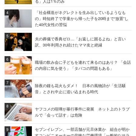
る」人は1％のみ
（機械設計 40代前半 男性 年収900万円）
「社会構造がネグレクトを生み出しているようなも
の」時短終了で学童から帰った子を20時まで“放置”し
た40代女性の苦悩
「Happy8を推進しておりライフワークバランスを重
視しているため、残業・休日出勤はできるだけ避け
夫の葬儀で香典ゼロ…「お返しに困るよね」と言い
訳、30年利用され続けたママ友と絶縁
る文化になりつつある（※2015年度に関する投
稿）。また、育児・介護等のための時短勤務制度や
職場の飲み会に子どもを連れて来るのはあり？ 「会話
スーパーフレックスの活用など、働き方の多様性を
の内容に気を使う」「タバコの問題もある」
尊重しており、働きやすい。長時間勤務は仕事がで
きない、またはマネージメントが悪いと評価され
除夜の鐘も花火もダメ！ 日本の風物詩が「生活騒
る」
音」とされ中止に追い込まれる時代
（マーケティング関連職 40代前半 女性 年収1300万
円）
ヤフコメの喧嘩が暴行事件に発展 ネット上のトラブ
ルで「会って話す」は危険
同4位：
川崎重工業
（3.44点）
セブンイレブン、一部店舗が元旦休業か 組合が明か
すコンビニオーナーの悲惨な労働環境「一般的なサラ