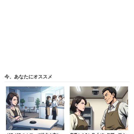
3位は「不動産業」（44.4％）で、こちらも中間層が多く
を占め、強く不満に思っている人も一定数いる。同社は
「高い満足度が得られにくい仕事」と分析している。
4位は「公務員」（44.9％）。大卒就活生の
就職したい企
業・業種ランキング
では1位「国家公務員」、2位「地方公
務員」とトップを占めるほど人気の仕事だが、満足度は低
いようだ。5位以降は「運輸・郵便業」（45.5％）、「情
報通信業」（45.9％）、「医療・福祉業」（46.2％）と続
今、あなたにオススメ
く。
教師は満足度にバラツキ「人によって満足度
の差が激しい仕事」
一方、満足度が最も高かったのは、企業の研究職や大学教