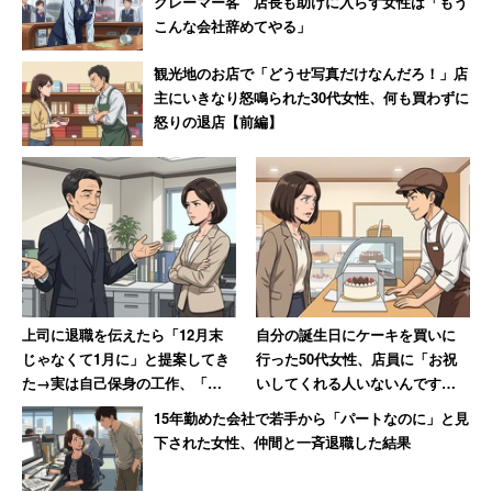
クレーマー客 店長も助けに入らず女性は「もう
活関連サービス・娯楽業」（52.1％）、「鉱業・採石業」
こんな会社辞めてやる」
（51.7％）、「宿泊・飲食業」（51.6％）、「卸売・小売
観光地のお店で「どうせ写真だけなんだろ！」店
業」（51.2％）が入った。
主にいきなり怒鳴られた30代女性、何も買わずに
怒りの退店【前編】
上司に退職を伝えたら「12月末
自分の誕生日にケーキを買いに
じゃなくて1月に」と提案してき
行った50代女性、店員に「お祝
た→実は自己保身の工作、「セ
いしてくれる人いないんです
クハラ体質の上に卑怯者」と振
か？」と言われて絶句
15年勤めた会社で若手から「パートなのに」と見
り返る女性
下された女性、仲間と一斉退職した結果