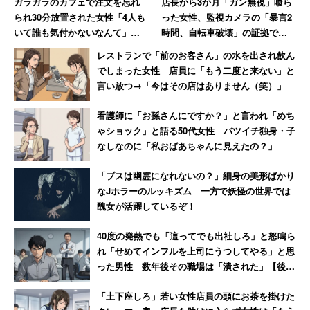
ガラガラのカフェで注文を忘れ
店長から3か月「ガン無視」喰ら
授、弁護士などが該当する「学術研究・専門技術サービス
られ30分放置された女性「4人も
った女性、監視カメラの「暴言2
業」（59.4％）。不満に思っている層が比較的少なく、高
いて誰も気付かないなんて」
時間、自転車破壊」の証拠で反
→「絶対その店には行かない」
撃 → 店長はクビ、その後店も潰
いレベルで満足している人が多く見られた。
レストランで「前のお客さん」の水を出され飲ん
れる
でしまった女性 店員に「もう二度と来ない」と
言い放つ→「今はその店はありません（笑）」
2位はものづくりの業種である「製造業」（53.5％）。不
満も満足もしていない中間層が多いが、比較的満足してい
看護師に「お孫さんにですか？」と言われ「めち
る人が多い。
ゃショック」と語る50代女性 バツイチ独身・子
なしなのに「私おばあちゃんに見えたの？」
3位は教師や学習塾の先生などの「教育業・学習支援業」
「ブスは幽霊になれないの？」細身の美形ばかり
（53.2％）。不満な人も多い一方で、一定水準で満足して
なJホラーのルッキズム 一方で妖怪の世界では
醜女が活躍しているぞ！
いる人も多い仕事となっている。調査を実施したスナップ
レイスは「人によって満足度の差が激しい仕事」と分析す
40度の発熱でも「這ってでも出社しろ」と怒鳴ら
る。
れ「せめてインフルを上司にうつしてやる」と思
った男性 数年後その職場は「潰された」【後
編】
以降トップ10には「漁業」（52.5％）、「農業・林業」
「土下座しろ」若い女性店員の頭にお茶を掛けた
（52.4％）、「電気・ガス業・水道業」（52.3％）、「生