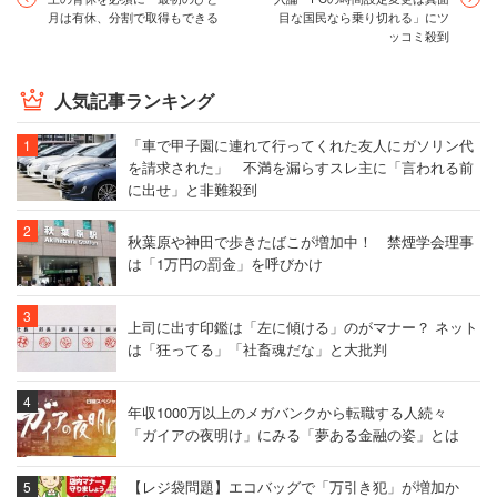
月は有休、分割で取得もできる
目な国民なら乗り切れる」にツ
ッコミ殺到
人気記事ランキング
「車で甲子園に連れて行ってくれた友人にガソリン代
を請求された」 不満を漏らすスレ主に「言われる前
に出せ」と非難殺到
秋葉原や神田で歩きたばこが増加中！ 禁煙学会理事
は「1万円の罰金」を呼びかけ
上司に出す印鑑は「左に傾ける」のがマナー？ ネット
は「狂ってる」「社畜魂だな」と大批判
年収1000万以上のメガバンクから転職する人続々
「ガイアの夜明け」にみる「夢ある金融の姿」とは
【レジ袋問題】エコバッグで「万引き犯」が増加か