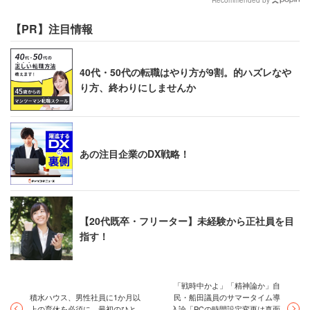
Recommended by
【PR】注目情報
40代・50代の転職はやり方が9割。的ハズレなや
り方、終わりにしませんか
あの注目企業のDX戦略！
【20代既卒・フリーター】未経験から正社員を目
指す！
「戦時中かよ」「精神論か」自
積水ハウス、男性社員に1か月以
民・船田議員のサマータイム導
上の育休を必須に 最初のひと
入論「PCの時間設定変更は真面