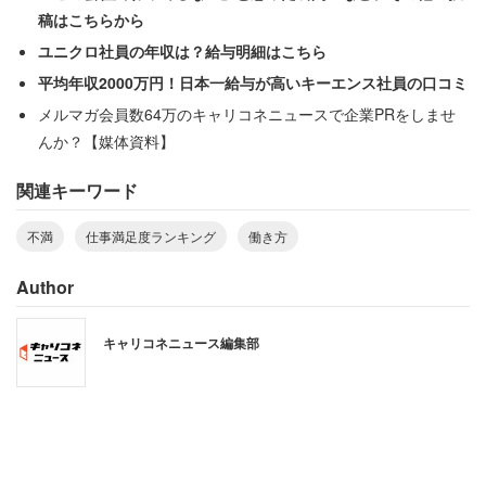
稿はこちらから
ユニクロ社員の年収は？給与明細はこちら
平均年収2000万円！日本一給与が高いキーエンス社員の口コミ
メルマガ会員数64万のキャリコネニュースで企業PRをしませ
んか？【媒体資料】
関連キーワード
不満
仕事満足度ランキング
働き方
Author
2位は「建設業」（44.1％）。他業種と比較すると、偏り
キャリコネニュース編集部
なく広範囲に分布しており、満足している人もいれば不満
な人も多い。ただ「どちらかというと強く不満を持つ人」
が人数として多くなりやすい仕事だという。