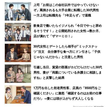
上司「お前はこの会社以外ではやっていけない
ぞ」罵倒されるも大手企業に転職した30代男性
一方上司は転職先を「1年足らず」で退職
飲食店で働いたらイジメられ「今日でやっと辞め
るそうです！」と公開処刑された女性→数か月、
店が潰れて「ザマーミロ！」
30代女性とデートしたら相手が”ミックスナッ
ツ”注文 自分勝手な食べ方にドン引きし「子供
じゃないんだから」と注意した男性
引越し当日、賃貸の部屋がカビだらけだった30代
男性、妻が「両親についている弁護士に相談しま
すね」と反撃した結果
1万円を出した初老男性客、店員の「9500円をご
確認ください」に激怒「確認するのはお前の仕事
だろ!」→妻には頭が上がらず大人しくなる