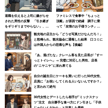
と」として多く挙げたのは、「外見を整える」
（49.3％）、「定期的に運動する」（22.8％）だった。身
退職を伝えると上司に嫌がらせ
ファミレスで食事中「ちょっと
体や外見を磨くだけでなく、新しい情報に触れるよう心が
された男性の反撃 「引き継ぎ
頂戴」が原因で絶縁 調子に乗
けることも必要になるようだ。
をギリギリまでやらない」、し
って「友情のお子様ランチ」を
かも「ちゃんと録音しました」
作ってSNSで“プチバズ”した友
観光地の店主から「どうせ写真だけなんだろ！」
人の末路
と怒鳴られ、観光協会に通報した結果 口コミに
「思っていたより体力ある」とポジティブな
は外国人からの悲痛な声も【後編】
感想持つ人も3割
「あ、逃げたな」クレーム客を見た店長が「すー
っとトイレへ」→ 完璧に対応した男性、店長
の“ニヤニヤ”に呆れ果てる
「小さい頃に思っていた現在の年齢」と「現在の自身」を
比較してどう感じるかを聞くと、1位は「思っていたより
自分の誕生日にケーキを買いに行った50代女性、
もお金がない」（37.8％）。2位以降「思っていたよりも
店員に「お祝いしてくれる人いないんですか？」
と言われて絶句
未熟だ」（35.7％）、「思っていたよりも体力がない」
（28.1％）「思っていたよりも若い」（27.1％）と続く。
30代女性とデートしたら相手が”ミックスナッ
ツ”注文 自分勝手な食べ方にドン引きし「子供
年代別で見ると、「思っていたよりも自由ではない」と回
じゃないんだから」と注意した男性