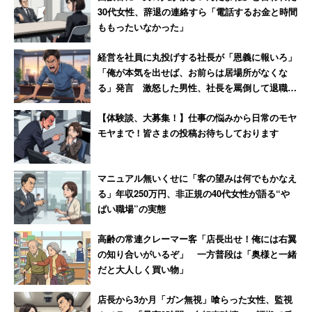
て絶縁した女性
30代女性、辞退の連絡すら「電話するお金と時間
ももったいなかった」
経営を社員に丸投げする社長が「恩義に報いろ」
「俺が本気を出せば、お前らは居場所がなくな
る」発言 激怒した男性、社長を罵倒して退職
【後編】
【体験談、大募集！】仕事の悩みから日常のモヤ
モヤまで！皆さまの投稿お待ちしております
マニュアル無いくせに「客の望みは何でもかなえ
る」年収250万円、非正規の40代女性が語る“や
ばい職場”の実態
高齢の常連クレーマー客「店長出せ！俺には右翼
の知り合いがいるぞ」 一方普段は「奥様と一緒
だと大人しく買い物」
店長から3か月「ガン無視」喰らった女性、監視