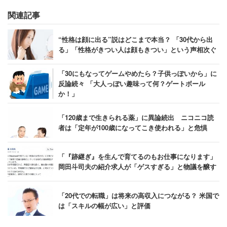
関連記事
“性格は顔に出る”説はどこまで本当？ 「30代から出
る」「性格がきつい人は顔もきつい」という声相次ぐ
「30にもなってゲームやめたら？子供っぽいから」に
反論続々 「大人っぽい趣味って何？ゲートボール
か！」
「120歳まで生きられる薬」に異論続出 ニコニコ読
者は「定年が100歳になってこき使われる」と危惧
「『跡継ぎ』を生んで育てるのもお仕事になります」
岡田斗司夫の紹介求人が「ゲスすぎる」と物議を醸す
「20代での転職」は将来の高収入につながる？ 米国で
は「スキルの幅が広い」と評価