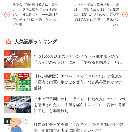
説明会で頷き続ける人は「赤べ
サマータイムに気象予報士も反
こ」、選考に落ちてお祈り続き
対 「時間を繰り上げても気温
だと「神に近づく」――2019年
は1～2度しか違わない。アジア
卒が使う「就活用語」ランキン
では気候的に無理」「意味がな
グ発表
い」
人気記事ランキング
年収1000万以上のメガバンクから転職する人続々
「ガイアの夜明け」にみる「夢ある金融の姿」とは
【レジ袋問題】エコバッグで「万引き犯」が増加か
「店内では買い物かごを使う」など業界団体がマナー
啓発
「車で甲子園に連れて行ってくれた友人にガソリン代
を請求された」 不満を漏らすスレ主に「言われる前
に出せ」と非難殺到
社内運動会って実際どうなの？ 「任意参加だけど強
制。不参加だと査定に影響」という声も