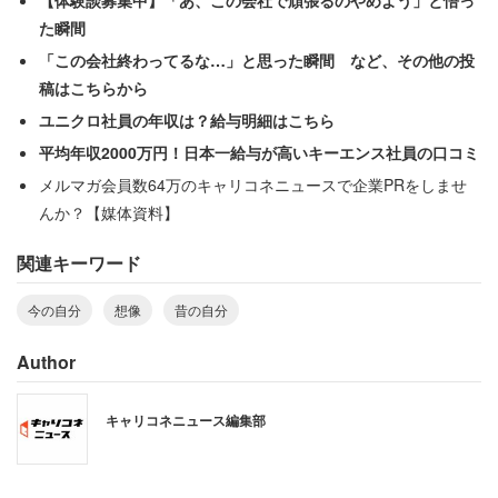
【体験談募集中】「あ、この会社で頑張るのやめよう」と悟っ
いまの年齢や自分自身についてどう思いますか？
た瞬間
「この会社終わってるな…」と思った瞬間 など、その他の投
稿はこちらから
ユニクロ社員の年収は？給与明細はこちら
平均年収2000万円！日本一給与が高いキーエンス社員の口コミ
メルマガ会員数64万のキャリコネニュースで企業PRをしませ
んか？【媒体資料】
関連キーワード
今の自分
想像
昔の自分
Author
一方、高校生の時に「おじさん」だと思った年齢は平均
キャリコネニュース編集部
40.9歳、「おばさん」だと思った年齢は平均40.4歳だっ
た。若い時よりも今の方が「おじさん」「おばさん」と認