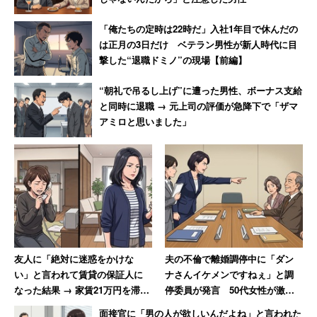
答した人が10代（29.3％）と20代（26.3％）で他年代より
「俺たちの定時は22時だ」入社1年目で休んだの
も約10ポイント以上高い。30代は1位「思ったよりも未熟
は正月の3日だけ ベテラン男性が新人時代に目
だ」（40％）、3位「思ったよりも体力がない」
撃した“退職ドミノ”の現場【前編】
（32.3％）が、他年代よりも高くなった。
“朝礼で吊るし上げ”に遭った男性、ボーナス支給
と同時に退職 → 元上司の評価が急降下で「ザマ
また、「思っていたよりも若い」は40代（32.3％）と50
アミロと思いました」
代（35.3％）が他年代よりも高く、想定よりも老化を感じ
ていないことが明らかとなった。
友人に「絶対に迷惑をかけな
夫の不倫で離婚調停中に「ダン
い」と言われて賃貸の保証人に
ナさんイケメンですねぇ」と調
なった結果 → 家賃21万円を滞
停委員が発言 50代女性が激怒
納、「実家に連絡する」と言っ
した無神経すぎる一言
面接官に「男の人が欲しいんだよね」と言われた