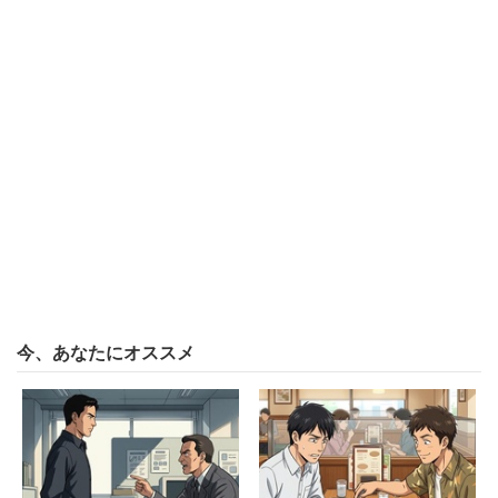
識する年齢が5歳近く上がっていることが分かった。
中でも50代では、高校生の頃に「おじさん」だと思った年
齢の平均は40.8歳、「おばさん」だと思った年齢の平均は
40.5歳となっているが、現在はそれぞれ48歳、47.6歳と、
約7歳も上がっているのが特徴的だ。
全員に「自分や他人を見て、おじさんっぽい、おばさんっ
ぽいと感じること」を聞くと、最も多いのは「肌の老化」
（71％）。続いて「体形が崩れている」（57.9％）、「白
髪がある」（42.1％）、「知識が古い」（26.1％）、「公
今、あなたにオススメ
共の場での図々しい態度」（25.3％）と続く。
10代に限ると「知識が古い」が36％で、他の年代より10
ポイント以上高い。30代から50代の男女900人から「おじ
さん・おばさんだと思われないように取り組んでいるこ