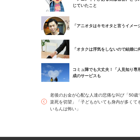
じていたこと
「オタクゆえに趣味の話などは
引かれたりする事もあり、オタ
「アニオタはキモオタと言うイメー
とコメントしている。今後は東京以外で
「オタクは浮気をしないので結婚に
コミュ障でも大丈夫！「人見知り専
成のサービスも
老後のお金が心配な人達の悲痛な叫び「50歳
楽死を切望」「子どもがいても身内が多くて
いもんは怖い」