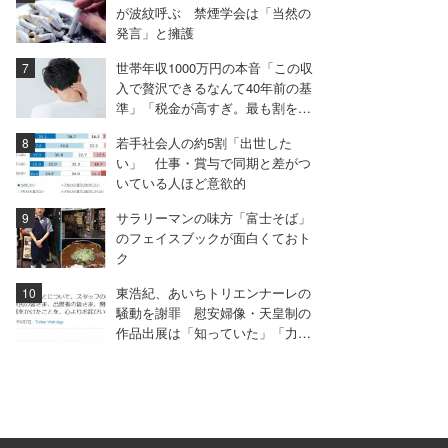
が波紋呼ぶ 禁煙学会は「当然の
発言」と擁護
世帯年収1000万円の本音「この収
入で贅沢できるなんて40年前の基
準」「税金が高すぎ。最も割を食
う層」
若手社会人の約5割「出世した
い」 仕事・賞与で同期と差がつ
いている人ほど意欲的
サラリーマンの味方「富士そば」
のフェイスブックが面白くておト
ク
東浩紀、あいちトリエンナーレの
騒動を謝罪 慰安婦像・天皇制の
作品出展は「知っていた」「力不
足を反省しています」