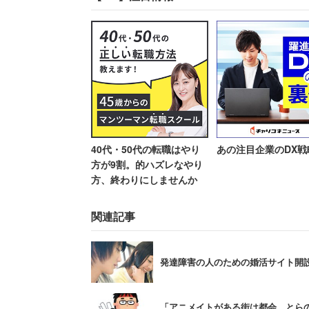
に興味がある人におすすめだそうだ。
また、セミナーではオタクの婚活で押さ
るか」「婚活でどのような立ち位置なの
いう。
40代・50代の転職はやり
あの注目企業のDX戦
「オタク友達に趣味の話
方が9割。的ハズレなやり
方、終わりにしませんか
い」
関連記事
同社はプレスリリースで「婚活しよう」
発達障害の人のための婚活サイト開
き、婚活が失敗に終わるケースがあると
「アニメイトがある街は都会。とらの