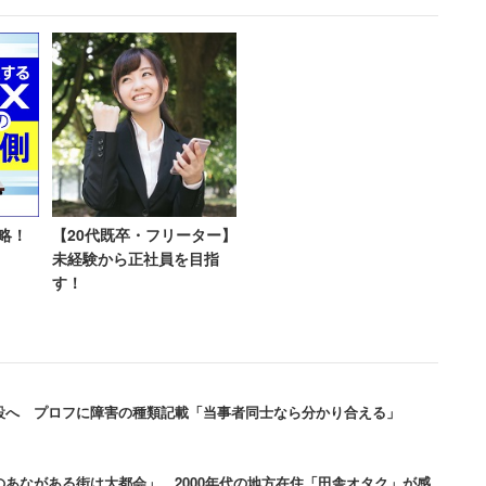
えるべきポイントとして「どんな婚活方法があってい
か」「婚活を進める方向性」の3点を分析していくと
略！
【20代既卒・フリーター】
はできるが、婚活相談はしにく
未経験から正社員を目指
す！
と何も考えずに行動すると多大な出費や婚活の長引
設へ プロフに障害の種類記載「当事者同士なら分かり合える」
した上で、
あながある街は大都会」 2000年代の地方在住「田舎オタク」が感