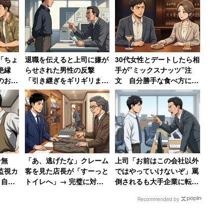
「ちょ
退職を伝えると上司に嫌が
30代女性とデートしたら相
「婚活がうまく行かず悩んでいる」「婚活何していい
で絶縁
らせされた男性の反撃
手が”ミックスナッツ”注
のお子
「引き継ぎをギリギリまで
文 自分勝手な食べ方にド
のため、今回のセミナーでは「婚活の仕方」から知る
NS
やらない」、しかも「ちゃ
ン引きし「子供じゃないん
サイトによると、「婚活パーティーや婚活サイトや結
人の末
んと録音しました」
だから」と注意した男性
間違いだらけ！恋愛と結婚の違い」や、
成功する方法」
ン無
「あ、逃げたな」クレーム
上司「お前はこの会社以外
かり…簡単に男性に受ける服の選び方」
監視カ
客を見た店長が「すーっと
ではやっていけないぞ」罵
、自転
トイレへ」→ 完璧に対応
倒されるも大手企業に転職
ーのように結婚する方法とは」
 →
した男性、店長の“ニヤニ
した30代男性 一方上司は
Recommended by
店も潰
ヤ”に呆れ果てる
転職先を「1年足らず」で
退職