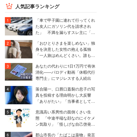
人気記事ランキング
「車で甲子園に連れて行ってくれ
た友人にガソリン代を請求され
た」 不満を漏らすスレ主に「言
われる前に出せ」と非難殺到
「おひとりさまを楽しめない」独
身を決意した女性の抱える孤独
「一人旅はめんどくさい。誰も来
ないから部屋は荒れ放題」
あなたの代わりに1日1万円で有休
消化――パロディ動画「休暇代行
専門士」にマジレスする人続出
落合陽一、口唇口蓋裂の息子の写
真を投稿する理由明かし大反響
「ありがたい」「当事者として心
に響く写真ばかり」
意識高い系男性の面倒くさい生
態 「中途半端な顔なのにイケメ
ン気取り」「怪しげな自己啓発セ
ミナーに傾倒」
郡山市長の「たばこは薬物」発言