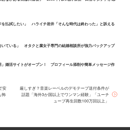
友達とできるが、婚活について相談したりすると
クは婚活についての相談をしにくい状態」
ジを払拭したい」 ハライチ岩井「そんな時代は終わった」と訴える
も、大阪や地方などで開催を検討中だという。
向いている」 オタクと腐女子専門の結婚相談所が強力バックアップ
用」婚活サイトがオープン！ プロフィール添削や簡単メッセージ作
で安
厳しすぎ？音楽レーベルのデモテープ送付条件が
も怖
話題「海外3か国以上でワンマン経験」「ユーチ
ューブ再生回数100万回以上」