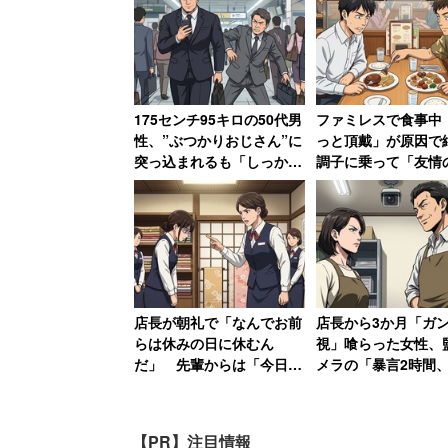
175センチ95キロの50代男
ファミレスで食事中
同社によると、相談で最も多いケースが
性、”ぶつかりおじさん”に
っと頂戴」が原因
突っ込まれるも「しっかり
調子に乗って「友情
かわからない」というものだという。そ
と応戦」して「相打ち状
様ランチ」を作ってS
ことができるとしている。イベント公式
態」にまで持っていく
で“プチバズ”した友
路
婚相談所など違いを詳しく知りたい」「
「交際歴ゼロ！オタクの婚活を
店長が朝礼で「なんでお前
店長から3か月「ガ
「私の私服は黒・茶・グレーば
らは休みの日に休むん
視」喰らった女性、
だ」 先輩からは「今日な
メラの「暴言2時間
「RPGや乙女ゲー／ギャルゲ
んで出勤してこないの!?」
車破壊」の証拠で反撃
休日なのに言われた女性
店長はクビ、その後
【前編】
れる
【PR】注目情報