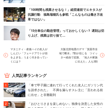
「100時間も残業させるな！」経団連前でエキタスが
抗議行動 福島瑞穂氏も参戦「こんなものは働き方改
革ではない」
「15分単位の勤怠管理」っておかしくない？ 遅刻は切
り上げ、残業は切り捨て…
マタニティ・産後ハイの友人が
大阪北部地震のデマ「箕面市全
しんどい「フェードアウトが頭
域で断水」7割が信じる ツイッ
をよぎる」うまく付き合ってい
ター経由で拡散、「知人や家族
くには？
に伝えた」人も3割
人気記事ランキング
「車で甲子園に連れて行ってくれた友人にガソリン代
を請求された」 不満を漏らすスレ主に「言われる前
に出せ」と非難殺到
「おひとりさまを楽しめない」独身を決意した女性の