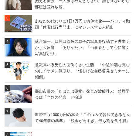
抱える孤独「一人旅はめんどくさい。誰も来ないから
部屋は荒れ放題」
あなたの代わりに1日1万円で有休消化――パロディ動
画「休暇代行専門士」にマジレスする人続出
落合陽一、口唇口蓋裂の息子の写真を投稿する理由明
かし大反響 「ありがたい」「当事者として心に響く
写真ばかり」
意識高い系男性の面倒くさい生態 「中途半端な顔な
のにイケメン気取り」「怪しげな自己啓発セミナーに
傾倒」
郡山市長の「たばこは薬物」発言が波紋呼ぶ 禁煙学
会は「当然の発言」と擁護
世帯年収1000万円の本音「この収入で贅沢できるなん
て40年前の基準」「税金が高すぎ。最も割を食う層」