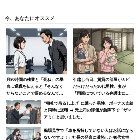
と書いている。
今、あなたにオススメ
携帯電話によって「四六時中（会社と）連絡がとれるのは
おかしい」とも言及している。職種によっては家で休んで
いるのに火急の用事で呼び出しを受けることもある。だか
ら彼が「おかしい」と唱えるのも無理はない。
ただ、なんでもかんでも今のほうが大変だと考えるのは、
個人的にはどうかなぁという思いがある。だって携帯なん
月90時間の残業と「死ね」の暴
引越し当日、賃貸の部屋がカビ
かなくても固定電話はあったし、FAXもあったし、火急の
言…退職を伝えると「そんなく
だらけだった30代男性、妻が
用に備えなければならない職種の人は、家で待機が原則だ
だらないことで辞めるなんて」
「両親についている弁護士に相
った。
→10年後、会社は倒産
談しますね」と反撃した結果
“朝礼で吊るし上げ”に遭った男性、ボーナス支給
と同時に退職 → 元上司の評価が急降下で「ザマ
それに、急な要求に応えなくてはならない仕事は今も昔も
アミロと思いました」
数多い。警察、消防、それから僧侶なんかも、急遽出かけ
職場見学で「車を所持していない人はお話になら
るということがしょっちゅうだから、携帯があろうとなか
ないですよ！」社長の発言に激怒した40代女性