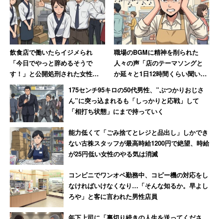
ねえ」
「設計士なんて3日徹夜で図面引かされたとか当たり
前だったらしいな。まぁ今でも手書きがCADに変わ
っただけで徹夜でやらされてるが」
飲食店で働いたらイジメられ
職場のBGMに精神を削られた
「教師は今でもクソブラックやけど昔はもっとひど
「今日でやっと辞めるそうで
人々の声「店のテーマソングと
そう。クラスの人数多いしパソコンなくて全部手書
す！」と公開処刑された女性→
か延々と1日12時間くらい聞いて
数か月、店が潰れて「ザマーミ
ると頭おかしくなってくる」
きやし」
175センチ95キロの50代男性、”ぶつかりおじさ
ロ！」
ん”に突っ込まれるも「しっかりと応戦」して
「相打ち状態」にまで持っていく
などなど、色んな声がある。どれも納得できる内容だ。
能力低くて「ごみ捨てとレジと品出し」しかでき
ない古株スタッフが最高時給1200円で絶望、時給
対して反対意見には「昔は出張と言えば現地で一泊だった
が25円低い女性のやる気は消滅
のに、今は新幹線日帰りで資料作成」といったようなもの
コンビニでワンオペ勤務中、コピー機の対応をし
もあったが、その新幹線が開通したのも昔の人たちが必死
なければいけなくなり…「そんな知るか。早よし
で山をくり貫いたおかげ。
ろや」と客に言われた男性店員
年下上司に「裏切り続きの人生を送ってくださ
交通インフラやダムの建造なんてのは、今は数がだいぶ揃