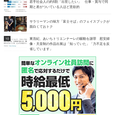
若手社会人の約5割「出世したい」 仕事・賞与で同
期と差がついている人ほど意欲的
サラリーマンの味方「富士そば」のフェイスブックが
面白くておトク
東浩紀、あいちトリエンナーレの騒動を謝罪 慰安婦
像・天皇制の作品出展は「知っていた」「力不足を反
省しています」