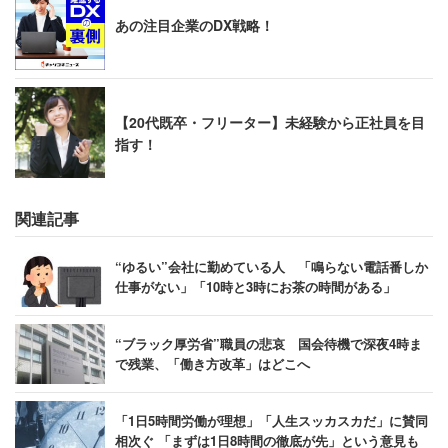
あの注目企業のDX戦略！
【20代既卒・フリーター】未経験から正社員を目
指す！
関連記事
“ゆるい”会社に勤めている人 「鳴らない電話番しか
仕事がない」「10時と3時にお茶の時間がある」
“ブラック厚労省”職員の悲哀 国会待機で深夜4時ま
で残業、「働き方改革」はどこへ
「1日5時間労働が理想」「人生スッカスカだ」に賛同
相次ぐ 「まずは1日8時間の徹底が先」という意見も