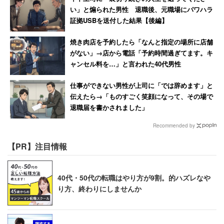
い」と煽られた男性 退職後、元職場にパワハラ
ってきたので頻度も低いが、昔はそこらじゅうでやってい
証拠USBを送付した結果【後編】
たし、犠牲者も出ていた。それを思うとやっぱり、昔のほ
うが楽とは、言えないような気がしてしまう。バブル期に
焼き肉店を予約したら「なんと指定の場所に店舗
がない」→店から電話「予約時間過ぎてます。キ
は「24時間戦えますか」というキャッチフレーズの栄養ド
ャンセル料を…」と言われた40代男性
リンクが流行ってたし。徹夜の作業は、内容こそ今と違え
ど昔から存在していたわけだ。そして、今の超ブラック企
仕事ができない男性が上司に「では辞めます」と
伝えたら→「ものすごく笑顔になって、その場で
業も裸足で逃げ出すような体育会系の職場も、もちろんあ
退職届を書かされました」
った。
Recommended by
まあ、団塊の世代なんかは現代の若者に比べると、就職と
【PR】注目情報
いう一点において、苦労は格段に少なくて済んでいたよう
だけど。労働はいつの時代も苦痛なもの。仕事は昔も今も
40代・50代の転職はやり方が9割。的ハズレなや
きつくて辛い。過去を思って羨むというのは、気持ちを萎
り方、終わりにしませんか
えさせるだけだ。