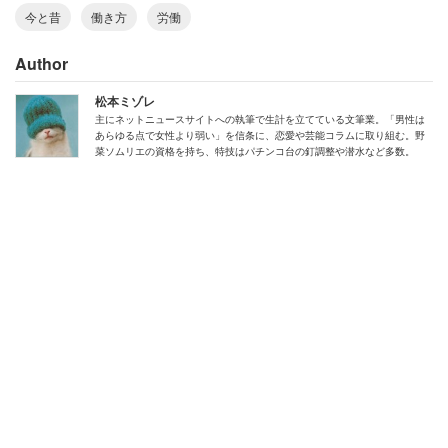
今と昔
働き方
労働
Author
松本ミゾレ
たしかに、昔より煩雑化した仕事は多い。コンビニバイト
主にネットニュースサイトへの執筆で生計を立てている文筆業。「男性は
あらゆる点で女性より弱い」を信条に、恋愛や芸能コラムに取り組む。野
なんか、タスクはどんどん増えて対応できない人員もいる
菜ソムリエの資格を持ち、特技はパチンコ台の釘調整や潜水など多数。
ほどだ。それにサービス残業や過労死などのネガティブな
ニュースが話題になることも、昔より増えているように思
える。実際、スレ主も
「効率的になった結果あまった時間潰すための無駄
な仕事が増えた」
「ワイのとこなんかノー残業デーにみんな残業して
るわ」