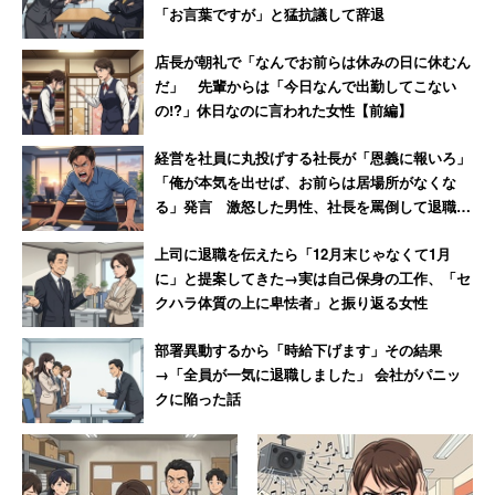
ろうと関係ない。
「お言葉ですが」と猛抗議して辞退
店長が朝礼で「なんでお前らは休みの日に休むん
だ」 先輩からは「今日なんで出勤してこない
「見積もり手書きとか絶対やりたくない」
の!?」休日なのに言われた女性【前編】
「教師は今でもブラックだけど昔はもっと酷
経営を社員に丸投げする社長が「恩義に報いろ」
そう」
「俺が本気を出せば、お前らは居場所がなくな
る」発言 激怒した男性、社長を罵倒して退職
【後編】
僕が「昔は昔で大変だったような気がするなぁ」と思って
上司に退職を伝えたら「12月末じゃなくて1月
いるのと同じく、このスレッドには似たような考えの意見
に」と提案してきた→実は自己保身の工作、「セ
もいくつか書き込まれている。その中から少しだけ、引用
クハラ体質の上に卑怯者」と振り返る女性
して紹介したい。
部署異動するから「時給下げます」その結果
→「全員が一気に退職しました」 会社がパニッ
クに陥った話
「ツールとかシステム整備されてないのはツラいや
ろ。回路図とか資料手書きやったりするし」
「見積もり手書きとかしてたんだろ。絶対やりたく