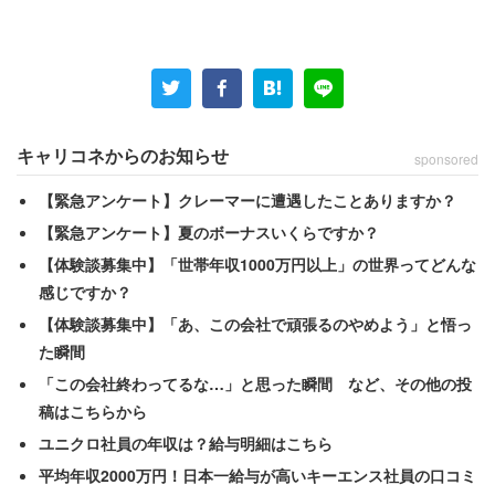
いたところ、「人手不足を補うためには必要であるから」
が63.9％で最も多かった。次いで「多様な考えに触れると
新しいアイディアなどが生まれる」が40.4％だった。「外
国人労働者、日本人労働者と区別すること自体がおかし
い」も39.7％に上った。
キャリコネからのお知らせ
sponsored
【緊急アンケート】クレーマーに遭遇したことありますか？
一方、「よくない」と考えている217人に理由を複数回答
【緊急アンケート】夏のボーナスいくらですか？
で聞いたところ、「まずは日本人の雇用を優先すべきであ
【体験談募集中】「世帯年収1000万円以上」の世界ってどんな
る」が61.8％、「日本人の雇用・労働条件、働き方にマイ
感じですか？
ナスの影響があるから」が45.6％だった。「日本人が就き
【体験談募集中】「あ、この会社で頑張るのやめよう」と悟っ
たがらない仕事に活用すればよいという考えはよくない」
た瞬間
も30％いた。
「この会社終わってるな…」と思った瞬間 など、その他の投
稿はこちらから
ユニクロ社員の年収は？給与明細はこちら
平均年収2000万円！日本一給与が高いキーエンス社員の口コミ