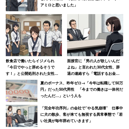
約3割「地域に外国人住民が増えるのはよくな
アミロと思いました」
い」と回答
飲食店で働いたらイジメられ
面接官に「男の人が欲しいんだ
「今日でやっと辞めるそうで
よね」と言われた30代女性、辞
す！」と公開処刑された女性→
退の連絡すら「電話するお金と
数か月、店が潰れて「ザマーミ
時間ももったいなかった」
夏のボーナス、昨年ゼロ→「今年は転職して50万
ロ！」
円」だった50代男性 「今までの働きは一体何だ
家族を呼び寄せるのはアリ？
ったんだ…」という人も
地域住民として外国人を受け入れることに対してはどのよ
「完全年功序列」の会社で”やる気崩壊” 仕事中
うな意識を持っているのだろうか。外国人住民が母国から
に犬の散歩、客が来ても無視する異常事態で「若
い社員が毎年辞めていきます」
家族を呼び寄せて日本に定住することについて「よいこと