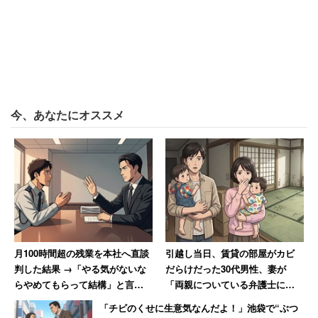
一方、自分の職場で増えることはよくないことだと考えて
いる254人に理由を聞くと、「自分の職場で、多言語化な
どの職場整備が進んでいない」が33.5％で最も多かった。
日本人の雇用や労働条件に影響があると思うか聞いたとこ
今、あなたにオススメ
ろ、全体では「非常にそう思う」（11.3％）と「まあそう
思う」（37.8％）を合わせて49.1％が影響があると答えて
いる。
影響があると答えた491人によい影響か悪い影響か聞いた
ところ、「非常によい影響」「まあよい影響」は合わせて
41.8％だった。「非常によくない影響」「あまりよくない
月100時間超の残業を本社へ直談
引越し当日、賃貸の部屋がカビ
影響」は47.9％でよい影響を上回った。
判した結果 →「やる気がないな
だらけだった30代男性、妻が
らやめてもらって結構」と言わ
「両親についている弁護士に相
れた男性
談しますね」と反撃した結果
受け入れ拡大に当たって、技能レベルや職種・業種に制限
「チビのくせに生意気なんだよ！」池袋で“ぶつ