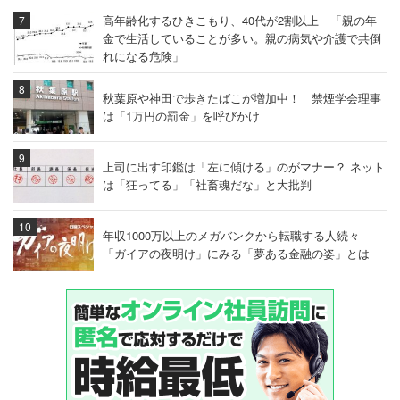
高年齢化するひきこもり、40代が2割以上 「親の年
金で生活していることが多い。親の病気や介護で共倒
れになる危険」
秋葉原や神田で歩きたばこが増加中！ 禁煙学会理事
は「1万円の罰金」を呼びかけ
上司に出す印鑑は「左に傾ける」のがマナー？ ネット
は「狂ってる」「社畜魂だな」と大批判
年収1000万以上のメガバンクから転職する人続々
「ガイアの夜明け」にみる「夢ある金融の姿」とは