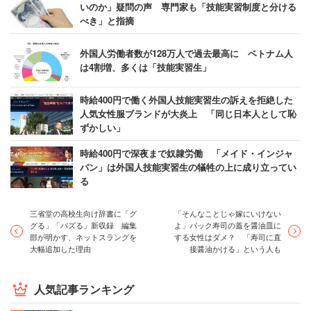
いのか」疑問の声 専門家も「技能実習制度と分ける
べき」と指摘
外国人労働者数が128万人で過去最高に ベトナム人
は4割増、多くは「技能実習生」
時給400円で働く外国人技能実習生の訴えを拒絶した
人気女性服ブランドが大炎上 「同じ日本人として恥
ずかしい」
時給400円で深夜まで奴隷労働 「メイド・インジャ
パン」は外国人技能実習生の犠牲の上に成り立ってい
る
三省堂の高校生向け辞書に「グ
「そんなことじゃ嫁にいけない
グる」「バズる」新収録 編集
よ」パック寿司の蓋を醤油皿に
部が明かす、ネットスラングを
する女性はダメ？ 「寿司に直
大幅追加した理由
接醤油かける」という人も
人気記事ランキング