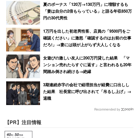
だと思う」と答えた人は45.2％だった。「よくないこと」
夏のボーナス「120万→130万円」に増額するも
は22.1％、「どちらともいえない」が17.9％だった。この
「妻は自分の2倍もらっている」と語る年収850万
設問についても20代、60代では「よいこと」の割合が大
円の30代男性
きく、それぞれ55％、49％だった。40代では最も小さく
1万円を出した初老男性客、店員の「9500円をご
36％に留まった。
確認ください」に激怒「確認するのはお前の仕事
だろ!」→妻には頭が上がらず大人しくなる
地域に暮らす外国人住民が増えるのは「よいこと」だと考
女遊びの激しい友人に200万円貸した結果 「マ
えているのは37.3％、「よくないこと」は27.5％、「どち
ンション売れたらすぐに返す」と言われるも20年
らともいえない」は21.9％だった。人手不足を補うために
間踏み倒され続ける→絶縁
は必要だと考える一方、地域に外国人住民が増えることに
3期連続赤字の会社で経理担当が経費に口出しし
は抵抗感を覚える人も少なくないようだ。
た結果 社長室に呼び出されて「吊るし上げ」→
退職
地域に外国人が増えることはよくないことだと答えた275
Recommended by
人に理由を聞くと、「文化・習慣の違いがあるから」が
【PR】注目情報
57.8％、「地域の環境（治安など）にマイナスの影響があ
る」が54.9％、「漠然とした不安を感じる」が37.1％だっ