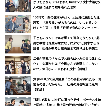
が必要だと考える人は55.7％、受け入れる人数に制限が必
かりおじさん”に狙われた150センチ女性大柄な知
人の陰に隠れて難を逃れた恐怖
要だと考える人も54.9％でいずれも過半数に上った。
100均で「白の在庫がない」と店員に激怒した迷
受け入れのために必要なことは何か複数回答で聞くと、
惑客 「取り扱いがあるものは、いつも置いと
け」と主張 → 後日「近所で有名なクレーマー」
「企業の体制整備」（46.2％）、「同じ職場の仲間として
と判明
受け入れる日本人の意識の情勢」（45.3％）、「日本語教
子どものランドセルが重くて可哀そうだから“必
育」（39.8％）の順に多かった。
要な教材は先生が家に取りに来て”と要求する保
護者 担任が断ると校長室まで乗り込む事態に
環境整備のための費用を「受け入れたい業界で負担する」
店長が朝礼で「なんでお前らは休みの日に休むん
のは「よいことだと思う」人の割合が64.7％に上った。
だ」 先輩からは「今日なんで出勤してこない
「雇い入れる事業主が負担する」についても61.1％が「よ
の!?」休日なのに言われた女性【前編】
いこと」と回答。一方、国民全体（税金）で負担するのが
負債5000万で全員解雇「この会社が潰れたら、お
「よいことだと思う」人は34.9％に留まり、反対に「よく
前らのせいだからな」 社長の責任転嫁に絶句
ないことだと思う」という人が42.8％に上った。
【前編】
“朝礼で吊るし上げ”に遭った男性、ボーナス支給
と同時に退職 → 元上司の評価が急降下で「ザマ