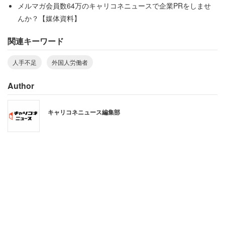
メルマガ会員数64万のキャリコネニュースで企業PRをしませ
んか？【媒体資料】
関連キーワード
人手不足
外国人労働者
自分の職場では？
Author
日本全体ではなく、自分の職場に外国人労働者が増えるこ
キャリコネニュース編集部
とが「非常によいこと」と答えたのは9.4％、「まあよい
こと」は41.9％で、合わせて51.3％だった。「よいこと」
の割合はやはり20代（63.5％）、30代、60代（いずれも
52.5％）で大きく、40代が42.5％と最も小さかった。
よいと思う理由は、「人手不足を補うために必要」が
52.2％で最も多く、2番目は「新しいアイディアが生まれ
る」（46.2％）だった。