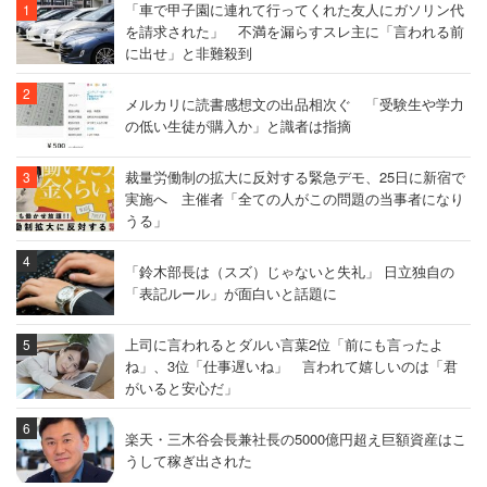
「車で甲子園に連れて行ってくれた友人にガソリン代
を請求された」 不満を漏らすスレ主に「言われる前
に出せ」と非難殺到
メルカリに読書感想文の出品相次ぐ 「受験生や学力
の低い生徒が購入か」と識者は指摘
裁量労働制の拡大に反対する緊急デモ、25日に新宿で
実施へ 主催者「全ての人がこの問題の当事者になり
うる」
「鈴木部長は（スズ）じゃないと失礼」 日立独自の
「表記ルール」が面白いと話題に
上司に言われるとダルい言葉2位「前にも言ったよ
ね」、3位「仕事遅いね」 言われて嬉しいのは「君
がいると安心だ」
楽天・三木谷会長兼社長の5000億円超え巨額資産はこ
うして稼ぎ出された