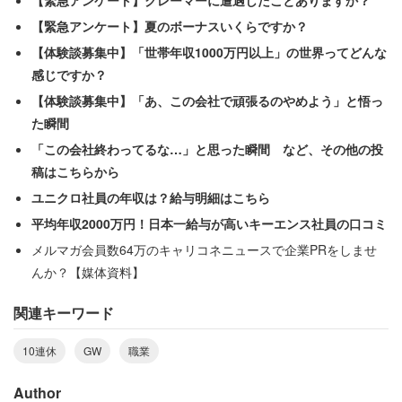
【緊急アンケート】クレーマーに遭遇したことありますか？
【緊急アンケート】夏のボーナスいくらですか？
【体験談募集中】「世帯年収1000万円以上」の世界ってどんな
感じですか？
【体験談募集中】「あ、この会社で頑張るのやめよう」と悟っ
ゴールデンウィーク10連休、主婦・主夫の6割が「嬉しくない」
た瞬間
「この会社終わってるな…」と思った瞬間 など、その他の投
稿はこちらから
ユニクロ社員の年収は？給与明細はこちら
平均年収2000万円！日本一給与が高いキーエンス社員の口コミ
メルマガ会員数64万のキャリコネニュースで企業PRをしませ
んか？【媒体資料】
関連キーワード
10連休
GW
職業
Author