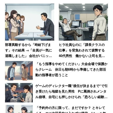
から炊事、家事が大変に」といった声もあった。3位は
「パート・アルバイト」（56％）。時給制で働くパート・
アルバイトの場合、祝日が増えることで勤務日数が減少
し、収入が大きく減ってしまう可能性がある。このほかサ
ービス業従事者からは、
部署異動するから「時給下げま
ヒラ社員なのに「課長クラスの
す」その結果 →「全員が一気に
仕事」を背負わされて疲弊する
「毎日忙しくなるから怖いだけ」
退職しました」 会社がパニック
40代男性 働かない上司を見て
「国民全員に連休が取得できるように配慮するべ
に陥った話
気づいた「残酷な事実」
「もう指導をやめてください」大会会場で保護か
き」
らクレーム 休日も朝6時から準備してきた部活
動の指導者が思うこと
などの声が寄せられた。連休は、立場や業種などによっ
ゲームのディレクター職“後任が決まるまで“で引
て、一概に嬉しいものではないようだ。
き受けたら地獄を見た男性 Pに罵倒されメンタ
ル崩壊、自宅にも押しかけられ「恐ろしい経験で
した」
「予約外の方に限って、まだですか？ とキレて
10連休が暦通り休みの人は3割程度