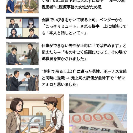
くる」のに次回予約は入れずに帰宅 “ルール無
視患者“に医療事務の女性がため息
そんな10連休だが、「暦通り10連休になりそう」は
会議でいびきをかいて寝る上司、ベンダーから
35％、「休めなさそう」は32％、「休めるかわからな
「こっそりミュート」される惨事 上に相談して
い」は33％となった。そもそも「社会人になってから10
も「本人と話しといて～」
連休の経験がある」と回答した人は33％。「一度もない」
仕事ができない男性が上司に「では辞めます」と
（67％）が多数派だった。
伝えたら→「ものすごく笑顔になって、その場で
退職届を書かされました」
社会人になってから取れた最も長い連休日数は「5日」
“朝礼で吊るし上げ”に遭った男性、ボーナス支給
（17％）が最多。暦通り休むことはもちろん、長期の休み
と同時に退職 → 元上司の評価が急降下で「ザマ
を取ること自体、まだまだ難しいと伺える。
アミロと思いました」
10連休になった場合、暦通り休めそうと答えた人の6割が
「旅行をしたい」と回答している。一方、「旅行をしたく
ない」（40％）人からは「混雑が予想されるから」
（27％）、「ゴールデンウィークは旅費がかさむから」