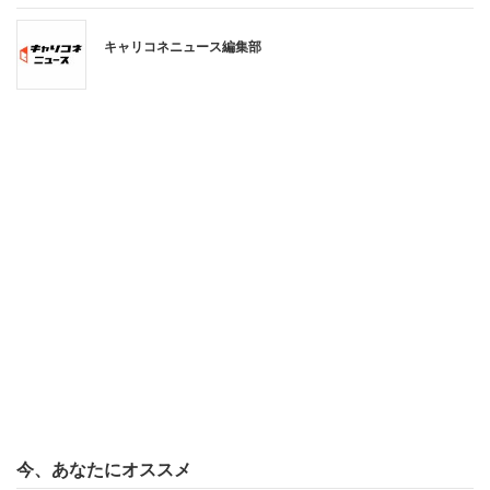
「嬉しい」という回答が多かった職業は「公務員・団体職
キャリコネニュース編集部
員」（82％）、「会社員」（66％）。主な声として、
「家族で出かける計画をしているから楽しみ」
「旅行にも行けるし ゆっくり休める」
「普段できないことや、行けないところへ出かける
チャンス」
など喜びのコメントが寄せられた。一方、「嬉しくない」
が多かった職業は「医師・弁護士・会計士などの専門家」
（75％）で、「祭日も仕事なうえ、人手不足で忙しくな
る」といった声が寄せられた。
今、あなたにオススメ
2位は「主婦・主夫」（57％）で、「子供や夫が家にいる