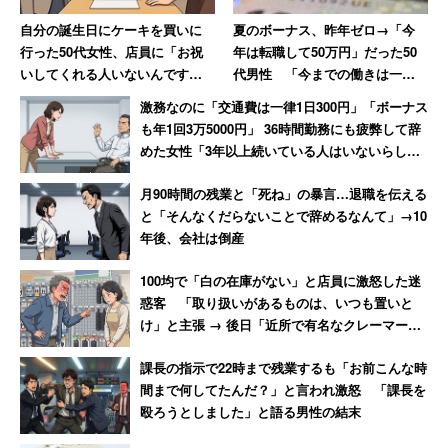
（20％）という声が寄せられた。
自分の誕生日にケーキを買いに
夏のボーナス、昨年ゼロ→「今
行った50代女性、店員に「お祝
年は転職して50万円」だった50
いしてくれる人いないんです
代男性 「今までの働きは一体
か？」と言われて絶句
何だったんだ…」という人も
激務なのに「交通費は一律1日300円」「ボーナス
も年1回3万5000円」 36時間勤務にも疲弊して辞
めた女性「3年以上続いている人はいないらし
い」
月90時間の残業と「死ね」の暴言…退職を伝える
と「そんなくだらないことで辞めるなんて」→10
年後、会社は倒産
100均で「白の在庫がない」と店員に激怒した迷
惑客 「取り扱いがあるものは、いつも置いと
け」と主張 → 後日「近所で有名なクレーマー」
と判明
課長の指示で22時まで残業するも「お前こんな時
間まで何してたんだ？」と言われ激怒 「課長を
殴ろうとしました」と語る男性の結末