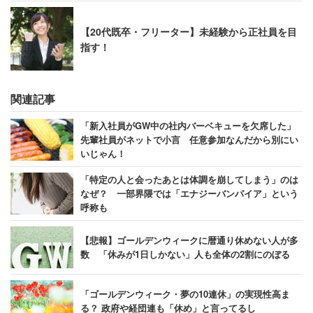
【20代既卒・フリーター】未経験から正社員を目
指す！
関連記事
「新入社員がGW中の社内バーベキューを欠席した」
先輩社員がネットで小言 任意参加なんだから別にい
いじゃん！
「特定の人と会ったあとは体調を崩してしまう」のは
なぜ？ 一部界隈では「エナジーバンパイア」という
呼称も
【悲報】ゴールデンウィークに暦通り休めない人が多
数 「休みが1日しかない」人も全体の2割にのぼる
「ゴールデンウィーク・夢の10連休」の実現性高ま
る？ 政府や経団連も「休め」と言ってるし