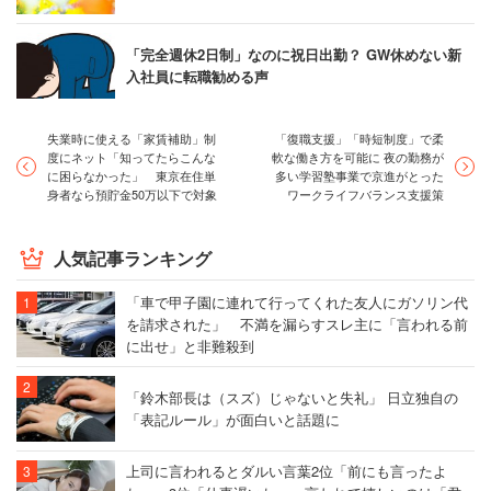
「完全週休2日制」なのに祝日出勤？ GW休めない新
入社員に転職勧める声
失業時に使える「家賃補助」制
「復職支援」「時短制度」で柔
度にネット「知ってたらこんな
軟な働き方を可能に 夜の勤務が
に困らなかった」 東京在住単
多い学習塾事業で京進がとった
身者なら預貯金50万以下で対象
ワークライフバランス支援策
人気記事ランキング
「車で甲子園に連れて行ってくれた友人にガソリン代
を請求された」 不満を漏らすスレ主に「言われる前
に出せ」と非難殺到
「鈴木部長は（スズ）じゃないと失礼」 日立独自の
「表記ルール」が面白いと話題に
上司に言われるとダルい言葉2位「前にも言ったよ