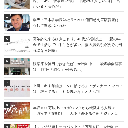
ね」、3位「仕事遅いね」 言われて嬉しいのは「君
がいると安心だ」
楽天・三木谷会長兼社長の5000億円超え巨額資産はこ
うして稼ぎ出された
高年齢化するひきこもり、40代が2割以上 「親の年
金で生活していることが多い。親の病気や介護で共倒
れになる危険」
秋葉原や神田で歩きたばこが増加中！ 禁煙学会理事
は「1万円の罰金」を呼びかけ
上司に出す印鑑は「左に傾ける」のがマナー？ ネット
は「狂ってる」「社畜魂だな」と大批判
年収1000万以上のメガバンクから転職する人続々
「ガイアの夜明け」にみる「夢ある金融の姿」とは
【レジ袋問題】エコバッグで「万引き犯」が増加か