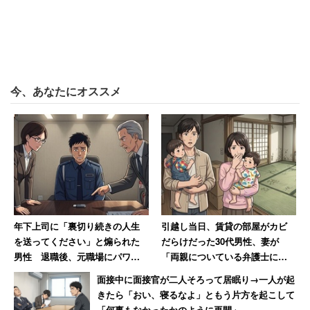
が自信のある分野やプライドを持っている分野の意見をぶ
つけ合って、その中から生まれてくるものが価値のある時
代になってきた」と語る。日本人は空気を読んで議論を避
ける傾向が強いが、オタクは空気を読まずに本気で喧嘩を
することができるため、価値ある結果を生み出せる、とい
今、あなたにオススメ
うことのようだ。
林氏の持論にネット上では「確かにそうだよね。オタクが
集まるといろんな意味で行動力高いよね」「別に現代に限
らずいつの世も時代を作ってきたのはオタクやろ」と共感
を示す意見が散見された。
年下上司に「裏切り続きの人生
引越し当日、賃貸の部屋がカビ
今後の就職活動でも、コミュニケーション能力が注目され
を送ってください」と煽られた
だらけだった30代男性、妻が
男性 退職後、元職場にパワハ
「両親についている弁護士に相
ることは変わらないだろうが、その人の”オタク度”も評価
ラ証拠USBを送付した結果【後
談しますね」と反撃した結果
面接中に面接官が二人そろって居眠り→一人が起
指標として重視されるようになるのかもしれない。
編】
きたら「おい、寝るなよ」ともう片方を起こして
「何事もなかったかのように再開」