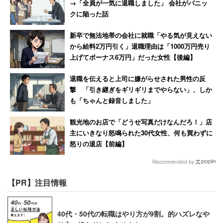
→「全員が一気に退職しました」 会社がパニッ
クに陥った話
新卒で無法地帯の会社に就職「やる気が見えない
から給料2万円引く」退職理由は「1000万円売り
上げてボーナス6万円」だった女性【後編】
退職を伝えると上司に嫌がらせされた男性の反
撃 「引き継ぎをギリギリまでやらない」、しか
も「ちゃんと録音しました」
観光地のお店で「どうせ写真だけなんだろ！」店
主にいきなり怒鳴られた30代女性、何も買わずに
怒りの退店【前編】
Recommended by
【PR】注目情報
40代・50代の転職はやり方が9割。的ハズレなや