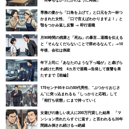
専務の妻から「口角を上げて」と口元を力一杯つ
かまれた女性、「口で言えばわかりますよ！」と
顎をつかみ返し反撃 → 即行退職
月90時間の残業と「死ね」の暴言…退職を伝える
と「そんなくだらないことで辞めるなんて」→10
年後、会社は倒産
年下上司に「あなたのような下っ端が」と虐げら
れ続けた男性 4カ月で退職→告発して復讐を果
たすまで【前編】
175センチ95キロの50代男性、”ぶつかりおじさ
ん”に突っ込まれるも「しっかりと応戦」して
「相打ち状態」にまで持っていく
女遊びの激しい友人に200万円貸した結果 「マ
ンション売れたらすぐに返す」と言われるも20年
間踏み倒され続ける→絶縁