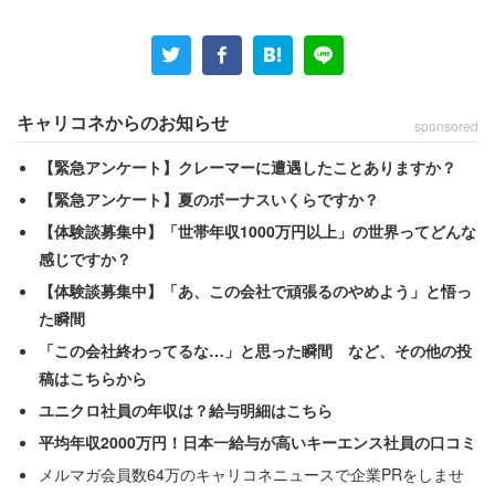
ろんなことを要領良く知っていて、いろんな人とうまく繋
がっていける。ただどこも深くない」と説明する。
キャリコネからのお知らせ
sponsored
「一方で、（オタクは）狭いんですけど自分のよく
知っているところをガーッと掘り下げて知ってい
【緊急アンケート】クレーマーに遭遇したことありますか？
る。横の広がりは、今簡単にネットで補うことがで
【緊急アンケート】夏のボーナスいくらですか？
きてしまう」
【体験談募集中】「世帯年収1000万円以上」の世界ってどんな
感じですか？
【体験談募集中】「あ、この会社で頑張るのやめよう」と悟っ
これまで好まれていた広く浅い知識を持った人は、インタ
た瞬間
ーネットの発達で簡単に代替えできてしまう。そのため、
「この会社終わってるな…」と思った瞬間 など、その他の投
「オタクが評価される時代が来ているのではないか」と語
稿はこちらから
る。
ユニクロ社員の年収は？給与明細はこちら
平均年収2000万円！日本一給与が高いキーエンス社員の口コミ
さらに、林氏はオタクが注目されている要因について「オ
メルマガ会員数64万のキャリコネニュースで企業PRをしませ
タクは本気で喧嘩する」と主張し、情報メディア「週プレ