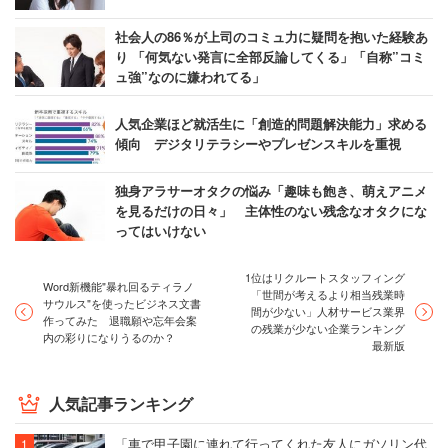
社会人の86％が上司のコミュ力に疑問を抱いた経験あ
り 「何気ない発言に全部反論してくる」「自称”コミ
ュ強”なのに嫌われてる」
人気企業ほど就活生に「創造的問題解決能力」求める
傾向 デジタリテラシーやプレゼンスキルを重視
独身アラサーオタクの悩み「趣味も飽き、萌えアニメ
を見るだけの日々」 主体性のない残念なオタクにな
ってはいけない
1位はリクルートスタッフィング
Word新機能"暴れ回るティラノ
「世間が考えるより相当残業時
サウルス"を使ったビジネス文書
間が少ない」人材サービス業界
作ってみた 退職願や忘年会案
の残業が少ない企業ランキング
内の彩りになりうるのか？
最新版
人気記事ランキング
「車で甲子園に連れて行ってくれた友人にガソリン代