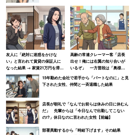
友人に「絶対に迷惑をかけな
高齢の常連クレーマー客「店長
い」と言われて賃貸の保証人に
出せ！俺には右翼の知り合いが
なった結果 → 家賃21万円を滞
いるぞ」 一方普段は「奥様と
納、「実家に連絡する」と言っ
一緒だと大人しく買い物」
15年勤めた会社で若手から「パートなのに」と見
て絶縁した女性
下された女性、仲間と一斉退職した結果
店長が朝礼で「なんでお前らは休みの日に休むん
だ」 先輩からは「今日なんで出勤してこない
の!?」休日なのに言われた女性【前編】
部署異動するから「時給下げます」その結果