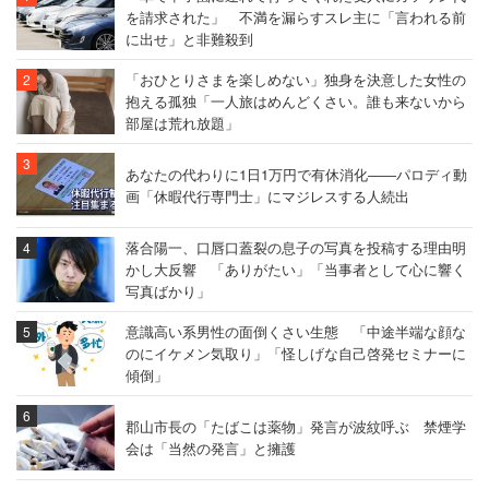
を請求された」 不満を漏らすスレ主に「言われる前
に出せ」と非難殺到
「おひとりさまを楽しめない」独身を決意した女性の
抱える孤独「一人旅はめんどくさい。誰も来ないから
部屋は荒れ放題」
あなたの代わりに1日1万円で有休消化――パロディ動
画「休暇代行専門士」にマジレスする人続出
落合陽一、口唇口蓋裂の息子の写真を投稿する理由明
かし大反響 「ありがたい」「当事者として心に響く
写真ばかり」
意識高い系男性の面倒くさい生態 「中途半端な顔な
のにイケメン気取り」「怪しげな自己啓発セミナーに
傾倒」
郡山市長の「たばこは薬物」発言が波紋呼ぶ 禁煙学
会は「当然の発言」と擁護