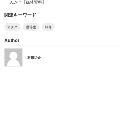
んか？【媒体資料】
NEWS」内で、キャリアコンサルタントが執筆した記事を
関連キーワード
持ち出し、オタクのポテンシャルを説明する。
オタク
優等生
林修
記事によると、ある企業で新入社員を数班に分けて合宿を
行った際、オタクばっかりが集まった班ができてしまっ
Author
た。誰もが「あの班はちょっと厳しいんじゃないか」と思
って見ていたら、新商品のプロモーション戦略を考えてプ
石川祐介
レゼンするなどの課題を与えみると、全てにおいて好成績
を出したというのだ。
オタクは空気を読まずに本気で意見をぶつけ
合うことができる
オタクの班が好成績を残した要因について林氏は、「自分