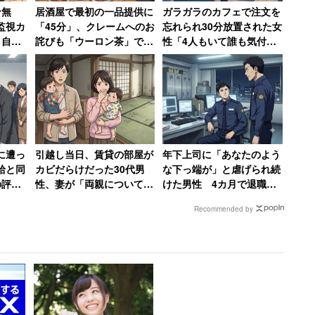
ン無
居酒屋で最初の一品提供に
ガラガラのカフェで注文を
監視カ
「45分」、クレームへのお
忘れられ30分放置された女
として集めるのではなく、その先のことを考える人が
、自転
詫びも「ウーロン茶」で
性「4人もいて誰も気付か
 →
「最悪過ぎてお店の名前も
ないなんて」→「絶対その
店も潰
覚えていません」と語る女
店には行かない」
性
列矯正をする人が多い。”一生モ
に遭っ
引越し当日、賃貸の部屋が
年下上司に「あなたのよう
あります」
給と同
カビだらけだった30代男
な下っ端が」と虐げられ続
の評価
性、妻が「両親についてい
けた男性 4カ月で退職→
ミロと
る弁護士に相談しますね」
告発して復讐を果たすまで
Recommended by
と反撃した結果
【前編】
共鳴するものを選びたい」で28.9％、「強く自分の
ぶ」で47.4％と、それぞれの項目で40～50代を10
コメンドしてほしい」と感じている。具体的には共