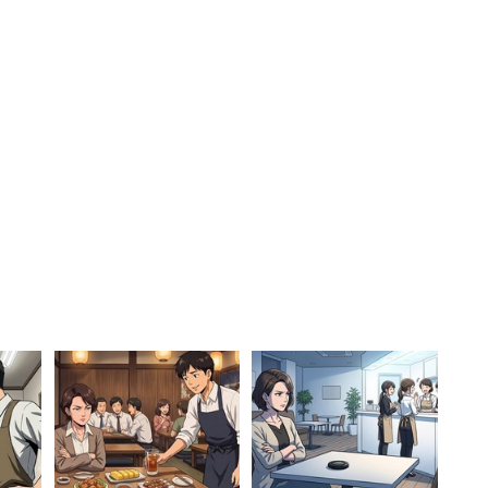
につけると安っぽくなってしまう。『ちゃんとし
ておきたい、いいものわかってますって感じで小さ
はという話がキャリジョ研内で出ました」
不要」というわけではなく、従来の「自分の価値を高
まだ残っていると指摘。またミレニアル世代の家族
るという。
などはすぐサイズアウトします。私だったら安物
ル世代は売る時のことを考えてブランド物を買い
と売れない」