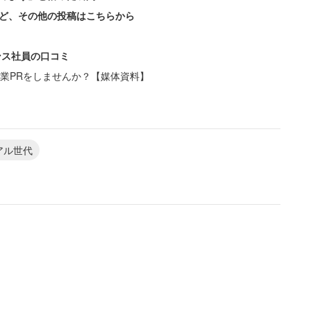
ど、その他の投稿はこちらから
ンス社員の口コミ
業PRをしませんか？【媒体資料】
ある。しかし22～34歳の都内で働くミレニアル世代
ドを「購入したい」という回答が55.2％だった。40
大きな差は見られない。
アル世代
のため」（71.4％）で、40～50代（40％）を大き
の高揚感だけでなく、購入後の生活イメージまで含め
BALMUDAのトースターを買って土曜日の朝の時間
ァッションが流行った時に「ブランドのミニバッグ」
れも自己満足のひとつで、