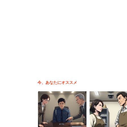
「あまりにも安いものばかり身
てるもの』を1個くらいは持っ
な安めのものを買っているので
という。ミレニアル世代は「ブランド＝
めてくれるいいもの」という共通認識は
は、ブランド物の子供服を買う傾向があ
今、あなたにオススメ
「子どもの成長は早いので洋服
を買ってしまうけど、ミレニア
ます。逆にブランド物じゃない