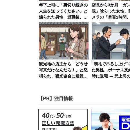
年下上司に「裏切り続きの
店長から3か月「ガ
人生を送ってください」と
視」喰らった女性、
ブランド品を購入する際はコレクション
煽られた男性 退職後、元
メラの「暴言2時間
職場にパワハラ証拠USBを
車破壊」の証拠で反撃
少なくはないようだ。
送付した結果【後編】
店長はクビ、その後
れる
「30歳前後の女性で歯
観光地の店主から「どうせ
“朝礼で吊るし上げ”
ノ”にお金を出す傾向が
写真だけなんだろ！」と怒
た男性、ボーナス支
鳴られ、観光協会に通報し
時に退職 → 元上司
た結果 口コミには外国人
が急降下で「ザマア
からの悲痛な声も【後編】
思いました」
ミレニアル世代の購買基準は「強く共感・
【PR】注目情報
目指す雰囲気（世界観）にあっているかで選
ポイント以上上回った。
その一方、4割が「決められないのでリ