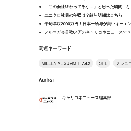
「この会社終わってるな…」と思った瞬間 な
ユニクロ社員の年収は？給与明細はこちら
平均年収2000万円！日本一給与が高いキーエ
メルマガ会員数64万のキャリコネニュースで企
「若者のブランド離れ」と言われることが
の女性114人に聞いたところ、ハイブラン
関連キーワード
～50代の都内で働く女性（51.3％）と
MILLENIAL SUMMIT Vol.2
SHE
ミレニ
ただミレニアル世代の購入理由は「自己満足
Author
く上回った。この「自己満足」は購入時
た満足感も意識しているという。例えば「
キャリコネニュース編集部
を幸せに過ごす」などの声が特徴的だ。
これについて松井氏は、以前ファストフ
を持つ人が増えたことを例にあげる。こ