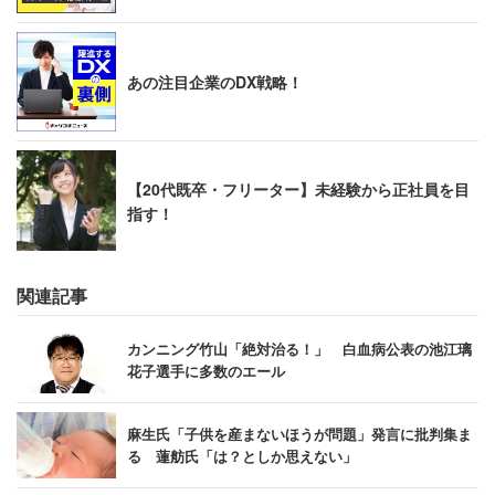
あの注目企業のDX戦略！
【20代既卒・フリーター】未経験から正社員を目
指す！
関連記事
カンニング竹山「絶対治る！」 白血病公表の池江璃
花子選手に多数のエール
麻生氏「子供を産まないほうが問題」発言に批判集ま
る 蓮舫氏「は？としか思えない」