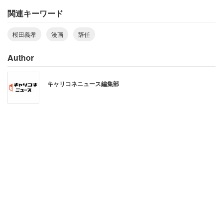
「もっと上のステージに行きたい」
関連キーワード
桜田義孝
漫画
辞任
という台詞のみ。最後まで読んでも、解決したい課題や実
現したい社会像、問題意識などは描かれていなかった。
Author
キャリコネニュース編集部
森喜朗を「善郎」と誤植「自分のボスの名前
を間違える時点でもうダメ」
ネットでは漫画を読んだ人から「ただ成り上がりたい、と
いう気持ちだけがわかった」「欲望に忠実」という感想が
出ている。評論家の荻上チキさんもツイッターで、
「これを実現したいから政治家になったという動機