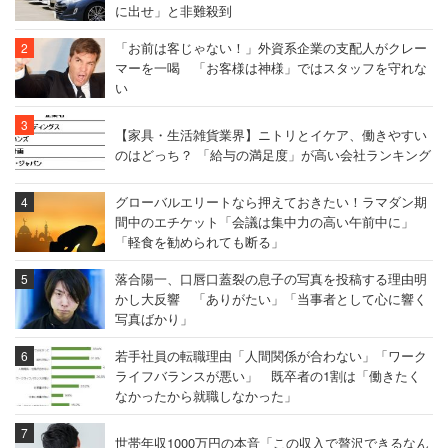
に出せ」と非難殺到
「お前は客じゃない！」外資系企業の支配人がクレー
マーを一喝 「お客様は神様」ではスタッフを守れな
い
【家具・生活雑貨業界】ニトリとイケア、働きやすい
のはどっち？ 「給与の満足度」が高い会社ランキング
グローバルエリートなら押えておきたい！ラマダン期
間中のエチケット「会議は集中力の高い午前中に」
「軽食を勧められても断る」
落合陽一、口唇口蓋裂の息子の写真を投稿する理由明
かし大反響 「ありがたい」「当事者として心に響く
写真ばかり」
若手社員の転職理由「人間関係が合わない」「ワーク
ライフバランスが悪い」 既卒者の1割は「働きたく
なかったから就職しなかった」
世帯年収1000万円の本音「この収入で贅沢できるなん