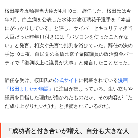
桜田義孝五輪担当大臣が4月10日、辞任した。桜田氏は今
年2月、白血病を公表した水泳の池江璃花子選手を「本当
にがっかりしている」と評し、サイバーセキュリティ担当
大臣だった昨年11付きには「パソコンを使ったことがな
い」と発言。相次ぐ失言で批判を浴びていた。辞任の決め
手は10日夜、自民党の高橋比奈子衆院議員の政治資金パー
ティで「復興以上に議員が大事」と発言したことだった。
辞任を受け、桜田氏の
公式サイト
に掲載されている
漫画
『桜田よしたか物語』
に注目が集まっている。生い立ちや
議員を目指した理由が描かれたものだが、その内容が「た
だ成り上がりたいだけ」と指摘されているのだ。
「成功者と付き合いが増え、自分も大きな人