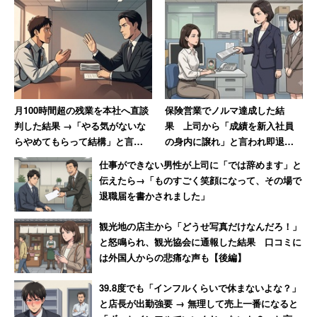
月100時間超の残業を本社へ直談
保険営業でノルマ達成した結
判した結果 →「やる気がないな
果 上司から「成績を新入社員
らやめてもらって結構」と言わ
の身内に譲れ」と言われ即退職
れた男性
した女性
仕事ができない男性が上司に「では辞めます」と
伝えたら→「ものすごく笑顔になって、その場で
退職届を書かされました」
観光地の店主から「どうせ写真だけなんだろ！」
と怒鳴られ、観光協会に通報した結果 口コミに
は外国人からの悲痛な声も【後編】
39.8度でも「インフルくらいで休まないよな？」
と店長が出勤強要 → 無理して売上一番になると