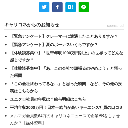
る仕事につきたい」と思うようになった。
大学入試に失敗した後、アルバイトで大工の仕事を始め
キャリコネからのお知らせ
sponsored
る。2年働き、周囲のすすめで明治大学の夜間部に入学し
【緊急アンケート】クレーマーに遭遇したことありますか？
た。25歳で建設会社を立ち上げ、30歳で柏青年会議所に
【緊急アンケート】夏のボーナスいくらですか？
入所。33歳で理事長になった。
【体験談募集中】「世帯年収1000万円以上」の世界ってどんな
感じですか？
その後、1987年に柏市議会議員、1995年に県議会議員、
【体験談募集中】「あ、この会社で頑張るのやめよう」と悟っ
1996年に衆院選に当選するのだが、出馬を決めた背景と
た瞬間
して語られているのは
「この会社終わってるな…」と思った瞬間 など、その他の投
稿はこちらから
ユニクロ社員の年収は？給与明細はこちら
「成功している人たちとのつき合いが増え 彼らの
平均年収2000万円！日本一給与が高いキーエンス社員の口コミ
家を直接手がけているうちに だんだんと自分もこ
メルマガ会員数64万のキャリコネニュースで企業PRをしませ
の人たちと付き合うにふさわしい 大きな人間にな
んか？【媒体資料】
らなくてはと思うようになりました」