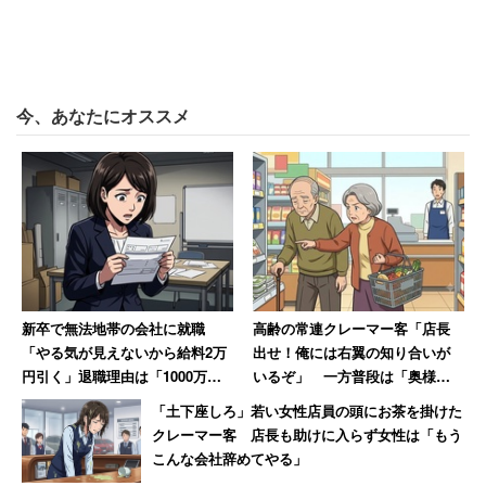
が描かれず、『成功しているひとたち』と付き合う
にふさわしい人間になるため『もっと上のステージ
に行こう』とだけ描かれてるの、納得感しかない」
今、あなたにオススメ
と指摘。千葉商科大学国際教養学部専任講師の常見陽平さ
んも11日、自身の
ブログ
で
「いかにも苦労して成り上がった感動ストーリーの
ようで、具体的なエピソードに乏しく、政治家のHP
によくある、これまでの歩みをイラストで描いたレ
新卒で無法地帯の会社に就職
高齢の常連クレーマー客「店長
ベルであり、壊滅的に面白くない」
「やる気が見えないから給料2万
出せ！俺には右翼の知り合いが
円引く」退職理由は「1000万円
いるぞ」 一方普段は「奥様と
売り上げてボーナス6万円」だっ
一緒だと大人しく買い物」
「土下座しろ」若い女性店員の頭にお茶を掛けた
と酷評している。
た女性【後編】
クレーマー客 店長も助けに入らず女性は「もう
こんな会社辞めてやる」
漫画では自民党の森喜朗氏の名前を「善朗」と誤植してい