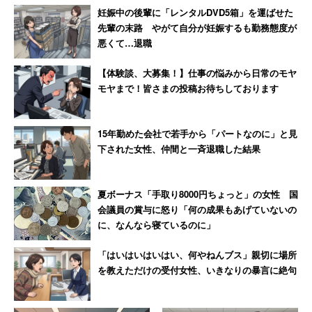
妊娠中の後輩に「レンタルDVD5箱」を運ばせた
る。ネットでは「自分のボスの名前を間違える点でもうダ
先輩の末路 やがて自分が妊娠するも勤務態度が
メ」という声も出ていた。
悪くて…退職
【体験談、大募集！】仕事の悩みから日常のモヤ
辞任した桜田大臣のサイトに、半生が漫画として掲
モヤまで！皆さまの投稿お待ちしております
載されているのだけど……これを実現したいから政
治家になったという動機が描かれず、「成功してい
15年勤めた会社で若手から「パートなのに」と見
るひとたち」と付き合うにふさわしい人間になるた
下された女性、仲間と一斉退職した結果
め「もっと上のステージに行こう」とだけ描かれて
るの、納得感しかない。
https://t.co/lSLId4L4YD
夏ボーナス「手取り8000円ちょっと」の女性 国
pic.twitter.com/GJjFGv1Q8K
会議員の賞与に怒り「何の成果もあげていないの
に、なんなら寝ているのに」
&mdash; 荻上チキ (@torakare)
2019年4月11日
「はいはいはいはい、何やねんブス」親切に場所
を教えただけの受付女性、いきなりの暴言に絶句