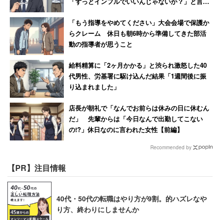
「ずっとインフルでいいんじゃないか？」と言わ
れて激怒した男性
「もう指導をやめてください」大会会場で保護か
らクレーム 休日も朝6時から準備してきた部活
動の指導者が思うこと
給料精算に「2ヶ月かかる」と渋られ激怒した40
代男性、労基署に駆け込んだ結果「1週間後に振
り込まれました」
店長が朝礼で「なんでお前らは休みの日に休むん
だ」 先輩からは「今日なんで出勤してこない
の!?」休日なのに言われた女性【前編】
Recommended by
【PR】注目情報
40代・50代の転職はやり方が9割。的ハズレなや
り方、終わりにしませんか