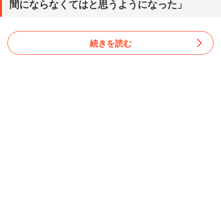
間にならなくてはと思うようになった」
続きを読む
漫画によると、桜田氏は千葉県柏市の農家の生まれ。天候
不順で不作でも、農作物がせりで安く買い叩かれる様子を
見て「将来は自分で自由にモノを作り自由に値がつけられ