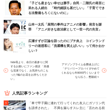
「子ども産まない幸せは勝手」自民・二階氏の発言に
呆れる人続出 「時代錯誤も甚だしい」「子育てでき
る法整備もろくにないのに」
山本一太氏「座間の事件はアニメの影響」発言を謝
罪 「アニメ好きな政治家として一世一代の失言」
広瀬すずが正論を語ったのにプチ炎上 コインランド
リーの迷惑客に「洗濯機を買えばいい」って何かおか
しい？
hide母より、命日の墓参りに関
アマゾンプライム会費値上げに
するお願いにファン感涙 「高価
「デリバリープロバイダやめて
な花束でなく、お気持ちのこも
くれるなら年8000円くらいまで
った1輪のお花をお持ちくださ
なら払う」懇願続々
い」
人気記事ランキング
「車で甲子園に連れて行ってくれた友人にガソリン代
を請求された」 不満を漏らすスレ主に「言われる前