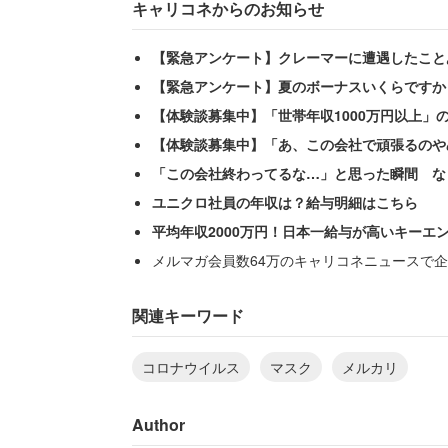
キャリコネからのお知らせ
【緊急アンケート】クレーマーに遭遇したこと
【緊急アンケート】夏のボーナスいくらですか
【体験談募集中】「世帯年収1000万円以上」
【体験談募集中】「あ、この会社で頑張るのや
「この会社終わってるな…」と思った瞬間 な
ユニクロ社員の年収は？給与明細はこちら
平均年収2000万円！日本一給与が高いキーエ
メルマガ会員数64万のキャリコネニュースで企
【関連記事】相次ぐマスクの高額転売で
関連キーワード
高額転売に対する具体的な対応策につい
コロナウイルス
マスク
メルカリ
Author
「お客さまのお取引の状況によ