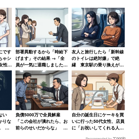
にです
部署異動するから「時給下
友人と旅行したら「新幹線
ちゃシ
げます」その結果 →「全
のトイレは絶対嫌」で絶
代女性
員が一気に退職しました」
縁 東京駅の乗り換えが原
しなの
会社がパニックに陥った話
因で20年の関係に終止符を
に見え
打った女性
ない
負債5000万で全員解雇
自分の誕生日にケーキを買
かりな
「この会社が潰れたら、お
いに行った50代女性、店員
ム 一
前らのせいだからな」 社
に「お祝いしてくれる人い
醜女が
長の責任転嫁に絶句【前
ないんですか？」と言われ
Recommended by