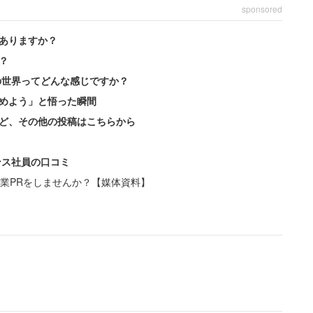
sponsored
ありますか？
？
の世界ってどんな感じですか？
めよう」と悟った瞬間
ど、その他の投稿はこちらから
ンス社員の口コミ
業PRをしませんか？【媒体資料】
メルカリが「対応を検討中」
ては以下のように告知している。
っては、事務局から入手経路を確認させていただ