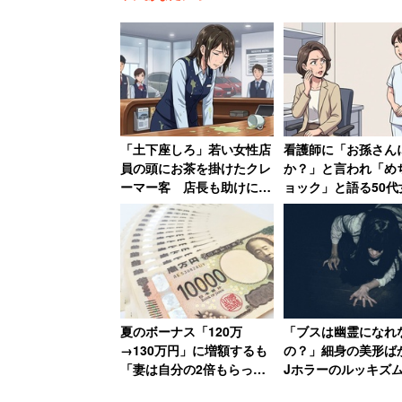
「土下座しろ」若い女性店
看護師に「お孫さん
員の頭にお茶を掛けたクレ
か？」と言われ「め
ーマー客 店長も助けに入
ョック」と語る50
らず女性は「もうこんな会
バツイチ独身・子な
社辞めてやる」
に「私おばあちゃん
たの？」
夏のボーナス「120万
「ブスは幽霊になれ
→130万円」に増額するも
の？」細身の美形ば
「妻は自分の2倍もらって
Jホラーのルッキズ
いる」と語る年収850万円
方で妖怪の世界では