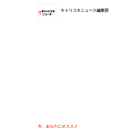
く場合や、商品の削除・利用制
キャリコネニュース編集部
利用者の良識に任せるとしながらも、状
ネニュースが同社広報に、マスク転売そ
ところ、
「仮に禁止する場合に、販売す
下』といった線引きを当社で設
と判断に至った理由を説明。事務局とし
は、個別のケースに応じて対処していく
今、あなたにオススメ