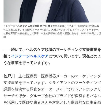
インテージヘルスケア 人事企画部 佐戸川 徹：
大学卒業後、リクルート関連企業にて求人媒
体の営業に従事。その後PCメーカーを経て、人材エージェントにてキャリアアドバイザー、
社員教育部門の責任者として新卒・中途社員研修の企画・運営にあたる。2023年10月より現
職。
――続いて、ヘルスケア領域のマーケティング支援事業を
担う
インテージヘルスケア
について伺います。現在どのよ
うな事業を行っていますか。
佐戸川
主に医療品・医療機器メーカーのマーケティング
支援事業を行っています。クライアントのマーケティング
課題を解決する調査をオーダーメイドで行うアドホックリ
サーチのほか、グループ会社のプラメドが保有するパネル
を活用して医師や患者さんを対象とした継続的な自主企画