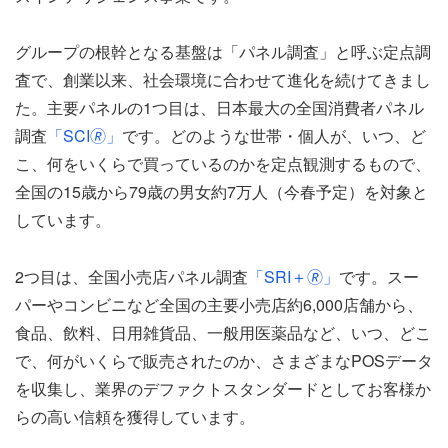
グループの根幹となる基盤は「パネル調査」と呼ぶ定点調
査で、創業以来、社会環境に合わせて進化を続けてきまし
た。主要パネルの1つ目は、日本最大の全国消費者パネル
調査
「SCI🄬」
です。どのような世帯・個人が、いつ、ど
こ、何をいくらで買っているのかを定点観測するもので、
全国の15歳から79歳の男女約7万人（今春予定）を対象と
しています。
2つ目は、全国小売店パネル調査
「SRI＋🄬」
です。スー
パーやコンビニなど全国の主要小売店約6,000店舗から、
食品、飲料、日用雑貨品、一般用医薬品など、いつ、どこ
で、何がいくらで販売されたのか、さまざまなPOSデータ
を収集し、業界のデファクトスタンダードとしてお客様か
らの高い信頼を獲得しています。