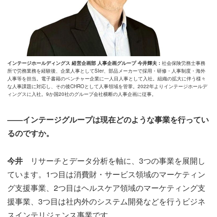
インテージホールディングス 経営企画部 人事企画グループ 今井輝夫：
社会保険労務士事務
所で労務業務を経験後、企業人事としてSIer、部品メーカーで採用・研修・人事制度・海外
人事等を担当。電子書籍のベンチャー企業に一人目人事として入社。組織の拡大に伴う様々
な人事課題に対応し、その後CHROとして人事領域を管掌。2022年よりインテージホールデ
ィングスに入社。9か国20社のグループ会社横断の人事企画に従事。
――インテージグループは現在どのような事業を行ってい
るのですか。
今井
リサーチとデータ分析を軸に、3つの事業を展開し
ています。1つ目は消費財・サービス領域のマーケティン
グ支援事業、2つ目はヘルスケア領域のマーケティング支
援事業、3つ目は社内外のシステム開発などを行うビジネ
スインテリジェンス事業です。