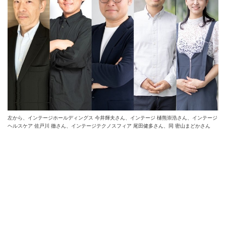
左から、インテージホールディングス 今井輝夫さん、インテージ 樋熊崇浩さん、インテージ
ヘルスケア 佐戸川 徹さん、インテージテクノスフィア 尾田健多さん、同 密山まどかさん