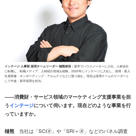
インテージ 人事部 採用チームリーダー 樋熊崇浩：
新卒でハウスメーカーに入社。人材会社
に転職し、転職メディア、人材紹介領域を経験。2020年にインテージに入社し、採用・新入
社員研修・オンボーディング・アルムナイなどに取り組む。現在は採用チームのリーダーと
して中途・新卒採用を担当。
――消費財・サービス領域のマーケティング支援事業を担
う
インテージ
について伺います。現在どのような事業を行
っていますか。
樋熊
当社は「SCI🄬」や「SRI＋🄬」などのパネル調査