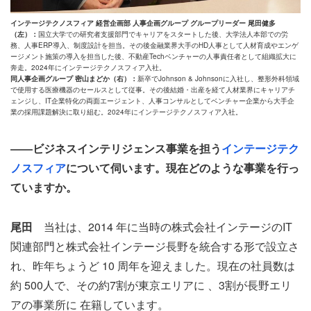
インテージテクノスフィア 経営企画部 人事企画グループ グループリーダー 尾田健多
（左）：
国立大学での研究者支援部門でキャリアをスタートした後、大学法人本部での労
務、人事ERP導入、制度設計を担当。その後金融業界大手のHD人事として人材育成やエンゲ
ージメント施策の導入を担当した後、不動産Techベンチャーの人事責任者として組織拡大に
奔走。2024年にインテージテクノスフィア入社。
同人事企画グループ 密山まどか（右）：
新卒でJohnson & Johnsonに入社し、整形外科領域
で使用する医療機器のセールスとして従事。その後結婚・出産を経て人材業界にキャリアチ
ェンジし、IT企業特化の両面エージェント、人事コンサルとしてベンチャー企業から大手企
業の採用課題解決に取り組む。2024年にインテージテクノスフィア入社。
――ビジネスインテリジェンス事業を担う
インテージテク
ノスフィア
について伺います。現在どのような事業を行っ
ていますか。
尾田
当社は、2014 年に当時の株式会社インテージのIT
関連部門と株式会社インテージ長野を統合する形で設立さ
れ、昨年ちょうど 10 周年を迎えました。現在の社員数は
約 500人で、その約7割が東京エリアに 、3割が長野エリ
アの事業所に 在籍しています。