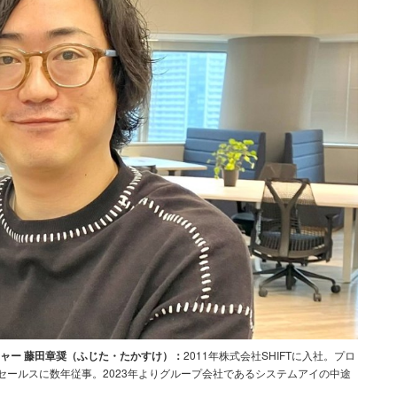
ネージャー 藤田章奨（ふじた・たかすけ）：
2011年株式会社SHIFTに入社。プロ
ールスに数年従事。2023年よりグループ会社であるシステムアイの中途