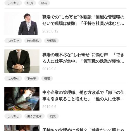
しわ寄せ
社員
給与
職場での“しわ寄せ”体験談「無能な管理職の
せいで現場は疲弊」「子持ち社員が休むと独
身者の負担増」
2020.6.12
しわ寄せ
時短勤務
管理職
職場の理不尽な”しわ寄せ”に悩む声 「でき
る人に仕事が集中」「管理職の残業が慢性
化」
2019.9.2
しわ寄せ
不公平
職場
中小企業の管理職、働き方改革で「部下の仕
事を引き取ること増えた」「他の人に仕事を
頼みづらくなった」
2019.6.6
しわ寄せ
働き方改革
残業
子持ちの穴埋めは当然？「独身だって暇じゃ