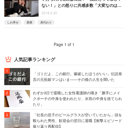
ない！」との怒りに共感多数「大変なのはこ
ちらには関係ない」
2018.3.30
しわ寄せ
業務
肩代わり
Page 1 of 1
人気記事ランキング
「ゴミだよ、この銀行。爆破したほうがいい」伝説発
言の元拓銀マンはいま――その後の人生を聞いた
わずか3日で退職した女性看護師の嘆き「勝手にメイ
クポーチの中身を使われたり、水筒の中身を捨てられ
たり」
「社長の息子のビールグラスが空いていたから」頭を
殴られた男性、歓迎会の翌日に退職【衝撃エピソード
振り返り再配信】