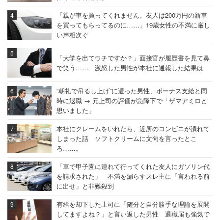
「親が車を買ってくれません。友人は200万円の新車
を買ってもらってるのに……」19歳女性の不満に厳し
い声相次ぐ
「大学を出てウチですか？」面接官が履歴書を見て鼻
で笑う…… 激怒した男性が本社に通報した結果は
“朝礼で吊るし上げ”に遭った男性、ボーナス支給と同
時に退職 → 元上司の評価が急降下で「ザマアミロと
思いました」
本社にクレームをいれたら、近所のコンビニが潰れて
しまった話 ソフトクリームに文句を言ったとこ
ろ……。
「車で甲子園に連れて行ってくれた友人にガソリン代
を請求された」 不満を漏らすスレ主に「言われる前
に出せ」と非難殺到
有給を却下した上司に「随分と自分勝手な理論を展開
してますよね？」と言い返した男性 退職届も強気で