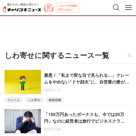
働きやすい職場を増やそう
メルマガ読者数
65万人以上！
しわ寄せに関するニュース一覧
最悪！「私まで変な目で見られる…」クレー
ムをやめない“ドヤ顔夫”に、自営業の妻が離
婚を意識
2026.4.12
クレーム
しわ寄せ
離婚危機
「150万円あったボーナスも、今では20万
円」なのに経営者は旅行でビジネスクラ
ス！ やる気をなくした男性
2025.2.24